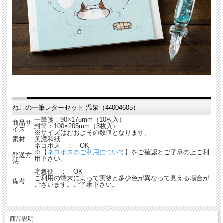
ねこの一筆レターセット 温泉（44004605）
一筆箋：90×175mm（10枚入）
商品サ
封筒：100×205mm（3枚入）
イズ
※サイズはおおよその数値となります。
素材
美濃和紙
ネコポス ： OK
※【
ネコポスのご利用について
】をご確認とご了承の上ご利
発送方
用下さい。
法
宅急便 ： OK
ご利用の端末によって実物と多少色が異なって見える場合が
備考
ございます。ご了承下さい。
商品説明