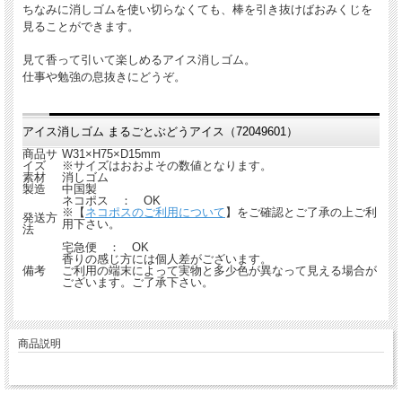
ちなみに消しゴムを使い切らなくても、棒を引き抜けばおみくじを
見ることができます。
見て香って引いて楽しめるアイス消しゴム。
仕事や勉強の息抜きにどうぞ。
アイス消しゴム まるごとぶどうアイス（72049601）
商品サ
W31×H75×D15mm
イズ
※サイズはおおよその数値となります。
素材
消しゴム
製造
中国製
ネコポス ： OK
※【
ネコポスのご利用について
】をご確認とご了承の上ご利
発送方
用下さい。
法
宅急便 ： OK
香りの感じ方には個人差がございます。
備考
ご利用の端末によって実物と多少色が異なって見える場合が
ございます。ご了承下さい。
商品説明