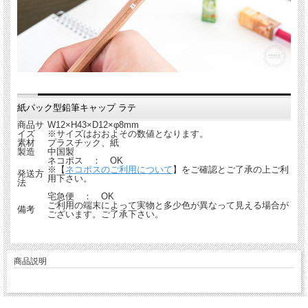
紙パック型鉛筆キャップ ラテ
商品サ
W12×H43×D12×φ8mm
イズ
※サイズはおおよその数値となります。
素材
プラスチック、紙
製造
中国製
ネコポス ： OK
※【
ネコポスのご利用について
】をご確認とご了承の上ご利
発送方
用下さい。
法
宅急便 ： OK
ご利用の端末によって実物と多少色が異なって見える場合が
備考
ございます。ご了承下さい。
商品説明