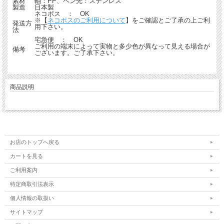
素材
軸：PP、ペン先：ステンレス
製造
日本製
ネコポス ： OK
※【
ネコポスのご利用について
】をご確認とご了承の上ご利
発送方
用下さい。
法
宅急便 ： OK
ご利用の端末によって実物と多少色が異なって見える場合が
備考
ございます。ご了承下さい。
商品説明
お店のトップへ戻る
カートを見る
ご利用案内
特定商取引法表示
個人情報の取扱い
サイトマップ