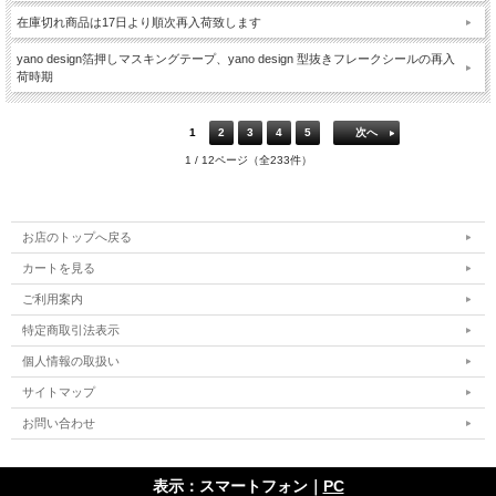
在庫切れ商品は17日より順次再入荷致します
yano design箔押しマスキングテープ、yano design 型抜きフレークシールの再入
荷時期
1
2
3
4
5
次へ
1 / 12ページ（全233件）
お店のトップへ戻る
カートを見る
ご利用案内
特定商取引法表示
個人情報の取扱い
サイトマップ
お問い合わせ
表示：スマートフォン｜
PC