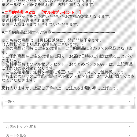
ご予約いただいたすべてのお客様が対象となります。
※メール便・宅急便を問わず、送料半額となります。
■
ご予約特典 その2 【マル秘プレゼント！】
おまとめパックをご予約いただいたお客様が対象となります。
※送料半額も適用されます。
※お一人様１個までとさせていただきます。
■ご予約商品に関するご注意----------------------------------------------------
※こちらの商品は、1月16日以降に、発送開始予定です。
（入荷状況により遅れる場合がございます。）
※他の商品と同時にご注文の場合、ご予約商品に合わせての発送となりま
す。
※ご予約商品をご注文の場合に限り、お届け日時のご指定は承ることがで
きません。
※送料半額およびマル秘プレゼント（おまとめパックのみ）は、上記商品
ご予約分のみ対象となります。
※ご注文確定後、送料を半額に修正の上、メールにてご連絡致します。
※おまとめパックご予約の際のマル秘プレゼントは、お一人様1個までとさ
せていただきます。
恐れ入りますが、上記ご了承の上、ご注文をお願い申し上げます。
一覧へ
お店のトップへ戻る
カートを見る