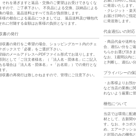
お届け日時のご指
。それを過ぎますと返品・交換のご要望はお受けできなくな
に発送いたします
ますので、ご了承下さい。 不良品による交換、誤納品による
・クレジット・楽
換の場合、返品送料はすべて当店が負担致します。
お届け日時のご指
客様の都合による返品につきましては、 返品送料及び梱包代
に発送致します。
それに付随する金額はお客様の負担となります。
代金過払いの対応
収書の発行
・商品代金や送料
領収書の発行をご希望の場合、ショッピングカート内のチェ
合、過払い分をご
クボックスで「必要」をご選択下さい。
ちらかお選び頂き
登録のメールアドレスへPDFファイル形式でお送りします。
なお、1週間以内に
原則として「ご注文者様名」（「法人名・団体名」にご記入
と判断し、過払い
ある場合は「法人名・団体名」＋「お名前」）での発行とな
ます。
プライバシーの保
領収書の再発行は致しかねますので、管理にご注意下さい。
・お客様よりお預
など当店の業務に
れないよう厳重に
梱包について
当店では環境に配
材として、古新聞
す。なお、ネコポ
め、エアークッシ
と封筒のみの梱包