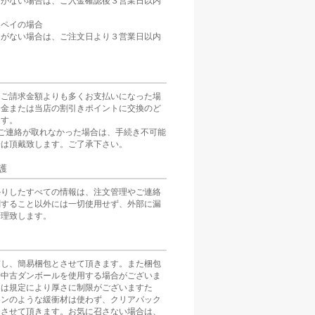
定がない場合は、ご入金確認後３営業日以内
。
天ペイの場合
定がない場合は、ご注文日より３営業日以内
をご請求金額よりも多くお支払いになった場
返金または当店の割引きポイントに交換のど
ます。
ご連絡が取れなかった場合は、手続き不可能
分は頂戴致します。ご了承下さい。
護
かりしたすべての情報は、注文管理やご連絡
関すること以外には一切使用せず、外部に漏
管理致します。
慮し、簡易梱包とさせて頂きます。また梱包
や中古ダンボールを使用する場合がございま
スは規定により厚さに制限がございますた
ョンのような緩衝材は使わず、クリアパック
とさせて頂きます。お気に召さない場合は、