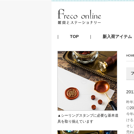
|
TOP
|
新入荷アイテム
HOM
フ
20
昨年
◎
2
今年
▲シーリングスタンプに必要な基本道
ける
具を取り揃えています
そし
売れ