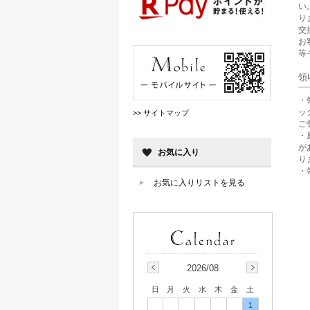
い
り
交
お
等
領
・
ッ
>> サイトマップ
ご
・
が
お気に入り
り
・
お気に入りリストを見る
2026/08
日
月
火
水
木
金
土
1