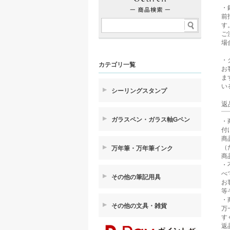
・
前
す
ご
場
・
カテゴリ一覧
お
ま
い
シーリングスタンプ
返
ガラスペン・ガラス軸Gペン
・
付
商
（
万年筆・万年筆インク
商
・
べ
その他の筆記用具
お
等
・
その他の文具・雑貨
万
す
返