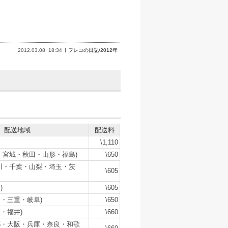
2012.03.08
18:34
フレコの日記/2012年
配送地域
配送料
\1,110
・宮城・秋田・山形・福島)
\650
川・千葉・山梨・埼玉・茨
\605
)
\605
・三重・岐阜)
\650
・福井)
\660
都・大阪・兵庫・奈良・和歌