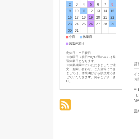
2
3
4
5
6
7
8
9
10
11
12
13
14
15
16
17
18
19
20
21
22
23
24
25
26
27
28
29
30
31
■
■
今日
休業日
■
発送休業日
定休日：土日祝日
※水曜日（祝日のない週のみ）は発
送休業日となります。
営
※休業期間中にいただきましたご注
文、お問い合わせ、ご入金等につき
ましては、休業明けから順次対応さ
イ
せていただきます。何卒ご了承下さ
お
い。
〒1
TE
MA
営業