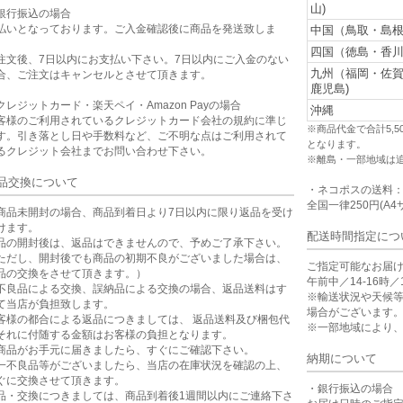
山)
銀行振込の場合
払いとなっております。ご入金確認後に商品を発送致しま
中国（鳥取・島根
。
四国（徳島・香川
注文後、7日以内にお支払い下さい。7日以内にご入金のない
九州（福岡・佐
合、ご注文はキャンセルとさせて頂きます。
鹿児島)
クレジットカード・楽天ペイ・Amazon Payの場合
沖縄
客様のご利用されているクレジットカード会社の規約に準じ
※商品代金で合計5,
す。引き落とし日や手数料など、ご不明な点はご利用されて
となります。
るクレジット会社までお問い合わせ下さい。
※離島・一部地域は
品交換について
・ネコポスの送料
全国一律250円(A4
商品未開封の場合、商品到着日より7日以内に限り返品を受け
けます。
配送時間指定につ
品の開封後は、返品はできませんので、予めご了承下さい。
ただし、開封後でも商品の初期不良がございました場合は、
ご指定可能なお届
品の交換をさせて頂きます。）
午前中／14-16時／1
不良品による交換、誤納品による交換の場合、返品送料はす
※輸送状況や天候
て当店が負担致します。
場合がございます
客様の都合による返品につきましては、 返品送料及び梱包代
※一部地域により
それに付随する金額はお客様の負担となります。
商品がお手元に届きましたら、すぐにご確認下さい。
納期について
一不良品等がございましたら、当店の在庫状況を確認の上、
ぐに交換させて頂きます。
・銀行振込の場合
品・交換につきましては、商品到着後1週間以内にご連絡下さ