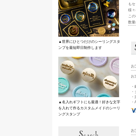
もセ
様々
この
数量
▲世界にひとつだけのシーリングスタ
ンプを最短即日制作します
お
お
・
・
・
▲名入れギフトにも最適！好きな文字
・A
を入れて作るカスタムメイドのシーリ
ングスタンプ
お