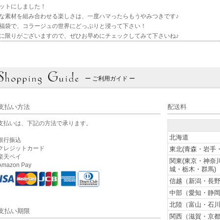
ットにしました！
な素材を組み合わせる楽しさは、一度ハマったらもうやみつきです♪
福袋で、コラージュの世界にどっぷりと浸って下さい！
に限りがございますので、ぜひお早めにチェックしてみて下さいね♪
ー ご利用ガイド ー
支払い方法
配送料
支払いは、下記の方法で承ります。
北海道
銀行振込
クレジットカード
東北(青森・岩手
楽天ペイ
関東(東京・神奈
mazon Pay
城・栃木・群馬)
信越（新潟・長野
中部（愛知・静岡
北陸（富山・石川
支払い期限
関西（滋賀・京