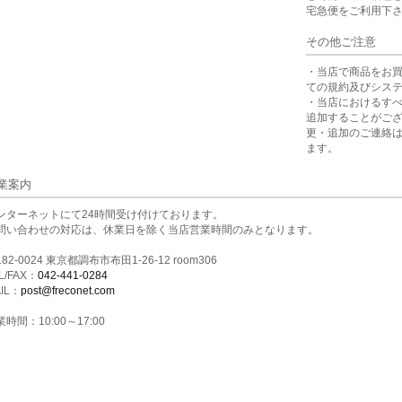
宅急便をご利用下
その他ご注意
・当店で商品をお
ての規約及びシス
・当店におけるす
追加することがご
更・追加のご連絡
ます。
業案内
ンターネットにて24時間受け付けております。
問い合わせの対応は、休業日を除く当店営業時間のみとなります。
82-0024 東京都調布市布田1-26-12 room306
L/FAX：
042-441-0284
IL：
post@freconet.com
時間：10:00～17:00