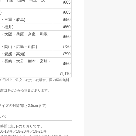
\605
)
\605
・三重・岐阜)
\650
・福井)
\660
都・大阪・兵庫・奈良・和歌
\660
・岡山・広島・山口)
\730
・愛媛・高知)
\790
賀・長崎・大分・熊本・宮崎・
\860
\1,110
500円以上ご注文いただいた場合、国内送料無料
追加送料がかかる場合があります。
：
サイズの封筒/厚さ2.5cmまで)
いて
け時間は以下のとおりです。
6-18時／18-20時／19-21時