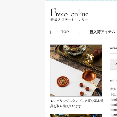
|
TOP
|
新入荷アイテム
HOM
フ
mt
大変
下記
☆
mt
▲シーリングスタンプに必要な基本道
☆
mt
具を取り揃えています
☆
mt
☆
m