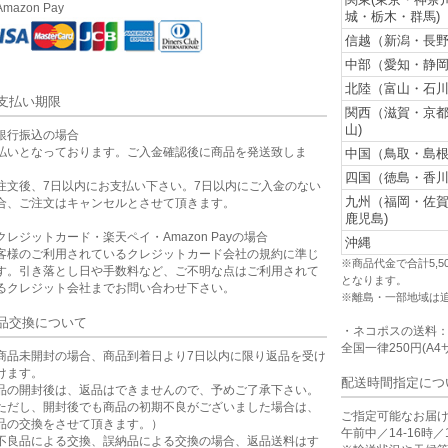
mazon Pay
城・栃木・群馬)
信越（新潟・長野
中部（愛知・静岡
北陸（富山・石川
支払い期限
関西（滋賀・京
山)
銀行振込の場合
払いとなっております。ご入金確認後に商品を発送致しま
中国（鳥取・島根
。
四国（徳島・香川
注文後、7日以内にお支払い下さい。7日以内にご入金のない
九州（福岡・佐
合、ご注文はキャンセルとさせて頂きます。
鹿児島)
クレジットカード・楽天ペイ・Amazon Payの場合
沖縄
客様のご利用されているクレジットカード会社の規約に準じ
※商品代金で合計5,
す。引き落とし日や手数料など、ご不明な点はご利用されて
となります。
るクレジット会社までお問い合わせ下さい。
※離島・一部地域は
品交換について
・ネコポスの送料
全国一律250円(A4
商品未開封の場合、商品到着日より7日以内に限り返品を受け
けます。
配送時間指定につ
品の開封後は、返品はできませんので、予めご了承下さい。
ただし、開封後でも商品の初期不良がございました場合は、
ご指定可能なお届
品の交換をさせて頂きます。）
午前中／14-16時／1
不良品による交換、誤納品による交換の場合、返品送料はす