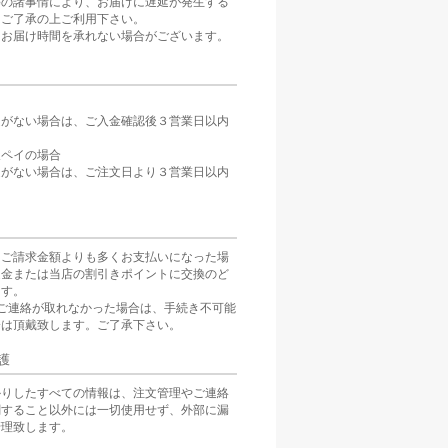
等の諸事情により、お届けに遅延が発生する
。ご了承の上ご利用下さい。
、お届け時間を承れない場合がございます。
定がない場合は、ご入金確認後３営業日以内
。
天ペイの場合
定がない場合は、ご注文日より３営業日以内
をご請求金額よりも多くお支払いになった場
返金または当店の割引きポイントに交換のど
ます。
ご連絡が取れなかった場合は、手続き不可能
分は頂戴致します。ご了承下さい。
護
かりしたすべての情報は、注文管理やご連絡
関すること以外には一切使用せず、外部に漏
管理致します。