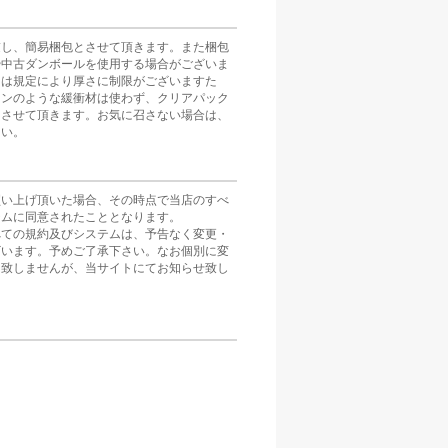
慮し、簡易梱包とさせて頂きます。また梱包
や中古ダンボールを使用する場合がございま
スは規定により厚さに制限がございますた
ョンのような緩衝材は使わず、クリアパック
とさせて頂きます。お気に召さない場合は、
さい。
買い上げ頂いた場合、その時点で当店のすべ
テムに同意されたこととなります。
べての規約及びシステムは、予告なく変更・
ざいます。予めご了承下さい。なお個別に変
は致しませんが、当サイトにてお知らせ致し