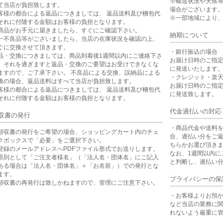
※輸送状況や天候
て当店が負担致します。
場合がございます
客様の都合による返品につきましては、 返品送料及び梱包代
※一部地域により
それに付随する金額はお客様の負担となります。
商品がお手元に届きましたら、すぐにご確認下さい。
納期について
一不良品等がございましたら、当店の在庫状況を確認の上、
ぐに交換させて頂きます。
・銀行振込の場合
品・交換につきましては、商品到着後1週間以内にご連絡下さ
お届け日時のご指
。それを過ぎますと返品・交換のご要望はお受けできなくな
に発送いたします
ますので、ご了承下さい。 不良品による交換、誤納品による
・クレジット・楽
換の場合、返品送料はすべて当店が負担致します。
お届け日時のご指
客様の都合による返品につきましては、 返品送料及び梱包代
に発送致します。
それに付随する金額はお客様の負担となります。
代金過払いの対応
収書の発行
・商品代金や送料
領収書の発行をご希望の場合、ショッピングカート内のチェ
合、過払い分をご
クボックスで「必要」をご選択下さい。
ちらかお選び頂き
登録のメールアドレスへPDFファイル形式でお送りします。
なお、1週間以内に
原則として「ご注文者様名」（「法人名・団体名」にご記入
と判断し、過払い
ある場合は「法人名・団体名」＋「お名前」）での発行とな
ます。
プライバシーの保
領収書の再発行は致しかねますので、管理にご注意下さい。
・お客様よりお預
など当店の業務に
れないよう厳重に