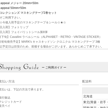
t appeal メジャー 20mm×50m
 appeal 50mm×50m
コレクションズ マスキングテープ2巻セット
ぞご利用下さい。
☆今後入荷予定のマスキングテープ＆シール☆★☆
日入荷】フォトリップ
日入荷】フェイバリットシール第8弾
下旬】Cavallini ラベルシール（ALPHABET・RETRO・VINTAGE STICKER）
月初旬発売予定】MARK's キャスキッドソン クロニクル マスキングテープ 3種
記予定日は目安のため、前後する場合がございます。あらかじめご了承下さい。
ー ご利用ガイド ー
支払い方法
配送料
支払いは、下記の方法で承ります。
北海道
銀行振込
クレジットカード
東北(青森・岩手
楽天ペイ
関東(東京・神奈