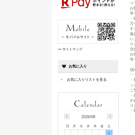
べ
お
等
・
万
す
返
い
り
交
>> サイトマップ
お
等
お気に入り
領
お気に入りリストを見る
・
ッ
ご
・
が
り
・
2026/08
日
月
火
水
木
金
土
1