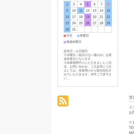
2
3
4
5
6
7
8
9
10
11
12
13
14
15
16
17
18
19
20
21
22
23
24
25
26
27
28
29
30
31
■
■
今日
休業日
■
発送休業日
定休日：土日祝日
※水曜日（祝日のない週のみ）は発
送休業日となります。
※休業期間中にいただきましたご注
文、お問い合わせ、ご入金等につき
ましては、休業明けから順次対応さ
せていただきます。何卒ご了承下さ
い。
営
イ
お
〒1
TE
MA