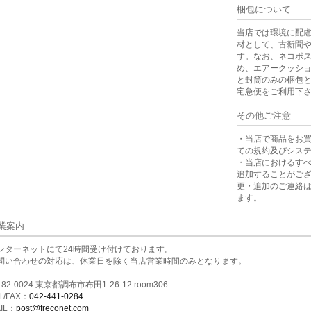
梱包について
当店では環境に配
材として、古新聞
す。なお、ネコポ
め、エアークッシ
と封筒のみの梱包
宅急便をご利用下
その他ご注意
・当店で商品をお
ての規約及びシス
・当店におけるす
追加することがご
更・追加のご連絡
ます。
業案内
ンターネットにて24時間受け付けております。
問い合わせの対応は、休業日を除く当店営業時間のみとなります。
82-0024 東京都調布市布田1-26-12 room306
L/FAX：
042-441-0284
IL：
post@freconet.com