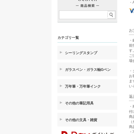
・A
お
カテゴリ一覧
・
前
す
シーリングスタンプ
ご
場
ガラスペン・ガラス軸Gペン
・
お
ま
い
万年筆・万年筆インク
返
その他の筆記用具
・
付
商
その他の文具・雑貨
（
商
・