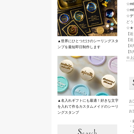
☆
m
☆
mt
☆
デ
どう
☆★
【近
【近
▲世界にひとつだけのシーリングスタ
【4月
ンプを最短即日制作します
【5
※上
▲名入れギフトにも最適！好きな文字
お
を入れて作るカスタムメイドのシーリ
お
ングスタンプ
・
・
・