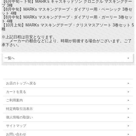
【6月中旬～下旬】MARK's キャスキッドソン クロニクル マスキングテー
プ 3種
【8月中旬】MARKs マスキングテープ・ダイアリー用・ベーシック 3巻セ
ット 4種
【8月中旬】MARKs マスキングテープ・ダイアリー用・ガーリー 3巻セッ
ト 4種
【10月上旬】MARKs マスキングテープ・クリスマスアソート 3巻セット 5
種
※上記日程は目安となります。
メーカーの都合などにより、時期が前後する場合がございます。ご了
承下さい。
一覧へ
お店のトップへ戻る
カートを見る
ご利用案内
特定商取引法表示
個人情報の取扱い
サイトマップ
お問い合わせ