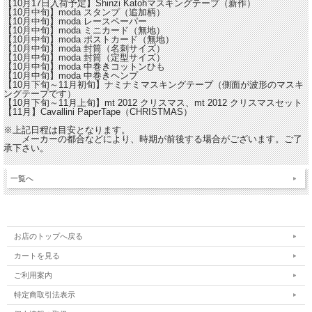
【10月17日入荷予定】Shinzi Katohマスキングテープ（新作）
【10月中旬】moda スタンプ（追加柄）
【10月中旬】moda レースペーパー
【10月中旬】moda ミニカード（無地）
【10月中旬】moda ポストカード（無地）
【10月中旬】moda 封筒（名刺サイズ）
【10月中旬】moda 封筒（定型サイズ）
【10月中旬】moda 中巻きコットンひも
【10月中旬】moda 中巻きヘンプ
【10月下旬～11月初旬】ナミナミマスキングテープ（側面が波形のマスキ
ングテープです）
【10月下旬～11月上旬】mt 2012 クリスマス、mt 2012 クリスマスセット
【11月】Cavallini PaperTape（CHRISTMAS）
※上記日程は目安となります。
メーカーの都合などにより、時期が前後する場合がございます。ご了
承下さい。
一覧へ
お店のトップへ戻る
カートを見る
ご利用案内
特定商取引法表示