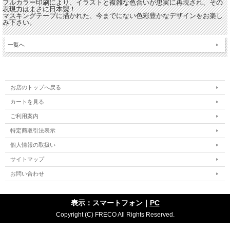
フルカラー印刷により、イラストと複雑な色合いが忠実に再現され、その
表現力はまさに日本製！
マスキングテープに描かれた、今までにない色彩豊かなデザインをお楽し
み下さい。
一覧へ
お店のトップへ戻る
カートを見る
ご利用案内
特定商取引法表示
個人情報の取扱い
サイトマップ
お問い合わせ
表示：スマートフォン｜
PC
Copyright (C) FRECO All Rights Reserved.