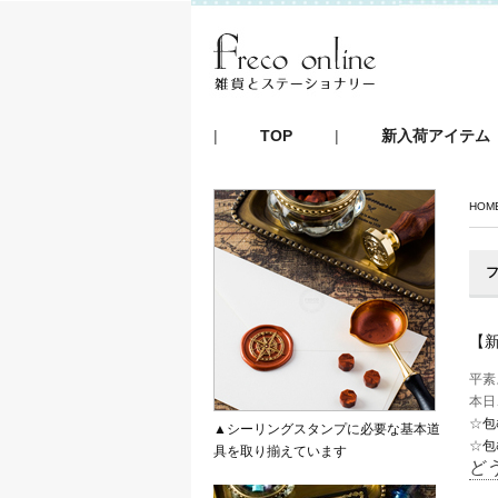
|
TOP
|
新入荷アイテム
HOM
フ
【新
平素
本日
☆
包
▲シーリングスタンプに必要な基本道
☆
包
具を取り揃えています
ど