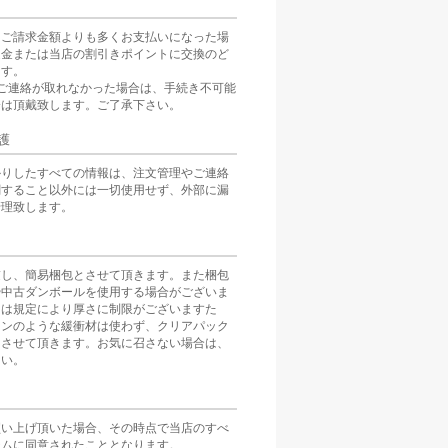
をご請求金額よりも多くお支払いになった場
返金または当店の割引きポイントに交換のど
ます。
ご連絡が取れなかった場合は、手続き不可能
分は頂戴致します。ご了承下さい。
護
かりしたすべての情報は、注文管理やご連絡
関すること以外には一切使用せず、外部に漏
管理致します。
慮し、簡易梱包とさせて頂きます。また梱包
や中古ダンボールを使用する場合がございま
スは規定により厚さに制限がございますた
ョンのような緩衝材は使わず、クリアパック
とさせて頂きます。お気に召さない場合は、
さい。
買い上げ頂いた場合、その時点で当店のすべ
テムに同意されたこととなります。