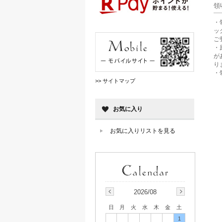
領
・
ッ
ご
・
が
り
・
>> サイトマップ
お気に入り
お気に入りリストを見る
2026/08
日
月
火
水
木
金
土
1