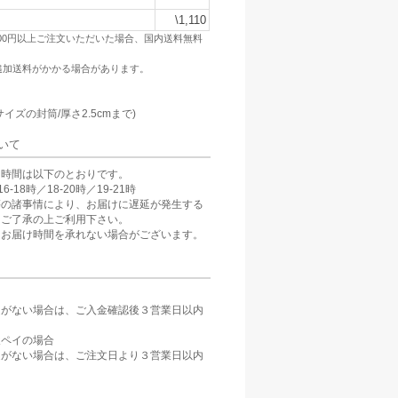
\1,110
500円以上ご注文いただいた場合、国内送料無料
追加送料がかかる場合があります。
：
サイズの封筒/厚さ2.5cmまで)
いて
け時間は以下のとおりです。
6-18時／18-20時／19-21時
等の諸事情により、お届けに遅延が発生する
。ご了承の上ご利用下さい。
、お届け時間を承れない場合がございます。
定がない場合は、ご入金確認後３営業日以内
。
天ペイの場合
定がない場合は、ご注文日より３営業日以内