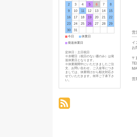
2
3
4
5
6
7
8
9
10
11
12
13
14
15
16
17
18
19
20
21
22
23
24
25
26
27
28
29
30
31
営
■
■
今日
休業日
イ
■
発送休業日
お
定休日：土日祝日
※水曜日（祝日のない週のみ）は発
〒1
送休業日となります。
TE
※休業期間中にいただきましたご注
文、お問い合わせ、ご入金等につき
MA
ましては、休業明けから順次対応さ
せていただきます。何卒ご了承下さ
営業
い。