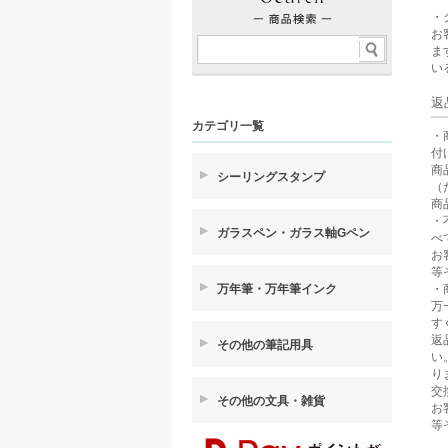
・
お
ま
い
返
カテゴリ一覧
・
付
商
シーリングスタンプ
（
商
・
ガラスペン・ガラス軸Gペン
べ
お
等
・
万年筆・万年筆インク
万
す
返
その他の筆記用具
い
り
交
その他の文具・雑貨
お
等