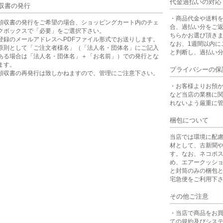
代金過払いの対応
収書の発行
・商品代金や送料
領収書の発行をご希望の場合、ショッピングカート内のチェ
合、過払い分をご
クボックスで「必要」をご選択下さい。
ちらかお選び頂き
登録のメールアドレスへPDFファイル形式でお送りします。
なお、1週間以内に
原則として「ご注文者様名」（「法人名・団体名」にご記入
と判断し、過払い
ある場合は「法人名・団体名」＋「お名前」）での発行とな
ます。
プライバシーの保
領収書の再発行は致しかねますので、管理にご注意下さい。
・お客様よりお預
など当店の業務に
れないよう厳重に
梱包について
当店では環境に配
材として、古新聞
す。なお、ネコポ
め、エアークッシ
と封筒のみの梱包
宅急便をご利用下
その他ご注意
・当店で商品をお
ての規約及びシス