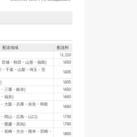
配送地域
配送料
\1,110
・宮城・秋田・山形・福島)
\650
川・千葉・山梨・埼玉・茨
\605
)
\605
・三重・岐阜)
\650
・福井)
\660
都・大阪・兵庫・奈良・和歌
\660
・岡山・広島・山口)
\730
・愛媛・高知)
\790
賀・長崎・大分・熊本・宮崎・
\860