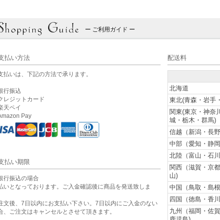
ー ご利用ガイド ー
支払い方法
配送料
支払いは、下記の方法で承ります。
北海道
銀行振込
クレジットカード
東北(青森・岩手
楽天ペイ
関東(東京・神奈
mazon Pay
城・栃木・群馬)
信越（新潟・長野
中部（愛知・静岡
北陸（富山・石川
支払い期限
関西（滋賀・京
山)
銀行振込の場合
払いとなっております。ご入金確認後に商品を発送致しま
中国（鳥取・島根
。
四国（徳島・香川
注文後、7日以内にお支払い下さい。7日以内にご入金のない
九州（福岡・佐
合、ご注文はキャンセルとさせて頂きます。
鹿児島)