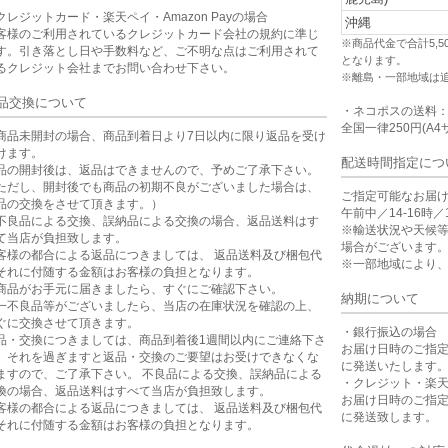
クレジットカード・楽天ペイ・Amazon Payの場合
沖縄
客様のご利用されているクレジットカード会社の規約に準じ
※商品代金で合計5,
す。引き落とし日や手数料など、ご不明な点はご利用されて
となります。
るクレジット会社までお問い合わせ下さい。
※離島・一部地域は
品交換について
・ネコポスの送料
全国一律250円(A4
商品未開封の場合、商品到着日より7日以内に限り返品を受け
けます。
配送時間指定につ
品の開封後は、返品はできませんので、予めご了承下さい。
ただし、開封後でも商品の初期不良がございました場合は、
ご指定可能なお届
品の交換をさせて頂きます。）
午前中／14-16時／1
不良品による交換、誤納品による交換の場合、返品送料はす
※輸送状況や天候
て当店が負担致します。
場合がございます
客様の都合による返品につきましては、 返品送料及び梱包代
※一部地域により
それに付随する金額はお客様の負担となります。
商品がお手元に届きましたら、すぐにご確認下さい。
納期について
一不良品等がございましたら、当店の在庫状況を確認の上、
ぐに交換させて頂きます。
・銀行振込の場合
品・交換につきましては、商品到着後1週間以内にご連絡下さ
お届け日時のご指
。それを過ぎますと返品・交換のご要望はお受けできなくな
に発送いたします
ますので、ご了承下さい。 不良品による交換、誤納品による
・クレジット・楽
換の場合、返品送料はすべて当店が負担致します。
お届け日時のご指
客様の都合による返品につきましては、 返品送料及び梱包代
に発送致します。
それに付随する金額はお客様の負担となります。