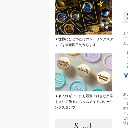
お
▲世界にひとつだけのシーリングスタ
お
ンプを最短即日制作します
・
・
・
・A
お
▲名入れギフトにも最適！好きな文字
を入れて作るカスタムメイドのシーリ
・
ングスタンプ
前
す
ご
場