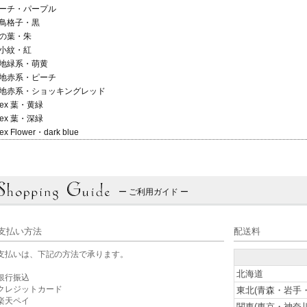
ーチ・パープル
鳥格子・黒
の葉・朱
小紋・紅
地緑系・萌黄
地赤系・ピーチ
地赤系・ショッキングレッド
tex 葉・黄緑
tex 葉・深緑
ex Flower・dark blue
ー ご利用ガイド ー
支払い方法
配送料
支払いは、下記の方法で承ります。
北海道
銀行振込
クレジットカード
東北(青森・岩手
楽天ペイ
関東(東京・神奈