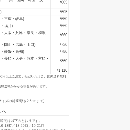
\605
)
\605
・三重・岐阜)
\650
・福井)
\660
都・大阪・兵庫・奈良・和歌
\660
・岡山・広島・山口)
\730
・愛媛・高知)
\790
賀・長崎・大分・熊本・宮崎・
\860
\1,110
500円以上ご注文いただいた場合、国内送料無料
追加送料がかかる場合があります。
：
サイズの封筒/厚さ2.5cmまで)
いて
け時間は以下のとおりです。
6-18時／18-20時／19-21時