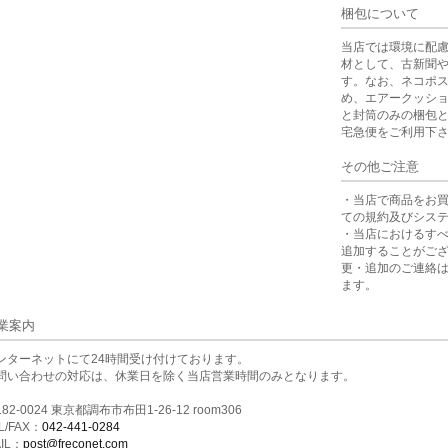
梱包について
当店では環境に配
材として、古新聞
す。なお、ネコポ
め、エアークッシ
と封筒のみの梱包
宅急便をご利用下
その他ご注意
・当店で商品をお
ての規約及びシス
・当店におけるす
追加することがご
更・追加のご連絡
ます。
業案内
ンターネットにて24時間受け付けております。
問い合わせの対応は、休業日を除く当店営業時間のみとなります。
82-0024 東京都調布市布田1-26-12 room306
L/FAX：
042-441-0284
IL：
post@freconet.com