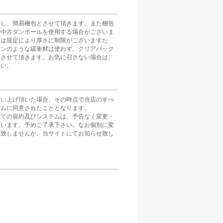
慮し、簡易梱包とさせて頂きます。また梱包
や中古ダンボールを使用する場合がございま
スは規定により厚さに制限がございますた
ョンのような緩衝材は使わず、クリアパック
とさせて頂きます。お気に召さない場合は、
さい。
買い上げ頂いた場合、その時点で当店のすべ
テムに同意されたこととなります。
べての規約及びシステムは、予告なく変更・
ざいます。予めご了承下さい。なお個別に変
は致しませんが、当サイトにてお知らせ致し