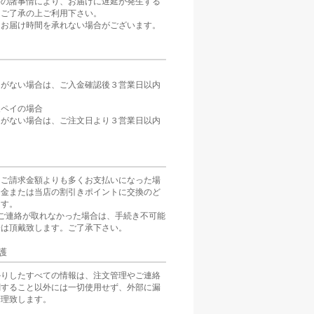
等の諸事情により、お届けに遅延が発生する
。ご了承の上ご利用下さい。
、お届け時間を承れない場合がございます。
定がない場合は、ご入金確認後３営業日以内
。
天ペイの場合
定がない場合は、ご注文日より３営業日以内
をご請求金額よりも多くお支払いになった場
返金または当店の割引きポイントに交換のど
ます。
ご連絡が取れなかった場合は、手続き不可能
分は頂戴致します。ご了承下さい。
護
かりしたすべての情報は、注文管理やご連絡
関すること以外には一切使用せず、外部に漏
管理致します。