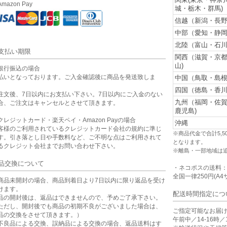
mazon Pay
城・栃木・群馬)
信越（新潟・長野
中部（愛知・静岡
北陸（富山・石川
支払い期限
関西（滋賀・京
山)
銀行振込の場合
払いとなっております。ご入金確認後に商品を発送致しま
中国（鳥取・島根
。
四国（徳島・香川
注文後、7日以内にお支払い下さい。7日以内にご入金のない
九州（福岡・佐
合、ご注文はキャンセルとさせて頂きます。
鹿児島)
クレジットカード・楽天ペイ・Amazon Payの場合
沖縄
客様のご利用されているクレジットカード会社の規約に準じ
※商品代金で合計5,
す。引き落とし日や手数料など、ご不明な点はご利用されて
となります。
るクレジット会社までお問い合わせ下さい。
※離島・一部地域は
品交換について
・ネコポスの送料
全国一律250円(A4
商品未開封の場合、商品到着日より7日以内に限り返品を受け
けます。
配送時間指定につ
品の開封後は、返品はできませんので、予めご了承下さい。
ただし、開封後でも商品の初期不良がございました場合は、
ご指定可能なお届
品の交換をさせて頂きます。）
午前中／14-16時／1
不良品による交換、誤納品による交換の場合、返品送料はす