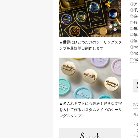
◎
ア
◎
千
◎
麻
◎
鮫
◎
無
◎
無
◎
無
▲世界にひとつだけのシーリングスタ
◎
m
ンプを最短即日制作します
◎
m
◎
mt
▲名入れギフトにも最適！好きな文字
お
を入れて作るカスタムメイドのシーリ
お
ングスタンプ
・
・
・