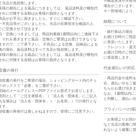
※輸送状況や天候
て当店が負担致します。
場合がございます
客様の都合による返品につきましては、 返品送料及び梱包代
※一部地域により
それに付随する金額はお客様の負担となります。
商品がお手元に届きましたら、すぐにご確認下さい。
納期について
一不良品等がございましたら、当店の在庫状況を確認の上、
ぐに交換させて頂きます。
・銀行振込の場合
品・交換につきましては、商品到着後1週間以内にご連絡下さ
お届け日時のご指
。それを過ぎますと返品・交換のご要望はお受けできなくな
に発送いたします
ますので、ご了承下さい。 不良品による交換、誤納品による
・クレジット・楽
換の場合、返品送料はすべて当店が負担致します。
お届け日時のご指
客様の都合による返品につきましては、 返品送料及び梱包代
に発送致します。
それに付随する金額はお客様の負担となります。
代金過払いの対応
収書の発行
・商品代金や送料
領収書の発行をご希望の場合、ショッピングカート内のチェ
合、過払い分をご
クボックスで「必要」をご選択下さい。
ちらかお選び頂き
登録のメールアドレスへPDFファイル形式でお送りします。
なお、1週間以内に
原則として「ご注文者様名」（「法人名・団体名」にご記入
と判断し、過払い
ある場合は「法人名・団体名」＋「お名前」）での発行とな
ます。
プライバシーの保
領収書の再発行は致しかねますので、管理にご注意下さい。
・お客様よりお預
など当店の業務に
れないよう厳重に