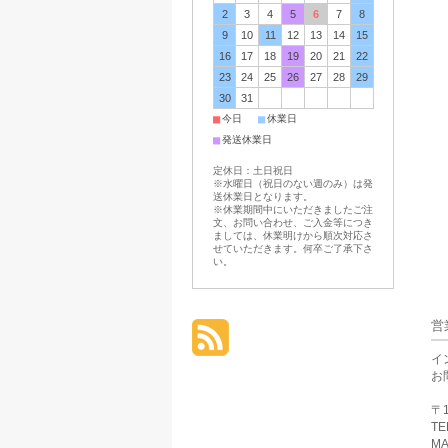
2
3
4
5
6
7
8
9
10
11
12
13
14
15
16
17
18
19
20
21
22
23
24
25
26
27
28
29
30
31
■
■
今日
休業日
■
発送休業日
定休日：土日祝日
※水曜日（祝日のない週のみ）は発
送休業日となります。
※休業期間中にいただきましたご注
文、お問い合わせ、ご入金等につき
ましては、休業明けから順次対応さ
せていただきます。何卒ご了承下さ
い。
営
イ
お
〒1
TE
MA