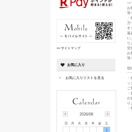
べ
お
等
・
万
す
返
い
り
交
>> サイトマップ
お
等
お気に入り
領
お気に入りリストを見る
・
ッ
ご
・
が
り
・
2026/08
日
月
火
水
木
金
土
1