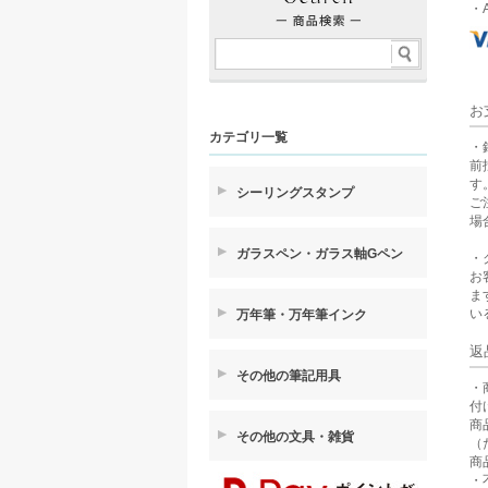
・A
お
カテゴリ一覧
・
前
す
シーリングスタンプ
ご
場
ガラスペン・ガラス軸Gペン
・
お
ま
い
万年筆・万年筆インク
返
その他の筆記用具
・
付
商
その他の文具・雑貨
（
商
・