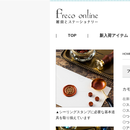
|
TOP
|
新入荷アイテム
HOM
フ
カ
在庫
◎
ス
◎
ス
▲シーリングスタンプに必要な基本道
◎
つ
具を取り揃えています
◎
つ
◎
ア