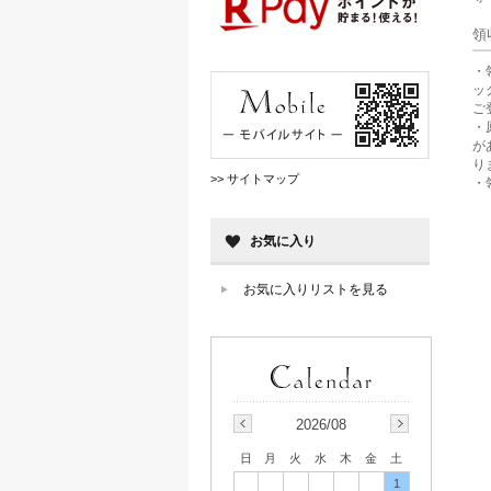
領
・
ッ
ご
・
が
り
>> サイトマップ
・
お気に入り
お気に入りリストを見る
2026/08
日
月
火
水
木
金
土
1