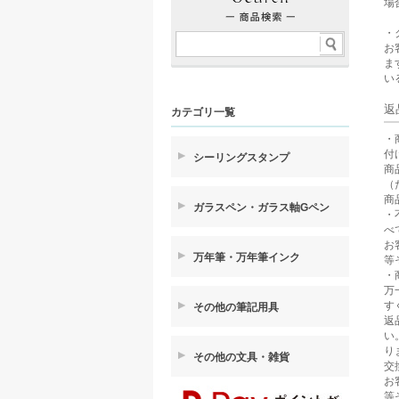
場
・
お
ま
い
返
カテゴリ一覧
・
付
シーリングスタンプ
商
（
商
ガラスペン・ガラス軸Gペン
・
べ
お
万年筆・万年筆インク
等
・
万
す
その他の筆記用具
返
い
り
その他の文具・雑貨
交
お
等