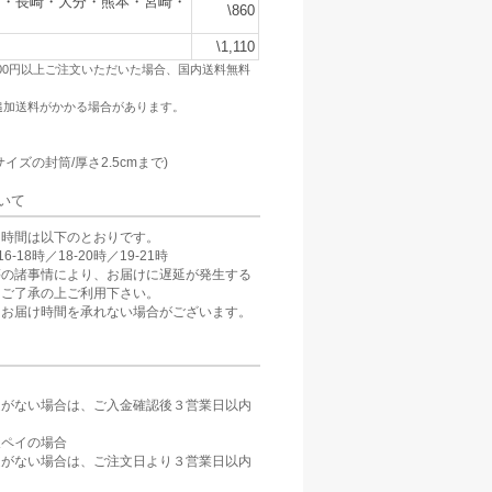
賀・長崎・大分・熊本・宮崎・
\860
\1,110
500円以上ご注文いただいた場合、国内送料無料
追加送料がかかる場合があります。
：
サイズの封筒/厚さ2.5cmまで)
いて
け時間は以下のとおりです。
6-18時／18-20時／19-21時
等の諸事情により、お届けに遅延が発生する
。ご了承の上ご利用下さい。
、お届け時間を承れない場合がございます。
定がない場合は、ご入金確認後３営業日以内
。
天ペイの場合
定がない場合は、ご注文日より３営業日以内