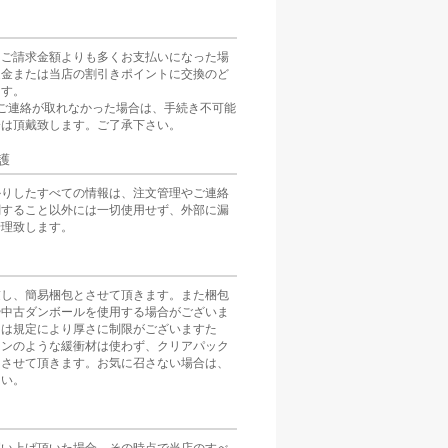
をご請求金額よりも多くお支払いになった場
返金または当店の割引きポイントに交換のど
ます。
ご連絡が取れなかった場合は、手続き不可能
分は頂戴致します。ご了承下さい。
護
かりしたすべての情報は、注文管理やご連絡
関すること以外には一切使用せず、外部に漏
管理致します。
慮し、簡易梱包とさせて頂きます。また梱包
や中古ダンボールを使用する場合がございま
スは規定により厚さに制限がございますた
ョンのような緩衝材は使わず、クリアパック
とさせて頂きます。お気に召さない場合は、
さい。