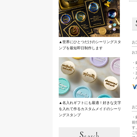
▲世界にひとつだけのシーリングスタ
お
ンプを最短即日制作します
お
・
・
・
・A
▲名入れギフトにも最適！好きな文字
お
を入れて作るカスタムメイドのシーリ
ングスタンプ
・
前
す
ご