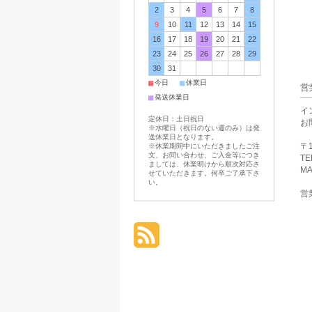
2
3
4
5
6
7
8
9
10
11
12
13
14
15
16
17
18
19
20
21
22
23
24
25
26
27
28
29
30
31
■
■
今日
休業日
営
■
発送休業日
イ
定休日：土日祝日
お
※水曜日（祝日のない週のみ）は発
送休業日となります。
〒1
※休業期間中にいただきましたご注
文、お問い合わせ、ご入金等につき
TE
ましては、休業明けから順次対応さ
MA
せていただきます。何卒ご了承下さ
い。
営業