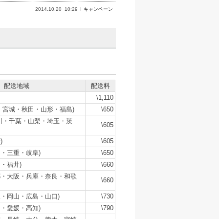
2014.10.20
10:29
キャンペーン
配送地域
配送料
\1,110
・宮城・秋田・山形・福島)
\650
川・千葉・山梨・埼玉・茨
\605
)
\605
・三重・岐阜)
\650
・福井)
\660
都・大阪・兵庫・奈良・和歌
\660
・岡山・広島・山口)
\730
・愛媛・高知)
\790