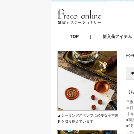
|
TOP
|
新入荷アイテム
HOM
【
平素
本日
【 キャ
▲シーリングスタンプに必要な基本道
■商
具を取り揃えています
■9
この