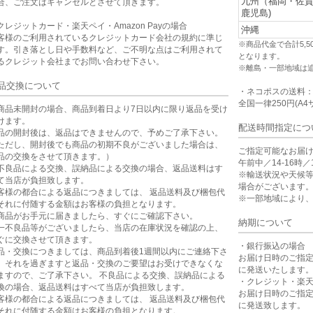
九州（福岡・佐
合、ご注文はキャンセルとさせて頂きます。
鹿児島)
クレジットカード・楽天ペイ・Amazon Payの場合
沖縄
客様のご利用されているクレジットカード会社の規約に準じ
※商品代金で合計5,
す。引き落とし日や手数料など、ご不明な点はご利用されて
となります。
るクレジット会社までお問い合わせ下さい。
※離島・一部地域は
品交換について
・ネコポスの送料
全国一律250円(A4
商品未開封の場合、商品到着日より7日以内に限り返品を受け
けます。
配送時間指定につ
品の開封後は、返品はできませんので、予めご了承下さい。
ただし、開封後でも商品の初期不良がございました場合は、
ご指定可能なお届
品の交換をさせて頂きます。）
午前中／14-16時／1
不良品による交換、誤納品による交換の場合、返品送料はす
※輸送状況や天候
て当店が負担致します。
場合がございます
客様の都合による返品につきましては、 返品送料及び梱包代
※一部地域により
それに付随する金額はお客様の負担となります。
商品がお手元に届きましたら、すぐにご確認下さい。
納期について
一不良品等がございましたら、当店の在庫状況を確認の上、
ぐに交換させて頂きます。
・銀行振込の場合
品・交換につきましては、商品到着後1週間以内にご連絡下さ
お届け日時のご指
。それを過ぎますと返品・交換のご要望はお受けできなくな
に発送いたします
ますので、ご了承下さい。 不良品による交換、誤納品による
・クレジット・楽
換の場合、返品送料はすべて当店が負担致します。
お届け日時のご指
客様の都合による返品につきましては、 返品送料及び梱包代
に発送致します。
それに付随する金額はお客様の負担となります。