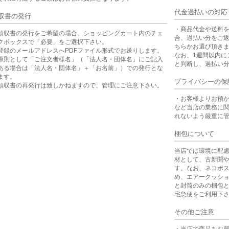
代金過払いの対応
収書の発行
・商品代金や送料
領収書の発行をご希望の場合、ショッピングカート内のチェ
合、過払い分をご
クボックスで「必要」をご選択下さい。
ちらかお選び頂き
登録のメールアドレスへPDFファイル形式でお送りします。
なお、1週間以内に
原則として「ご注文者様名」（「法人名・団体名」にご記入
と判断し、過払い
ある場合は「法人名・団体名」＋「お名前」）での発行とな
ます。
プライバシーの保
領収書の再発行は致しかねますので、管理にご注意下さい。
・お客様よりお預
など当店の業務に
れないよう厳重に
梱包について
当店では環境に配
材として、古新聞
す。なお、ネコポ
め、エアークッシ
と封筒のみの梱包
宅急便をご利用下
その他ご注意