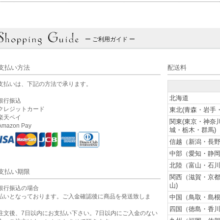
ー ご利用ガイド ー
支払い方法
配送料
支払いは、下記の方法で承ります。
北海道
銀行振込
クレジットカード
東北(青森・岩手
楽天ペイ
関東(東京・神奈
mazon Pay
城・栃木・群馬)
信越（新潟・長野
中部（愛知・静岡
北陸（富山・石川
支払い期限
関西（滋賀・京
山)
銀行振込の場合
払いとなっております。ご入金確認後に商品を発送致しま
中国（鳥取・島根
。
四国（徳島・香川
注文後、7日以内にお支払い下さい。7日以内にご入金のない