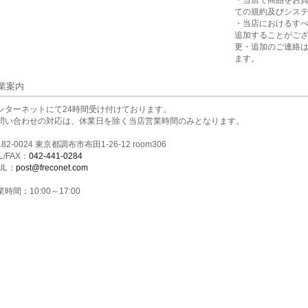
・当店で商品をお
ての規約及びシス
・当店におけるす
追加することがご
更・追加のご連絡
ます。
業案内
ンターネットにて24時間受け付けております。
問い合わせの対応は、休業日を除く当店営業時間のみとなります。
82-0024 東京都調布市布田1-26-12 room306
L/FAX：
042-441-0284
IL：
post@freconet.com
時間：10:00～17:00