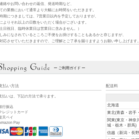
連絡やお問い合わせの返信、発送時期など、
ての業務において通常より大幅にお時間をいただきます。
時期につきましては、7営業日以内を予定しておりますが、
によりそれ以上の日数をいただく場合がございます。
土日祝日、臨時休業日は営業日に含みません。）
しみになされているところご不便をお掛けすることもあるかと存じますが、
対応させていただきますので、ご理解とご了承を賜りますようお願い申し上げます
ー ご利用ガイド ー
支払い方法
配送料
支払いは、下記の方法で承ります。
北海道
銀行振込
クレジットカード
東北(青森・岩手
楽天ペイ
関東(東京・神奈
mazon Pay
城・栃木・群馬)
信越（新潟・長野