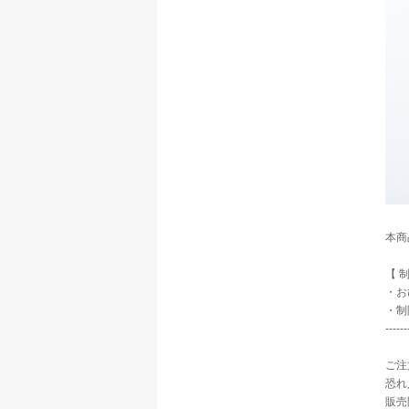
本商
【 制限内
・お
・制
------
ご注
恐れ
販売