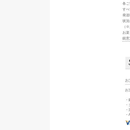
各ご
すべ
発送
状況
（※
お楽
鋭意
お
お
・
・
・
・A