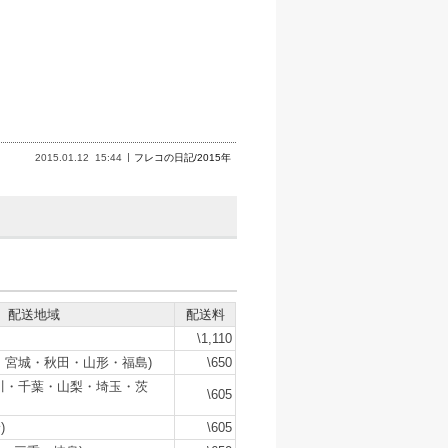
。
2015.01.12
15:44
フレコの日記/2015年
配送地域
配送料
\1,110
・宮城・秋田・山形・福島)
\650
川・千葉・山梨・埼玉・茨
\605
)
\605