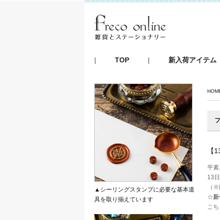
|
TOP
|
新入荷アイテム
HOM
フ
【1
平素
13
（※
▲シーリングスタンプに必要な基本道
☆
新
具を取り揃えています
こち