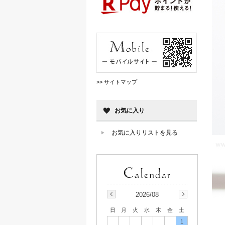
>> サイトマップ
お気に入り
お気に入りリストを見る
2026/08
日
月
火
水
木
金
土
1