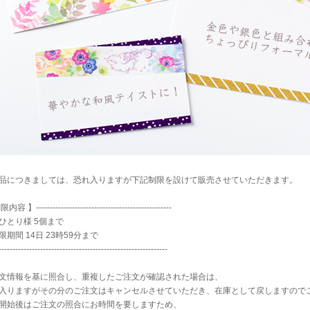
品につきましては、恐れ入りますが下記制限を設けて販売させていただきます。
容 】-------------------------------------------------
ひとり様 5個まで
限期間 14日 23時59分まで
-------------------------------------------------------------
文情報を基に照合し、重複したご注文が確認された場合は、
入りますがその分のご注文はキャンセルさせていただき、在庫として戻しますので
開始後はご注文の照合にお時間を要しますため、