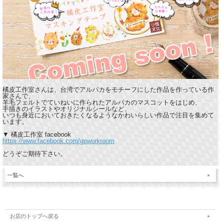
橘皮工作室さんは、台湾でアルパカをモチーフにした作品を作っている作
家さんで、
羊毛フェルトでていねいに作られたアルパカのマスコットをはじめ、
手描きのイラストやオリジナルシールなど、
いつも身近においておきたくなるようなかわいらしい作品で注目を集めて
います。
▼ 橘皮工作室 facebook
https://www.facebook.com/gpworkroom
どうぞご期待下さい。
一覧へ
お店のトップへ戻る