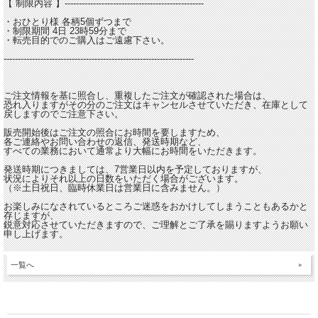
【 制限内容 】-------------------------------------------------
・おひとり様 各柄5個ずつまで
・制限期間 4日 23時59分まで
・転売目的でのご購入はご遠慮下さい。
-------------------------------------------------------------------
ご注文情報を基に照合し、重複したご注文が確認された場合は、
恐れ入りますがその分のご注文はキャンセルさせていただき、在庫として
戻しますのでご注意下さい。
販売開始後はご注文の照合にお時間を要しますため、
各ご連絡やお問い合わせの返信、発送時期など、
すべての業務において通常より大幅にお時間をいただきます。
発送時期につきましては、7営業日以内を予定しておりますが、
状況によりそれ以上の日数をいただく場合がございます。
（※土日祝日、臨時休業日は営業日に含みません。）
お楽しみになされているところご迷惑をおかけしてしまうこともあるかと
存じますが、
鋭意対応させていただきますので、ご理解とご了承を賜りますようお願い
申し上げます。
一覧へ