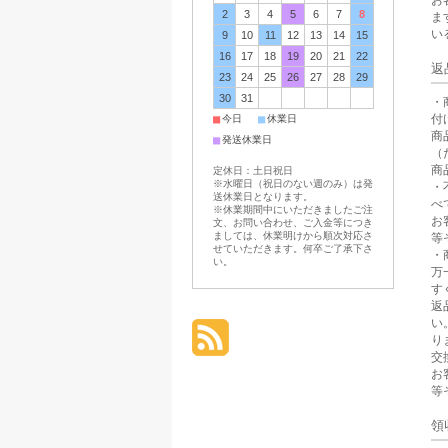
2
3
4
5
6
7
8
ま
い
9
10
11
12
13
14
15
16
17
18
19
20
21
22
返
23
24
25
26
27
28
29
30
31
・
付
■
■
今日
休業日
商
■
発送休業日
（
商
定休日：土日祝日
※水曜日（祝日のない週のみ）は発
・
送休業日となります。
べ
※休業期間中にいただきましたご注
お
文、お問い合わせ、ご入金等につき
ましては、休業明けから順次対応さ
等
せていただきます。何卒ご了承下さ
・
い。
万
す
返
い
り
交
お
等
領