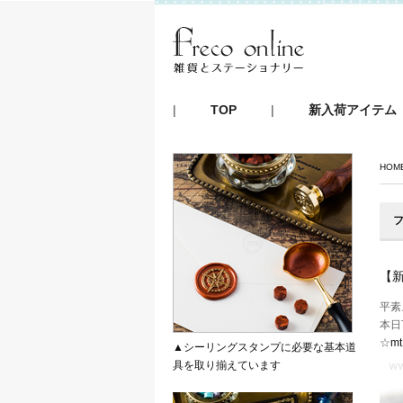
|
TOP
|
新入荷アイテム
HOM
フ
【新
平素
本日
☆
mt
▲シーリングスタンプに必要な基本道
具を取り揃えています