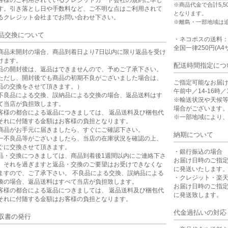
※商品代金で合計5,
す。引き落とし日や手数料など、ご不明な点はご利用されて
となります。
るクレジット会社までお問い合わせ下さい。
※離島・一部地域は
品交換について
・ネコポスの送料
全国一律250円(A4
商品未開封の場合、商品到着日より7日以内に限り返品を受け
けます。
配送時間指定につ
品の開封後は、返品はできませんので、予めご了承下さい。
ただし、開封後でも商品の初期不良がございました場合は、
ご指定可能なお届
品の交換をさせて頂きます。）
午前中／14-16時／1
不良品による交換、誤納品による交換の場合、返品送料はす
※輸送状況や天候
て当店が負担致します。
場合がございます
客様の都合による返品につきましては、 返品送料及び梱包代
※一部地域により
それに付随する金額はお客様の負担となります。
商品がお手元に届きましたら、すぐにご確認下さい。
納期について
一不良品等がございましたら、当店の在庫状況を確認の上、
ぐに交換させて頂きます。
・銀行振込の場合
品・交換につきましては、商品到着後1週間以内にご連絡下さ
お届け日時のご指
。それを過ぎますと返品・交換のご要望はお受けできなくな
に発送いたします
ますので、ご了承下さい。 不良品による交換、誤納品による
・クレジット・楽
換の場合、返品送料はすべて当店が負担致します。
お届け日時のご指
客様の都合による返品につきましては、 返品送料及び梱包代
に発送致します。
それに付随する金額はお客様の負担となります。
代金過払いの対応
収書の発行