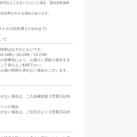
500円以上ご注文いただいた場合、国内送料無料
追加送料がかかる場合があります。
：
サイズの封筒/厚さ2.5cmまで)
いて
け時間は以下のとおりです。
6-18時／18-20時／19-21時
等の諸事情により、お届けに遅延が発生する
。ご了承の上ご利用下さい。
、お届け時間を承れない場合がございます。
定がない場合は、ご入金確認後３営業日以内
。
天ペイの場合
定がない場合は、ご注文日より３営業日以内