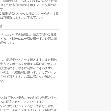
をご請求金額よりも多くお支払いになった場
返金または当店の割引きポイントに交換のど
ます。
ご連絡が取れなかった場合は、手続き不可能
分は頂戴致します。ご了承下さい。
護
かりしたすべての情報は、注文管理やご連絡
関すること以外には一切使用せず、外部に漏
管理致します。
慮し、簡易梱包とさせて頂きます。また梱包
や中古ダンボールを使用する場合がございま
スは規定により厚さに制限がございますた
ョンのような緩衝材は使わず、クリアパック
とさせて頂きます。お気に召さない場合は、
さい。
買い上げ頂いた場合、その時点で当店のすべ
テムに同意されたこととなります。
べての規約及びシステムは、予告なく変更・
ざいます。予めご了承下さい。なお個別に変