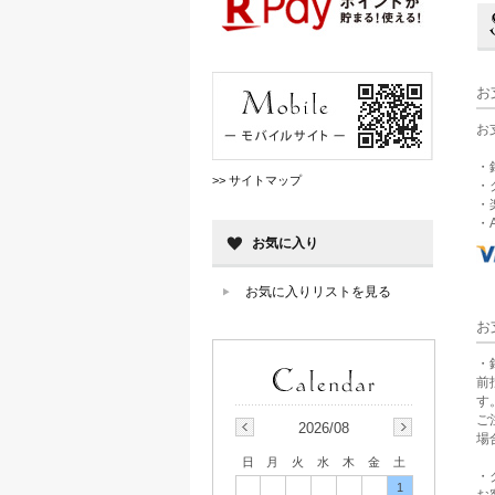
お
お
・
>> サイトマップ
・
・
・A
お気に入り
お気に入りリストを見る
お
・
前
す
ご
2026/08
場
日
月
火
水
木
金
土
・
1
お