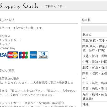
ー ご利用ガイド ー
支払い方法
配送料
支払いは、下記の方法で承ります。
北海道
銀行振込
クレジットカード
東北(青森・岩手
楽天ペイ
関東(東京・神奈
mazon Pay
城・栃木・群馬)
信越（新潟・長野
中部（愛知・静岡
北陸（富山・石川
支払い期限
関西（滋賀・京
山)
銀行振込の場合
払いとなっております。ご入金確認後に商品を発送致しま
中国（鳥取・島根
。
四国（徳島・香川
注文後、7日以内にお支払い下さい。7日以内にご入金のない
九州（福岡・佐
合、ご注文はキャンセルとさせて頂きます。
鹿児島)
クレジットカード・楽天ペイ・Amazon Payの場合
沖縄
客様のご利用されているクレジットカード会社の規約に準じ