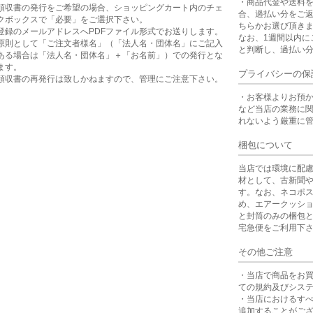
・商品代金や送料
領収書の発行をご希望の場合、ショッピングカート内のチェ
合、過払い分をご
クボックスで「必要」をご選択下さい。
ちらかお選び頂き
登録のメールアドレスへPDFファイル形式でお送りします。
なお、1週間以内に
原則として「ご注文者様名」（「法人名・団体名」にご記入
と判断し、過払い
ある場合は「法人名・団体名」＋「お名前」）での発行とな
ます。
プライバシーの保
領収書の再発行は致しかねますので、管理にご注意下さい。
・お客様よりお預
など当店の業務に
れないよう厳重に
梱包について
当店では環境に配
材として、古新聞
す。なお、ネコポ
め、エアークッシ
と封筒のみの梱包
宅急便をご利用下
その他ご注意
・当店で商品をお
ての規約及びシス
・当店におけるす
追加することがご