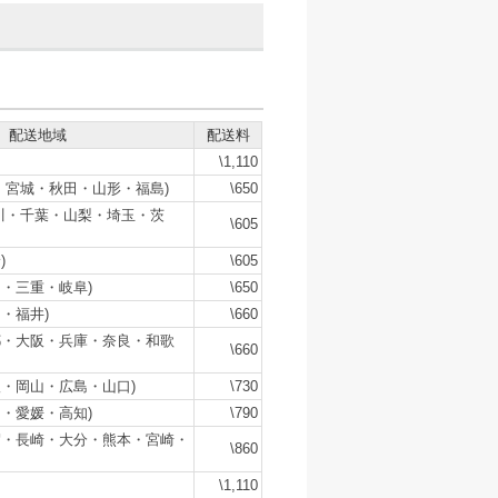
配送地域
配送料
\1,110
・宮城・秋田・山形・福島)
\650
川・千葉・山梨・埼玉・茨
\605
)
\605
・三重・岐阜)
\650
・福井)
\660
都・大阪・兵庫・奈良・和歌
\660
・岡山・広島・山口)
\730
・愛媛・高知)
\790
賀・長崎・大分・熊本・宮崎・
\860
\1,110