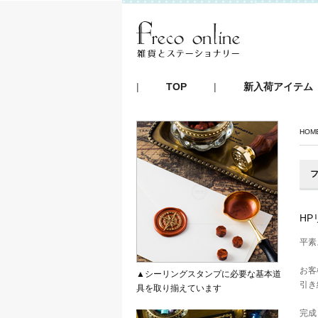
|
TOP
|
新入荷アイテム
HOM
フ
H
平素
お客
▲シーリングスタンプに必要な基本道
引き
具を取り揃えています
完成