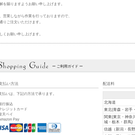
解を賜りますようお願い申し上げます。
、営業しながら作業を行っておりますので、
通りご注文いただけます。
しくお願い申し上げます。
ー ご利用ガイド ー
支払い方法
配送料
支払いは、下記の方法で承ります。
北海道
銀行振込
クレジットカード
東北(青森・岩手
楽天ペイ
関東(東京・神奈
mazon Pay
城・栃木・群馬)
信越（新潟・長野