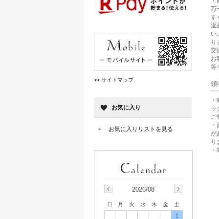
・
万
す
返
い
り
交
お
等
>> サイトマップ
領
・
お気に入り
ッ
ご
・
お気に入りリストを見る
が
り
・
2026/08
日
月
火
水
木
金
土
1