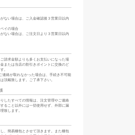
定がない場合は、ご入金確認後３営業日以内
。
天ペイの場合
定がない場合は、ご注文日より３営業日以内
をご請求金額よりも多くお支払いになった場
返金または当店の割引きポイントに交換のど
ます。
ご連絡が取れなかった場合は、手続き不可能
分は頂戴致します。ご了承下さい。
護
かりしたすべての情報は、注文管理やご連絡
関すること以外には一切使用せず、外部に漏
管理致します。
慮し、簡易梱包とさせて頂きます。また梱包