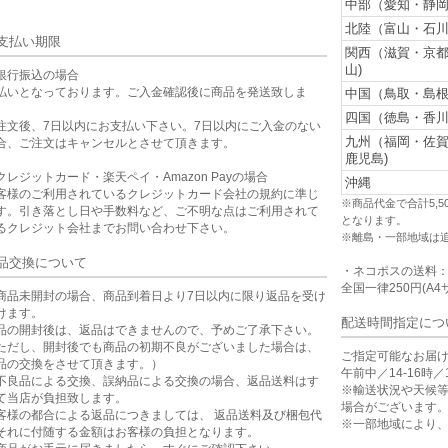
中部（愛知・静岡
北陸（富山・石川
支払い期限
関西（滋賀・京
山)
銀行振込の場合
払いとなっております。ご入金確認後に商品を発送致しま
中国（鳥取・島根
。
四国（徳島・香川
注文後、7日以内にお支払い下さい。7日以内にご入金のない
九州（福岡・佐
合、ご注文はキャンセルとさせて頂きます。
鹿児島)
クレジットカード・楽天ペイ・Amazon Payの場合
沖縄
客様のご利用されているクレジットカード会社の規約に準じ
※商品代金で合計5,
す。引き落とし日や手数料など、ご不明な点はご利用されて
となります。
るクレジット会社までお問い合わせ下さい。
※離島・一部地域は
品交換について
・ネコポスの送料
全国一律250円(A4
商品未開封の場合、商品到着日より7日以内に限り返品を受け
けます。
配送時間指定につ
品の開封後は、返品はできませんので、予めご了承下さい。
ただし、開封後でも商品の初期不良がございました場合は、
ご指定可能なお届
品の交換をさせて頂きます。）
午前中／14-16時／1
不良品による交換、誤納品による交換の場合、返品送料はす
※輸送状況や天候
て当店が負担致します。
場合がございます
客様の都合による返品につきましては、 返品送料及び梱包代
※一部地域により
それに付随する金額はお客様の負担となります。