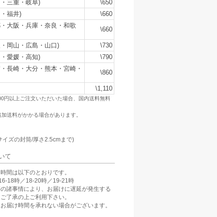
・三重・岐阜)
\650
・福井)
\660
都・大阪・兵庫・奈良・和歌
\660
・岡山・広島・山口)
\730
・愛媛・高知)
\790
賀・長崎・大分・熊本・宮崎・
\860
\1,110
500円以上ご注文いただいた場合、国内送料無料
追加送料がかかる場合があります。
：
サイズの封筒/厚さ2.5cmまで)
いて
け時間は以下のとおりです。
6-18時／18-20時／19-21時
等の諸事情により、お届けに遅延が発生する
。ご了承の上ご利用下さい。
、お届け時間を承れない場合がございます。