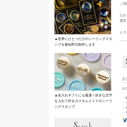
ご理
なお
通常
よろ
▲世界にひとつだけのシーリングスタ
ンプを最短即日制作します
お
お
▲名入れギフトにも最適！好きな文字
・
を入れて作るカスタムメイドのシーリ
・
ングスタンプ
・
・A