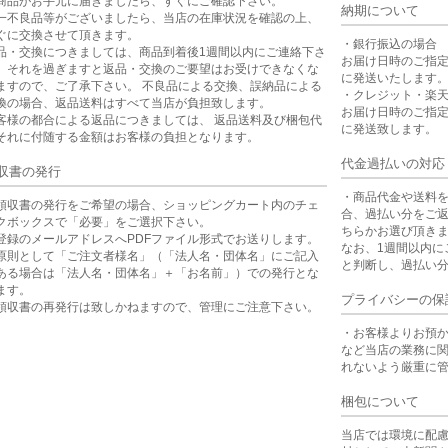
商品がお手元に届きましたら、すぐにご確認下さい。
納期について
一不良品等がございましたら、当店の在庫状況を確認の上、
ぐに交換させて頂きます。
・銀行振込の場合
品・交換につきましては、商品到着後1週間以内にご連絡下さ
お届け日時のご指
。それを過ぎますと返品・交換のご要望はお受けできなくな
に発送いたします
ますので、ご了承下さい。 不良品による交換、誤納品による
・クレジット・楽
換の場合、返品送料はすべて当店が負担致します。
お届け日時のご指
客様の都合による返品につきましては、 返品送料及び梱包代
に発送致します。
それに付随する金額はお客様の負担となります。
代金過払いの対応
収書の発行
・商品代金や送料
領収書の発行をご希望の場合、ショッピングカート内のチェ
合、過払い分をご
クボックスで「必要」をご選択下さい。
ちらかお選び頂き
登録のメールアドレスへPDFファイル形式でお送りします。
なお、1週間以内に
原則として「ご注文者様名」（「法人名・団体名」にご記入
と判断し、過払い
ある場合は「法人名・団体名」＋「お名前」）での発行とな
ます。
プライバシーの保
領収書の再発行は致しかねますので、管理にご注意下さい。
・お客様よりお預
など当店の業務に
れないよう厳重に
梱包について
当店では環境に配