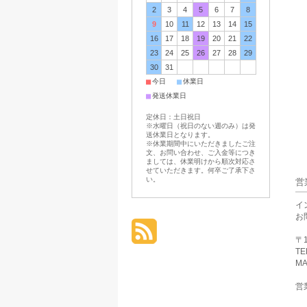
2
3
4
5
6
7
8
9
10
11
12
13
14
15
16
17
18
19
20
21
22
23
24
25
26
27
28
29
30
31
■
■
今日
休業日
■
発送休業日
定休日：土日祝日
※水曜日（祝日のない週のみ）は発
送休業日となります。
※休業期間中にいただきましたご注
文、お問い合わせ、ご入金等につき
ましては、休業明けから順次対応さ
せていただきます。何卒ご了承下さ
い。
営
イ
お
〒1
TE
MA
営業