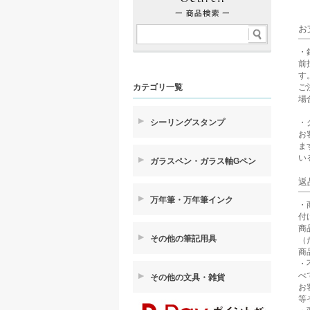
お
・
前
す
ご
カテゴリ一覧
場
・
シーリングスタンプ
お
ま
い
ガラスペン・ガラス軸Gペン
返
万年筆・万年筆インク
・
付
商
その他の筆記用具
（
商
・
べ
その他の文具・雑貨
お
等