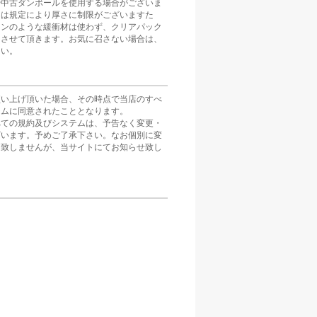
や中古ダンボールを使用する場合がございま
スは規定により厚さに制限がございますた
ョンのような緩衝材は使わず、クリアパック
とさせて頂きます。お気に召さない場合は、
さい。
買い上げ頂いた場合、その時点で当店のすべ
テムに同意されたこととなります。
べての規約及びシステムは、予告なく変更・
ざいます。予めご了承下さい。なお個別に変
は致しませんが、当サイトにてお知らせ致し