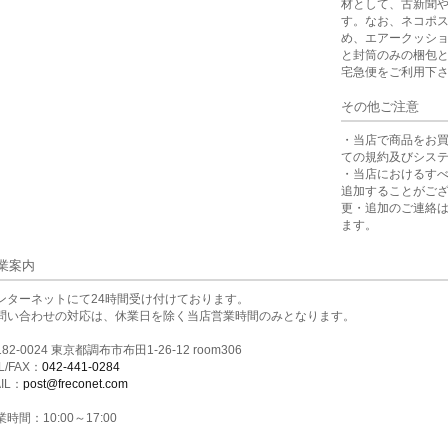
材として、古新聞
す。なお、ネコポ
め、エアークッシ
と封筒のみの梱包
宅急便をご利用下
その他ご注意
・当店で商品をお
ての規約及びシス
・当店におけるす
追加することがご
更・追加のご連絡
ます。
業案内
ンターネットにて24時間受け付けております。
問い合わせの対応は、休業日を除く当店営業時間のみとなります。
82-0024 東京都調布市布田1-26-12 room306
L/FAX：
042-441-0284
IL：
post@freconet.com
時間：10:00～17:00