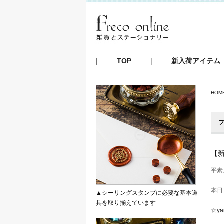
|
TOP
|
新入荷アイテム
HOM
フ
【新
平素
本日
▲シーリングスタンプに必要な基本道
具を取り揃えています
☆
y