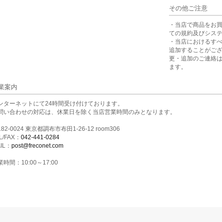
その他ご注意
・当店で商品をお
ての規約及びシス
・当店におけるす
追加することがご
更・追加のご連絡
ます。
業案内
ンターネットにて24時間受け付けております。
問い合わせの対応は、休業日を除く当店営業時間のみとなります。
82-0024 東京都調布市布田1-26-12 room306
L/FAX：
042-441-0284
IL：
post@freconet.com
時間：10:00～17:00