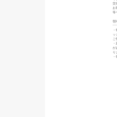
交
お
等
領
・
ッ
ご
・
が
り
・