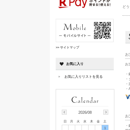
どう
>> サイトマップ
お
お気に入り
お
・
お気に入りリストを見る
・
・
・A
2026/08
お
日
月
火
水
木
金
土
・
1