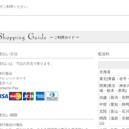
ぞご利用ください。
ー ご利用ガイド ー
支払い方法
配送料
支払いは、下記の方法で承ります。
北海道
銀行振込
クレジットカード
東北(青森・岩手
楽天ペイ
関東(東京・神奈
mazon Pay
城・栃木・群馬)
信越（新潟・長野
中部（愛知・静岡
北陸（富山・石川
支払い期限
関西（滋賀・京
山)
銀行振込の場合