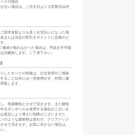
天ペイの場合
定がない場合は、ご注文日より３営業日以内
をご請求金額よりも多くお支払いになった場
返金または当店の割引きポイントに交換のど
ます。
ご連絡が取れなかった場合は、手続き不可能
分は頂戴致します。ご了承下さい。
護
かりしたすべての情報は、注文管理やご連絡
関すること以外には一切使用せず、外部に漏
管理致します。
慮し、簡易梱包とさせて頂きます。また梱包
や中古ダンボールを使用する場合がございま
スは規定により厚さに制限がございますた
ョンのような緩衝材は使わず、クリアパック
とさせて頂きます。お気に召さない場合は、
さい。