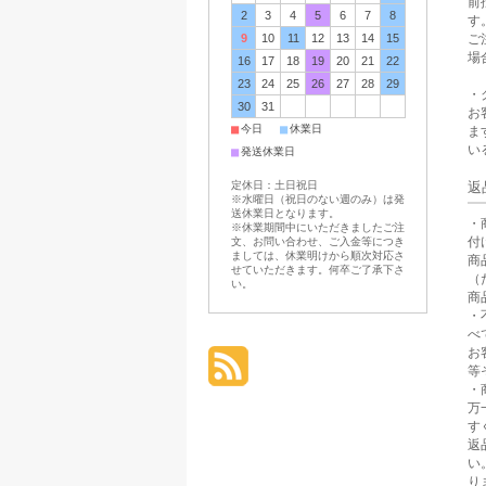
前
2
3
4
5
6
7
8
す
ご
9
10
11
12
13
14
15
場
16
17
18
19
20
21
22
23
24
25
26
27
28
29
・
30
31
お
■
■
今日
休業日
ま
い
■
発送休業日
返
定休日：土日祝日
※水曜日（祝日のない週のみ）は発
送休業日となります。
・
※休業期間中にいただきましたご注
付
文、お問い合わせ、ご入金等につき
ましては、休業明けから順次対応さ
商
せていただきます。何卒ご了承下さ
（
い。
商
・
べ
お
等
・
万
す
返
い
り