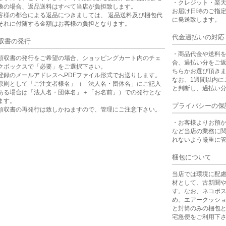
・クレジット・楽
換の場合、返品送料はすべて当店が負担致します。
お届け日時のご指
客様の都合による返品につきましては、 返品送料及び梱包代
に発送致します。
それに付随する金額はお客様の負担となります。
代金過払いの対応
収書の発行
・商品代金や送料
領収書の発行をご希望の場合、ショッピングカート内のチェ
合、過払い分をご
クボックスで「必要」をご選択下さい。
ちらかお選び頂き
登録のメールアドレスへPDFファイル形式でお送りします。
なお、1週間以内に
原則として「ご注文者様名」（「法人名・団体名」にご記入
と判断し、過払い
ある場合は「法人名・団体名」＋「お名前」）での発行とな
ます。
プライバシーの保
領収書の再発行は致しかねますので、管理にご注意下さい。
・お客様よりお預
など当店の業務に
れないよう厳重に
梱包について
当店では環境に配
材として、古新聞
す。なお、ネコポ
め、エアークッシ
と封筒のみの梱包
宅急便をご利用下