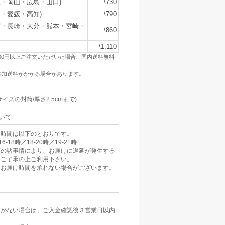
・岡山・広島・山口)
\730
・愛媛・高知)
\790
賀・長崎・大分・熊本・宮崎・
\860
\1,110
500円以上ご注文いただいた場合、国内送料無料
追加送料がかかる場合があります。
：
サイズの封筒/厚さ2.5cmまで)
いて
け時間は以下のとおりです。
6-18時／18-20時／19-21時
等の諸事情により、お届けに遅延が発生する
。ご了承の上ご利用下さい。
、お届け時間を承れない場合がございます。
定がない場合は、ご入金確認後３営業日以内
。