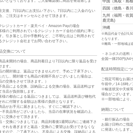
払いとなっております。ご入金確認後に商品を発送致しま
中国（鳥取・島根
。
四国（徳島・香川
注文後、7日以内にお支払い下さい。7日以内にご入金のない
九州（福岡・佐
合、ご注文はキャンセルとさせて頂きます。
鹿児島)
クレジットカード・楽天ペイ・Amazon Payの場合
沖縄
客様のご利用されているクレジットカード会社の規約に準じ
※商品代金で合計5,
す。引き落とし日や手数料など、ご不明な点はご利用されて
となります。
るクレジット会社までお問い合わせ下さい。
※離島・一部地域は
品交換について
・ネコポスの送料
全国一律250円(A4
商品未開封の場合、商品到着日より7日以内に限り返品を受け
けます。
配送時間指定につ
品の開封後は、返品はできませんので、予めご了承下さい。
ただし、開封後でも商品の初期不良がございました場合は、
ご指定可能なお届
品の交換をさせて頂きます。）
午前中／14-16時／1
不良品による交換、誤納品による交換の場合、返品送料はす
※輸送状況や天候
て当店が負担致します。
場合がございます
客様の都合による返品につきましては、 返品送料及び梱包代
※一部地域により
それに付随する金額はお客様の負担となります。
商品がお手元に届きましたら、すぐにご確認下さい。
納期について
一不良品等がございましたら、当店の在庫状況を確認の上、
ぐに交換させて頂きます。
・銀行振込の場合
品・交換につきましては、商品到着後1週間以内にご連絡下さ
お届け日時のご指
。それを過ぎますと返品・交換のご要望はお受けできなくな
に発送いたします
ますので、ご了承下さい。 不良品による交換、誤納品による