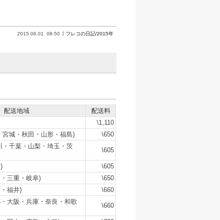
2015.06.01
08:50
フレコの日記/2015年
配送地域
配送料
\1,110
・宮城・秋田・山形・福島)
\650
川・千葉・山梨・埼玉・茨
\605
)
\605
・三重・岐阜)
\650
・福井)
\660
都・大阪・兵庫・奈良・和歌
\660