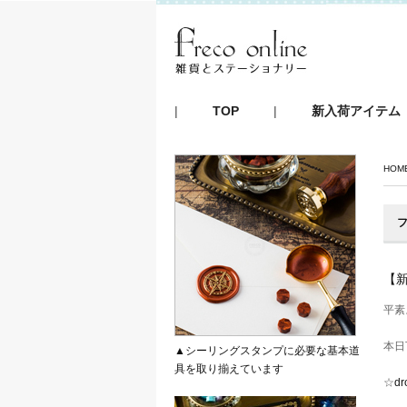
|
TOP
|
新入荷アイテム
HOM
フ
【新
平素
本日
▲シーリングスタンプに必要な基本道
具を取り揃えています
☆
dr