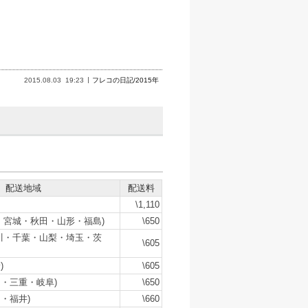
2015.08.03
19:23
フレコの日記/2015年
配送地域
配送料
\1,110
・宮城・秋田・山形・福島)
\650
川・千葉・山梨・埼玉・茨
\605
)
\605
・三重・岐阜)
\650
・福井)
\660