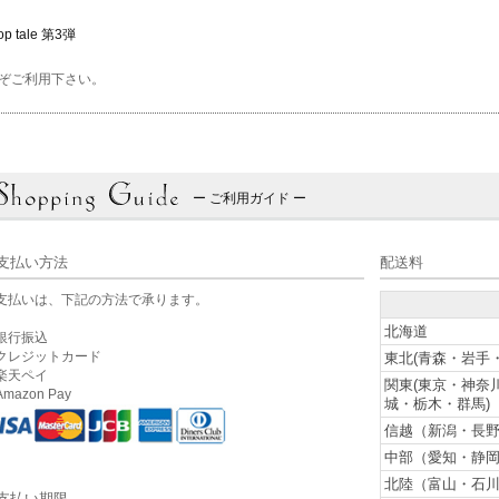
op tale 第3弾
ぞご利用下さい。
ー ご利用ガイド ー
支払い方法
配送料
支払いは、下記の方法で承ります。
北海道
銀行振込
クレジットカード
東北(青森・岩手
楽天ペイ
関東(東京・神奈
mazon Pay
城・栃木・群馬)
信越（新潟・長野
中部（愛知・静岡
北陸（富山・石川
支払い期限