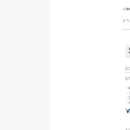
☆
dr
どう
お
お
・
・
・
・A
お