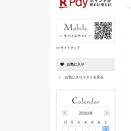
>> サイトマップ
お気に入り
お気に入りリストを見る
2026/08
日
月
火
水
木
金
土
1