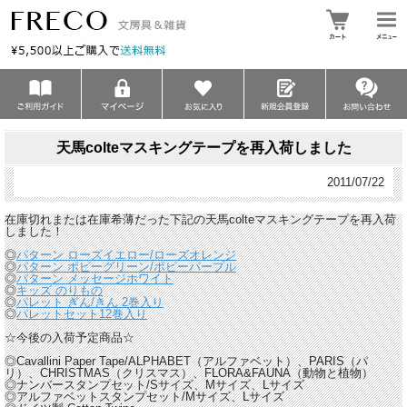
天馬colteマスキングテープを再入荷しました
2011/07/22
在庫切れまたは在庫希薄だった下記の天馬colteマスキングテープを再入荷
しました！
◎
パターン ローズイエロー/ローズオレンジ
◎
パターン ポピーグリーン/ポピーパープル
◎
パターン メッセージホワイト
◎
キッズ のりもの
◎
パレット ぎん/きん 2巻入り
◎
パレットセット12巻入り
☆今後の入荷予定商品☆
◎Cavallini Paper Tape/ALPHABET（アルファベット）、PARIS（パ
リ）、CHRISTMAS（クリスマス）、FLORA&FAUNA（動物と植物）
◎ナンバースタンプセット/Sサイズ、Mサイズ、Lサイズ
◎アルファベットスタンプセット/Mサイズ、Lサイズ