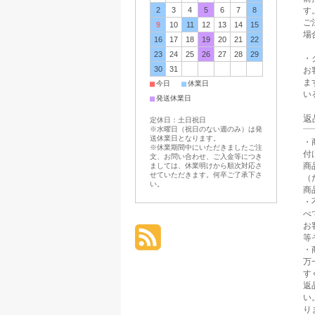
す
2
3
4
5
6
7
8
ご
9
10
11
12
13
14
15
場
16
17
18
19
20
21
22
23
24
25
26
27
28
29
・
30
31
お
ま
■
■
今日
休業日
い
■
発送休業日
返
定休日：土日祝日
※水曜日（祝日のない週のみ）は発
送休業日となります。
・
※休業期間中にいただきましたご注
付
文、お問い合わせ、ご入金等につき
商
ましては、休業明けから順次対応さ
せていただきます。何卒ご了承下さ
（
い。
商
・
べ
お
等
・
万
す
返
い
り