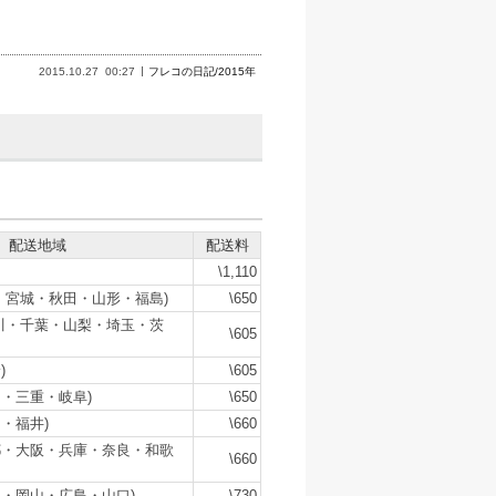
2015.10.27
00:27
フレコの日記/2015年
配送地域
配送料
\1,110
・宮城・秋田・山形・福島)
\650
川・千葉・山梨・埼玉・茨
\605
)
\605
・三重・岐阜)
\650
・福井)
\660
都・大阪・兵庫・奈良・和歌
\660
・岡山・広島・山口)
\730