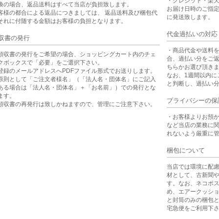
・クレジット・楽
換の場合、返品送料はすべて当店が負担致します。
お届け日時のご指
客様の都合による返品につきましては、 返品送料及び梱包代
に発送致します。
それに付随する金額はお客様の負担となります。
代金過払いの対応
収書の発行
・商品代金や送料
領収書の発行をご希望の場合、ショッピングカート内のチェ
合、過払い分をご
クボックスで「必要」をご選択下さい。
ちらかお選び頂き
登録のメールアドレスへPDFファイル形式でお送りします。
なお、1週間以内に
原則として「ご注文者様名」（「法人名・団体名」にご記入
と判断し、過払い
ある場合は「法人名・団体名」＋「お名前」）での発行とな
ます。
プライバシーの保
領収書の再発行は致しかねますので、管理にご注意下さい。
・お客様よりお預
など当店の業務に
れないよう厳重に
梱包について
当店では環境に配
材として、古新聞
す。なお、ネコポ
め、エアークッシ
と封筒のみの梱包
宅急便をご利用下