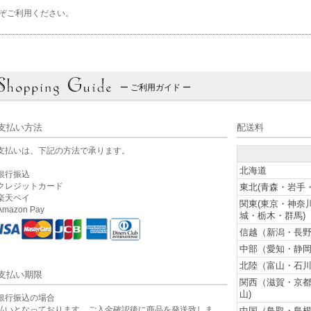
ぞご利用ください。
ー ご利用ガイド ー
支払い方法
配送料
支払いは、下記の方法で承ります。
北海道
銀行振込
クレジットカード
東北(青森・岩手
楽天ペイ
関東(東京・神奈
mazon Pay
城・栃木・群馬)
信越（新潟・長野
中部（愛知・静岡
北陸（富山・石川
支払い期限
関西（滋賀・京
山)
銀行振込の場合
払いとなっております。ご入金確認後に商品を発送致しま
中国（鳥取・島根