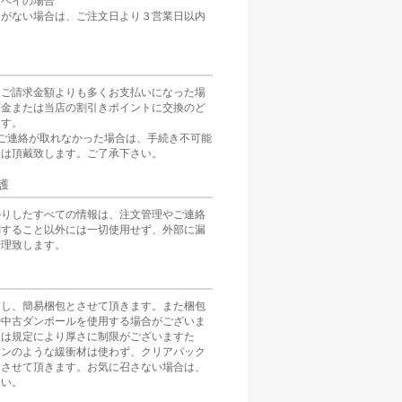
天ペイの場合
定がない場合は、ご注文日より３営業日以内
をご請求金額よりも多くお支払いになった場
返金または当店の割引きポイントに交換のど
ます。
ご連絡が取れなかった場合は、手続き不可能
分は頂戴致します。ご了承下さい。
護
かりしたすべての情報は、注文管理やご連絡
関すること以外には一切使用せず、外部に漏
管理致します。
慮し、簡易梱包とさせて頂きます。また梱包
や中古ダンボールを使用する場合がございま
スは規定により厚さに制限がございますた
ョンのような緩衝材は使わず、クリアパック
とさせて頂きます。お気に召さない場合は、
さい。