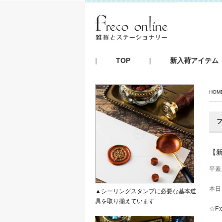
|
TOP
|
新入荷アイテム
HOM
フ
【新
平素
本日
▲シーリングスタンプに必要な基本道
具を取り揃えています
☆
F