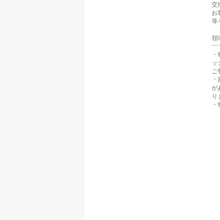
交
お
等
領
・
ッ
ご
・
が
り
・