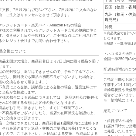
。
四国（徳島・香川
注文後、7日以内にお支払い下さい。7日以内にご入金のない
九州（福岡・佐
合、ご注文はキャンセルとさせて頂きます。
鹿児島)
クレジットカード・楽天ペイ・Amazon Payの場合
沖縄
客様のご利用されているクレジットカード会社の規約に準じ
※商品代金で合計5,
す。引き落とし日や手数料など、ご不明な点はご利用されて
となります。
るクレジット会社までお問い合わせ下さい。
※離島・一部地域は
品交換について
・ネコポスの送料
全国一律250円(A4
商品未開封の場合、商品到着日より7日以内に限り返品を受け
けます。
配送時間指定につ
品の開封後は、返品はできませんので、予めご了承下さい。
ただし、開封後でも商品の初期不良がございました場合は、
ご指定可能なお届
品の交換をさせて頂きます。）
午前中／14-16時／1
不良品による交換、誤納品による交換の場合、返品送料はす
※輸送状況や天候
て当店が負担致します。
場合がございます
客様の都合による返品につきましては、 返品送料及び梱包代
※一部地域により
それに付随する金額はお客様の負担となります。
商品がお手元に届きましたら、すぐにご確認下さい。
納期について
一不良品等がございましたら、当店の在庫状況を確認の上、
ぐに交換させて頂きます。
・銀行振込の場合
品・交換につきましては、商品到着後1週間以内にご連絡下さ
お届け日時のご指
。それを過ぎますと返品・交換のご要望はお受けできなくな
に発送いたします
ますので、ご了承下さい。 不良品による交換、誤納品による