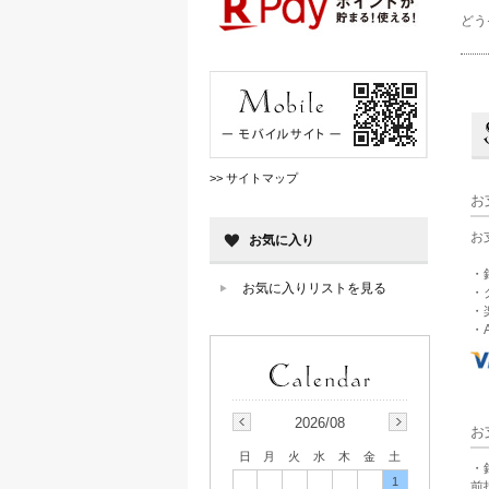
どう
>> サイトマップ
お
お
お気に入り
・
お気に入りリストを見る
・
・
・A
2026/08
お
日
月
火
水
木
金
土
・
1
前