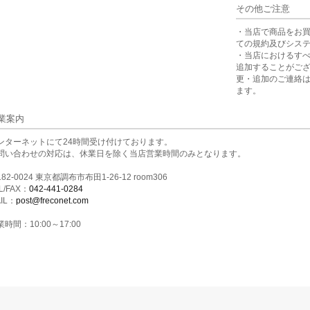
その他ご注意
・当店で商品をお
ての規約及びシス
・当店におけるす
追加することがご
更・追加のご連絡
ます。
業案内
ンターネットにて24時間受け付けております。
問い合わせの対応は、休業日を除く当店営業時間のみとなります。
82-0024 東京都調布市布田1-26-12 room306
L/FAX：
042-441-0284
IL：
post@freconet.com
時間：10:00～17:00