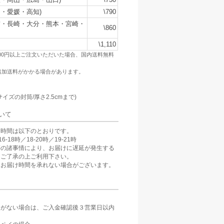
・愛媛・高知)
\790
賀・長崎・大分・熊本・宮崎・
\860
\1,110
500円以上ご注文いただいた場合、国内送料無料
追加送料がかかる場合があります。
：
サイズの封筒/厚さ2.5cmまで)
いて
け時間は以下のとおりです。
6-18時／18-20時／19-21時
等の諸事情により、お届けに遅延が発生する
。ご了承の上ご利用下さい。
、お届け時間を承れない場合がございます。
定がない場合は、ご入金確認後３営業日以内
。