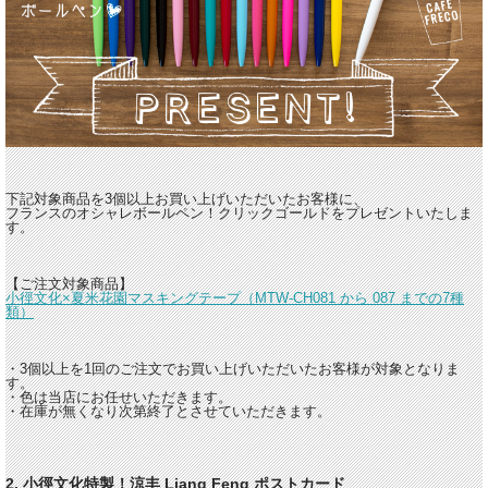
下記対象商品を3個以上お買い上げいただいたお客様に、
フランスのオシャレボールペン！クリックゴールドをプレゼントいたしま
す。
【ご注文対象商品】
小徑文化×夏米花園マスキングテープ（MTW-CH081 から 087 までの7種
類）
・3個以上を1回のご注文でお買い上げいただいたお客様が対象となりま
す。
・色は当店にお任せいただきます。
・在庫が無くなり次第終了とさせていただきます。
2. 小徑文化特製！涼丰 Liang Feng ポストカード