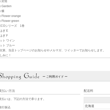
ex 封筒
x Garden
x 蝶
x Flower orange
x Flower green
ECOシリーズ 1巻
はぎ E
はぎ F
ット ワイン
ット ブルー
次第、当店トップページのお知らせやメルマガ、ツイッターでお知らせします。
しみに！
ー ご利用ガイド ー
支払い方法
配送料
支払いは、下記の方法で承ります。
北海道
銀行振込