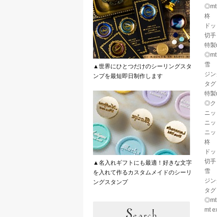
◎m
柊
ドッ
切手
特製
◎m
雪
▲世界にひとつだけのシーリングスタ
ジン
ンプを最短即日制作します
タグ
特製
◎ク
ニッ
ニッ
ニッ
柊
ドッ
切手
▲名入れギフトにも最適！好きな文字
雪
を入れて作るカスタムメイドのシーリ
ジン
ングスタンプ
タグ
◎mt
mt 