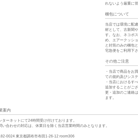
れないよう厳重に
梱包について
当店では環境に配
材として、古新聞
す。なお、ネコポ
め、エアークッシ
と封筒のみの梱包
宅急便をご利用下
その他ご注意
・当店で商品をお
ての規約及びシス
・当店におけるす
追加することがご
更・追加のご連絡
ます。
業案内
ンターネットにて24時間受け付けております。
問い合わせの対応は、休業日を除く当店営業時間のみとなります。
82-0024 東京都調布市布田1-26-12 room306