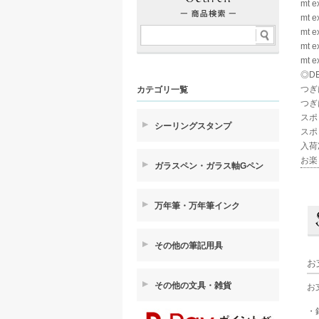
mt 
mt e
mt e
mt e
mt e
◎D
つぎ
カテゴリ一覧
つぎ
スポ
シーリングスタンプ
スポ
入荷
お楽
ガラスペン・ガラス軸Gペン
万年筆・万年筆インク
その他の筆記用具
お
その他の文具・雑貨
お
・