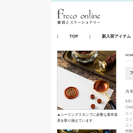
|
TOP
|
新入荷アイテム
HOM
フ
カモ
9月
◎m
ニッ
▲シーリングスタンプに必要な基本道
ニッ
具を取り揃えています
ニッ
特製