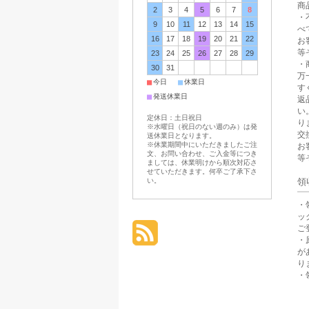
商
2
3
4
5
6
7
8
・
9
10
11
12
13
14
15
べ
16
17
18
19
20
21
22
お
等
23
24
25
26
27
28
29
・
30
31
万
■
■
今日
休業日
す
■
発送休業日
返
い
定休日：土日祝日
り
※水曜日（祝日のない週のみ）は発
交
送休業日となります。
※休業期間中にいただきましたご注
お
文、お問い合わせ、ご入金等につき
等
ましては、休業明けから順次対応さ
せていただきます。何卒ご了承下さ
領
い。
・
ッ
ご
・
が
り
・