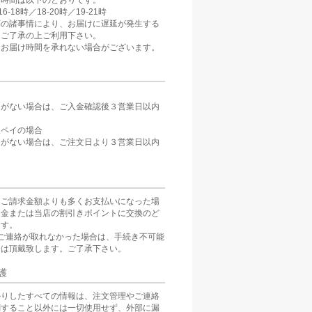
け時間は以下のとおりです。
6-18時／18-20時／19-21時
等の諸事情により、お届けに遅延が発生する
。ご了承の上ご利用下さい。
、お届け時間を承れない場合がございます。
定がない場合は、ご入金確認後３営業日以内
。
天ペイの場合
定がない場合は、ご注文日より３営業日以内
をご請求金額よりも多くお支払いになった場
返金または当店の割引きポイントに交換のど
ます。
ご連絡が取れなかった場合は、手続き不可能
分は頂戴致します。ご了承下さい。
護
かりしたすべての情報は、注文管理やご連絡
関すること以外には一切使用せず、外部に漏