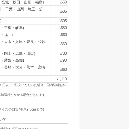
・宮城・秋田・山形・福島)
\650
川・千葉・山梨・埼玉・茨
\605
)
\605
・三重・岐阜)
\650
・福井)
\660
都・大阪・兵庫・奈良・和歌
\660
・岡山・広島・山口)
\730
・愛媛・高知)
\790
賀・長崎・大分・熊本・宮崎・
\860
\1,110
500円以上ご注文いただいた場合、国内送料無料
追加送料がかかる場合があります。
：
サイズの封筒/厚さ2.5cmまで)
いて