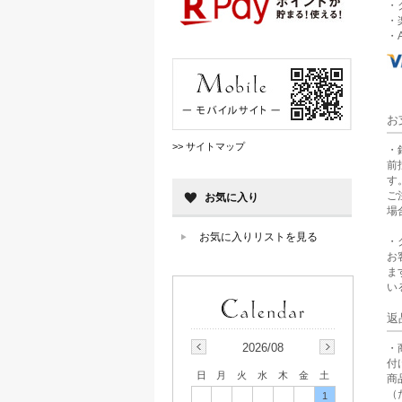
・
・
・A
お
>> サイトマップ
・
前
す
ご
お気に入り
場
お気に入りリストを見る
・
お
ま
い
返
2026/08
・
付
日
月
火
水
木
金
土
商
（
1