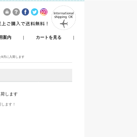
用案内
|
カートを見る
|
を9月に入荷します
入荷します
荷します！