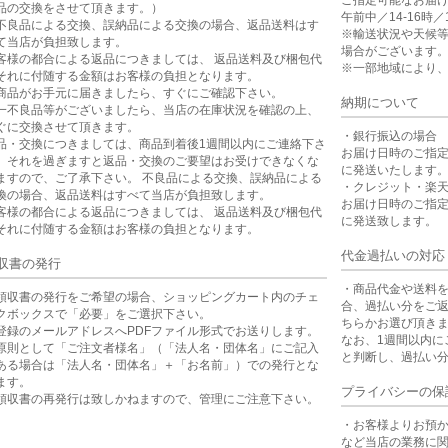
ご指定可能なお届
品の交換をさせて頂きます。）
午前中／14-16時／1
不良品による交換、誤納品による交換の場合、返品送料はす
※輸送状況や天候
て当店が負担致します。
場合がございます
客様の都合による返品につきましては、 返品送料及び梱包代
※一部地域により
それに付随する金額はお客様の負担となります。
商品がお手元に届きましたら、すぐにご確認下さい。
納期について
一不良品等がございましたら、当店の在庫状況を確認の上、
ぐに交換させて頂きます。
・銀行振込の場合
品・交換につきましては、商品到着後1週間以内にご連絡下さ
お届け日時のご指
。それを過ぎますと返品・交換のご要望はお受けできなくな
に発送いたします
ますので、ご了承下さい。 不良品による交換、誤納品による
・クレジット・楽
換の場合、返品送料はすべて当店が負担致します。
お届け日時のご指
客様の都合による返品につきましては、 返品送料及び梱包代
に発送致します。
それに付随する金額はお客様の負担となります。
代金過払いの対応
収書の発行
・商品代金や送料
領収書の発行をご希望の場合、ショッピングカート内のチェ
合、過払い分をご
クボックスで「必要」をご選択下さい。
ちらかお選び頂き
登録のメールアドレスへPDFファイル形式でお送りします。
なお、1週間以内に
原則として「ご注文者様名」（「法人名・団体名」にご記入
と判断し、過払い
ある場合は「法人名・団体名」＋「お名前」）での発行とな
ます。
プライバシーの保
領収書の再発行は致しかねますので、管理にご注意下さい。
・お客様よりお預
など当店の業務に