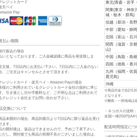
クレジットカード
東北(青森・岩手
楽天ペイ
関東(東京・神奈
mazon Pay
城・栃木・群馬)
信越（新潟・長野
中部（愛知・静岡
北陸（富山・石川
支払い期限
関西（滋賀・京
山)
銀行振込の場合
払いとなっております。ご入金確認後に商品を発送致しま
中国（鳥取・島根
。
四国（徳島・香川
注文後、7日以内にお支払い下さい。7日以内にご入金のない
九州（福岡・佐
合、ご注文はキャンセルとさせて頂きます。
鹿児島)
クレジットカード・楽天ペイ・Amazon Payの場合
沖縄
客様のご利用されているクレジットカード会社の規約に準じ
※商品代金で合計5,
す。引き落とし日や手数料など、ご不明な点はご利用されて
となります。
るクレジット会社までお問い合わせ下さい。
※離島・一部地域は
品交換について
・ネコポスの送料
全国一律250円(A4
商品未開封の場合、商品到着日より7日以内に限り返品を受け
けます。
配送時間指定につ
品の開封後は、返品はできませんので、予めご了承下さい。
ただし、開封後でも商品の初期不良がございました場合は、