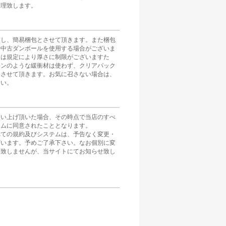
管理致します。
慮し、簡易梱包とさせて頂きます。また梱包
や中古ダンボールを使用する場合がございま
スは規定により厚さに制限がございますた
ョンのような緩衝材は使わず、クリアパック
とさせて頂きます。お気に召さない場合は、
さい。
買い上げ頂いた場合、その時点で当店のすべ
テムに同意されたこととなります。
べての規約及びシステムは、予告なく変更・
ざいます。予めご了承下さい。なお個別に変
は致しませんが、当サイトにてお知らせ致し