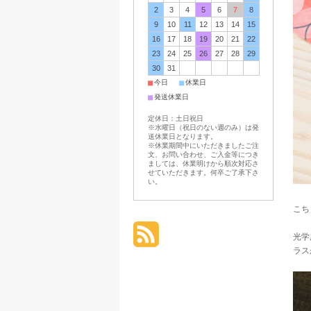
2
3
4
5
6
7
8
9
10
11
12
13
14
15
16
17
18
19
20
21
22
23
24
25
26
27
28
29
30
31
■
■
今日
休業日
■
発送休業日
定休日：土日祝日
※水曜日（祝日のない週のみ）は発
送休業日となります。
※休業期間中にいただきましたご注
文、お問い合わせ、ご入金等につき
ましては、休業明けから順次対応さ
せていただきます。何卒ご了承下さ
い。
こち
光学
ラス