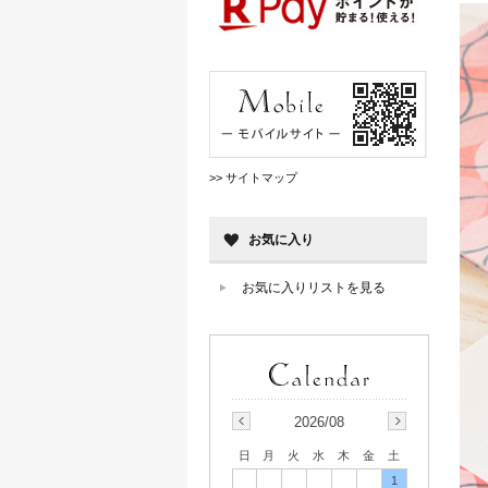
>> サイトマップ
お気に入り
お気に入りリストを見る
2026/08
日
月
火
水
木
金
土
1