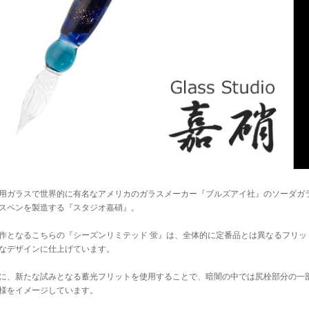
用ガラスで世界的に有名なアメリカのガラスメーカー『ブルズアイ社』のソーダガ
スペンを製造する『スタジオ嘉硝』。
作となるこちらの『シーズンリミテッド 蛍』は、全体的に定番品とは異なるフリッ
なデザインに仕上げています。
に、新たな試みとなる蓄光フリットを使用することで、暗闇の中では尻栓部分の一
様をイメージしています。