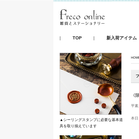
|
TOP
|
新入荷アイテム
HOM
フ
《
平素
本日
▲シーリングスタンプに必要な基本道
具を取り揃えています