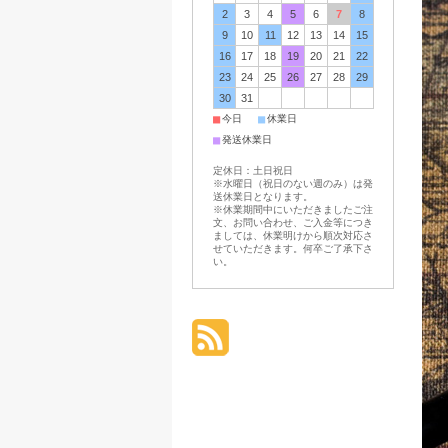
2
3
4
5
6
7
8
9
10
11
12
13
14
15
16
17
18
19
20
21
22
23
24
25
26
27
28
29
30
31
■
■
今日
休業日
■
発送休業日
定休日：土日祝日
※水曜日（祝日のない週のみ）は発
送休業日となります。
※休業期間中にいただきましたご注
文、お問い合わせ、ご入金等につき
ましては、休業明けから順次対応さ
せていただきます。何卒ご了承下さ
い。