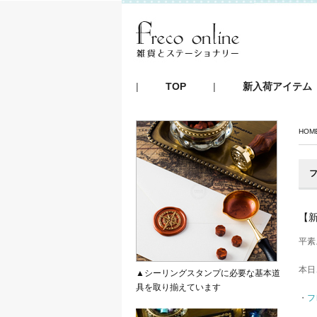
|
TOP
|
新入荷アイテム
HOM
フ
【
平素
本日
▲シーリングスタンプに必要な基本道
具を取り揃えています
・
フ