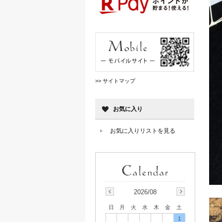
>> サイトマップ
お気に入り
お気に入りリストを見る
2026/08
日
月
火
水
木
金
土
1