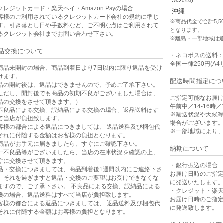
クレジットカード・楽天ペイ・Amazon Payの場合
沖縄
客様のご利用されているクレジットカード会社の規約に準じ
※商品代金で合計5,
す。引き落とし日や手数料など、ご不明な点はご利用されて
となります。
るクレジット会社までお問い合わせ下さい。
※離島・一部地域は
品交換について
・ネコポスの送料
全国一律250円(A4
商品未開封の場合、商品到着日より7日以内に限り返品を受け
けます。
配送時間指定につ
品の開封後は、返品はできませんので、予めご了承下さい。
ただし、開封後でも商品の初期不良がございました場合は、
ご指定可能なお届
品の交換をさせて頂きます。）
午前中／14-16時／1
不良品による交換、誤納品による交換の場合、返品送料はす
※輸送状況や天候
て当店が負担致します。
場合がございます
客様の都合による返品につきましては、 返品送料及び梱包代
※一部地域により
それに付随する金額はお客様の負担となります。
商品がお手元に届きましたら、すぐにご確認下さい。
納期について
一不良品等がございましたら、当店の在庫状況を確認の上、
ぐに交換させて頂きます。
・銀行振込の場合
品・交換につきましては、商品到着後1週間以内にご連絡下さ
お届け日時のご指
。それを過ぎますと返品・交換のご要望はお受けできなくな
に発送いたします
ますので、ご了承下さい。 不良品による交換、誤納品による
・クレジット・楽
換の場合、返品送料はすべて当店が負担致します。
お届け日時のご指
客様の都合による返品につきましては、 返品送料及び梱包代
に発送致します。
それに付随する金額はお客様の負担となります。