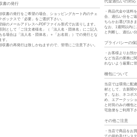
代金過払いの対応
収書の発行
・商品代金や送料
領収書の発行をご希望の場合、ショッピングカート内のチェ
合、過払い分をご
クボックスで「必要」をご選択下さい。
ちらかお選び頂き
登録のメールアドレスへPDFファイル形式でお送りします。
なお、1週間以内に
原則として「ご注文者様名」（「法人名・団体名」にご記入
と判断し、過払い
ある場合は「法人名・団体名」＋「お名前」）での発行とな
ます。
プライバシーの保
領収書の再発行は致しかねますので、管理にご注意下さい。
・お客様よりお預
など当店の業務に
れないよう厳重に
梱包について
当店では環境に配
材として、古新聞
す。なお、ネコポ
め、エアークッシ
と封筒のみの梱包
宅急便をご利用下
その他ご注意
・当店で商品をお
ての規約及びシス