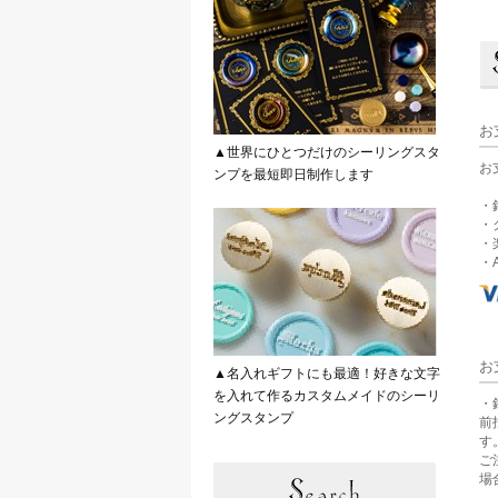
お
▲世界にひとつだけのシーリングスタ
お
ンプを最短即日制作します
・
・
・
・A
お
▲名入れギフトにも最適！好きな文字
を入れて作るカスタムメイドのシーリ
・
ングスタンプ
前
す
ご
場