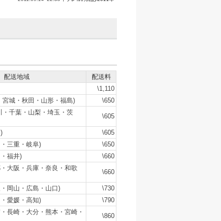
配送地域
配送料
\1,110
・宮城・秋田・山形・福島)
\650
川・千葉・山梨・埼玉・茨
\605
)
\605
・三重・岐阜)
\650
・福井)
\660
都・大阪・兵庫・奈良・和歌
\660
・岡山・広島・山口)
\730
・愛媛・高知)
\790
賀・長崎・大分・熊本・宮崎・
\860