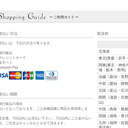
ー ご利用ガイド ー
支払い方法
配送料
支払いは、下記の方法で承ります。
北海道
銀行振込
クレジットカード
東北(青森・岩手
楽天ペイ
関東(東京・神奈
mazon Pay
城・栃木・群馬)
信越（新潟・長野
中部（愛知・静岡
北陸（富山・石川
支払い期限
関西（滋賀・京
山)
銀行振込の場合
払いとなっております。ご入金確認後に商品を発送致しま
中国（鳥取・島根
。
四国（徳島・香川
注文後、7日以内にお支払い下さい。7日以内にご入金のない
九州（福岡・佐
合、ご注文はキャンセルとさせて頂きます。
鹿児島)