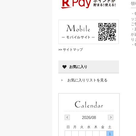
領
・
ッ
ご
・
が
り
・
>> サイトマップ
お気に入り
お気に入りリストを見る
2026/08
日
月
火
水
木
金
土
1