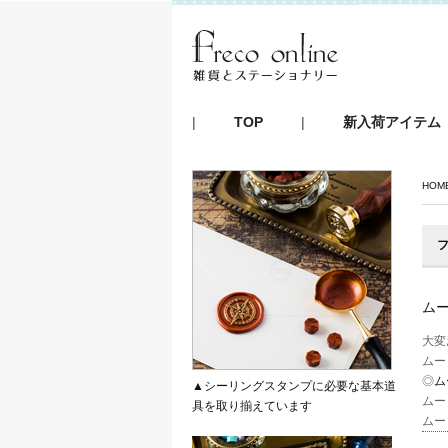
|
TOP
|
新入荷アイテム
HOM
フ
ム
大変
ムー
◎
ム
▲シーリングスタンプに必要な基本道
ムー
具を取り揃えています
ムー