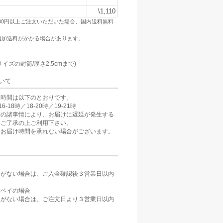
\1,110
500円以上ご注文いただいた場合、国内送料無料
追加送料がかかる場合があります。
：
サイズの封筒/厚さ2.5cmまで)
いて
け時間は以下のとおりです。
6-18時／18-20時／19-21時
等の諸事情により、お届けに遅延が発生する
。ご了承の上ご利用下さい。
、お届け時間を承れない場合がございます。
定がない場合は、ご入金確認後３営業日以内
。
天ペイの場合
定がない場合は、ご注文日より３営業日以内