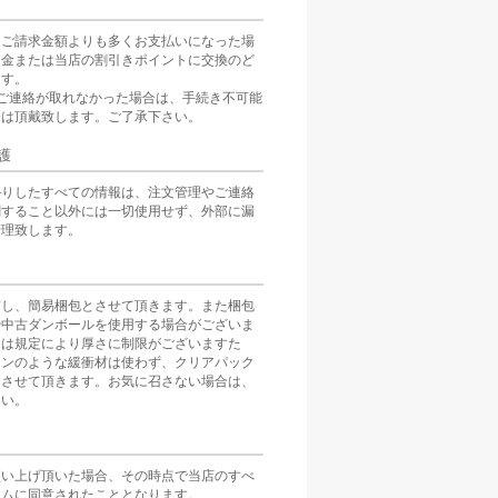
をご請求金額よりも多くお支払いになった場
返金または当店の割引きポイントに交換のど
ます。
ご連絡が取れなかった場合は、手続き不可能
分は頂戴致します。ご了承下さい。
護
かりしたすべての情報は、注文管理やご連絡
関すること以外には一切使用せず、外部に漏
管理致します。
慮し、簡易梱包とさせて頂きます。また梱包
や中古ダンボールを使用する場合がございま
スは規定により厚さに制限がございますた
ョンのような緩衝材は使わず、クリアパック
とさせて頂きます。お気に召さない場合は、
さい。
買い上げ頂いた場合、その時点で当店のすべ
テムに同意されたこととなります。