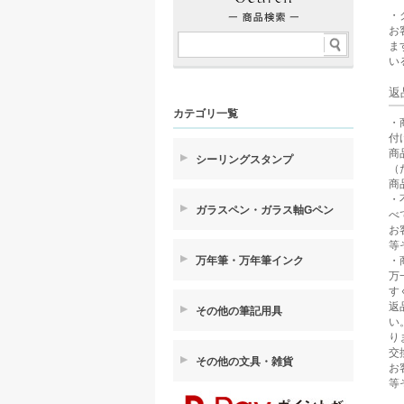
・
お
ま
い
返
カテゴリ一覧
・
付
商
シーリングスタンプ
（
商
・
ガラスペン・ガラス軸Gペン
べ
お
等
・
万年筆・万年筆インク
万
す
返
その他の筆記用具
い
り
交
その他の文具・雑貨
お
等