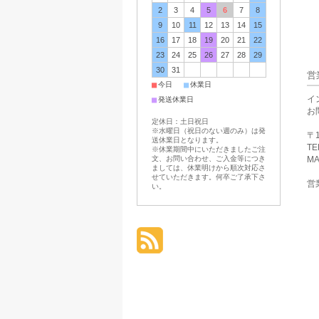
2
3
4
5
6
7
8
9
10
11
12
13
14
15
16
17
18
19
20
21
22
23
24
25
26
27
28
29
30
31
営
■
■
今日
休業日
イ
■
発送休業日
お
定休日：土日祝日
※水曜日（祝日のない週のみ）は発
〒1
送休業日となります。
TE
※休業期間中にいただきましたご注
文、お問い合わせ、ご入金等につき
MA
ましては、休業明けから順次対応さ
せていただきます。何卒ご了承下さ
営業
い。