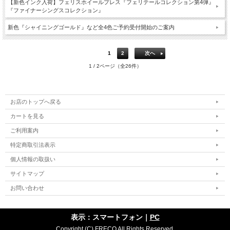
【新色インク入荷】フェリスホイールプレス『フェリテールコレクション第4弾』
『ファイナーシングスコレクション』
新色『シャイニングゴールド』など全4色ご予約受付開始のご案内
1
2
次へ
1 / 2ページ（全26件）
お店のトップへ戻る
カートを見る
ご利用案内
特定商取引法表示
個人情報の取扱い
サイトマップ
お問い合わせ
表示：スマートフォン｜
PC
Copyright (C) FRECO All Rights Reserved.