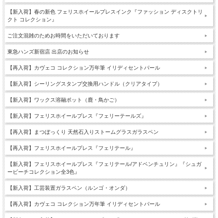
【新入荷】春の新色 フェリスホイールプレスインク『ファッション ディスクトリ
クト コレクション』
ご注文混雑のためお時間をいただいております
東急ハンズ新宿店 出店のお知らせ
【再入荷】カヴェコ コレクション万年筆 イリディセントパール
【新入荷】シーリングスタンプ交換用ハンドル（クリアタイプ）
【新入荷】ワックス溶融ポット（鹿・鳥かご）
【新入荷】フェリスホイールプレス『フェリーテールズ』
【再入荷】まつぼっくり 天然石入りストームグラスガラスペン
【再入荷】フェリスホイールプレス『フェリテール』
【新入荷】フェリスホイールプレス『フェリテール/アドベンチュリン』『シュガ
ービーチコレクション全3色』
【新入荷】工芸装置ガラスペン（ルンゴ・オンダ）
【再入荷】カヴェコ コレクション万年筆 イリディセントパール