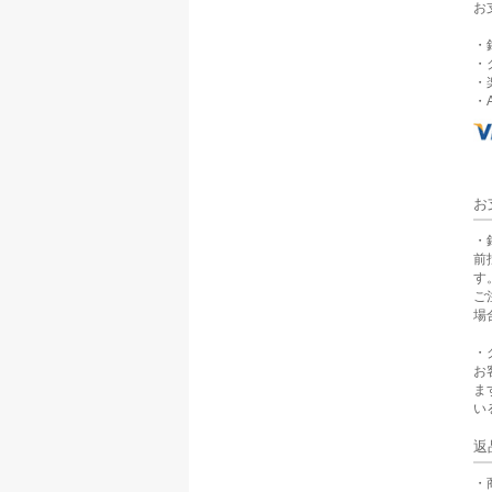
お
・
・
・
・A
お
・
前
す
ご
場
・
お
ま
い
返
・