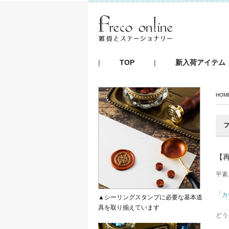
|
TOP
|
新入荷アイテム
HOM
フ
【
平素
「
カ
▲シーリングスタンプに必要な基本道
具を取り揃えています
どう