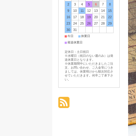
2
3
4
5
6
7
8
9
10
11
12
13
14
15
16
17
18
19
20
21
22
23
24
25
26
27
28
29
30
31
■
■
今日
休業日
■
発送休業日
定休日：土日祝日
※水曜日（祝日のない週のみ）は発
送休業日となります。
※休業期間中にいただきましたご注
文、お問い合わせ、ご入金等につき
ましては、休業明けから順次対応さ
せていただきます。何卒ご了承下さ
い。