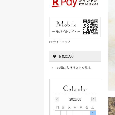
>> サイトマップ
お気に入り
お気に入りリストを見る
2026/08
日
月
火
水
木
金
土
1