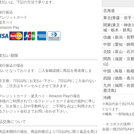
支払いは、下記の方法で承ります。
北海道
銀行振込
クレジットカード
東北(青森・岩手
楽天ペイ
関東(東京・神奈
mazon Pay
城・栃木・群馬)
信越（新潟・長野
中部（愛知・静岡
北陸（富山・石川
支払い期限
関西（滋賀・京
山)
銀行振込の場合
払いとなっております。ご入金確認後に商品を発送致しま
中国（鳥取・島根
。
四国（徳島・香川
注文後、7日以内にお支払い下さい。7日以内にご入金のない
九州（福岡・佐
合、ご注文はキャンセルとさせて頂きます。
鹿児島)
クレジットカード・楽天ペイ・Amazon Payの場合
沖縄
客様のご利用されているクレジットカード会社の規約に準じ
※商品代金で合計5,
す。引き落とし日や手数料など、ご不明な点はご利用されて
となります。
るクレジット会社までお問い合わせ下さい。
※離島・一部地域は
品交換について
・ネコポスの送料
全国一律250円(A4
商品未開封の場合、商品到着日より7日以内に限り返品を受け