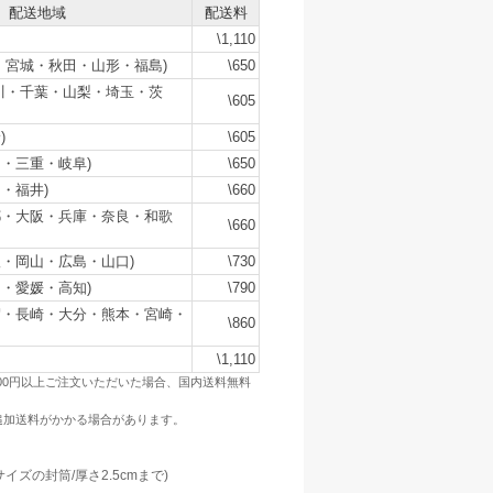
配送地域
配送料
\1,110
・宮城・秋田・山形・福島)
\650
川・千葉・山梨・埼玉・茨
\605
)
\605
・三重・岐阜)
\650
・福井)
\660
都・大阪・兵庫・奈良・和歌
\660
・岡山・広島・山口)
\730
・愛媛・高知)
\790
賀・長崎・大分・熊本・宮崎・
\860
\1,110
500円以上ご注文いただいた場合、国内送料無料
追加送料がかかる場合があります。
：
サイズの封筒/厚さ2.5cmまで)