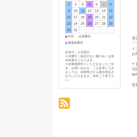
2
3
4
5
6
7
8
9
10
11
12
13
14
15
16
17
18
19
20
21
22
23
24
25
26
27
28
29
30
31
■
■
今日
休業日
営
■
発送休業日
イ
定休日：土日祝日
お
※水曜日（祝日のない週のみ）は発
送休業日となります。
〒1
※休業期間中にいただきましたご注
文、お問い合わせ、ご入金等につき
TE
ましては、休業明けから順次対応さ
MA
せていただきます。何卒ご了承下さ
い。
営業