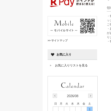
領
・
ッ
ご
・
が
り
>> サイトマップ
・
お気に入り
お気に入りリストを見る
2026/08
日
月
火
水
木
金
土
1