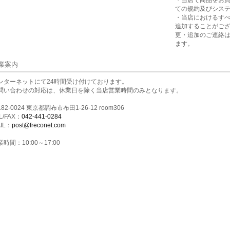
・当店で商品をお
ての規約及びシス
・当店におけるす
追加することがご
更・追加のご連絡
ます。
業案内
ンターネットにて24時間受け付けております。
問い合わせの対応は、休業日を除く当店営業時間のみとなります。
82-0024 東京都調布市布田1-26-12 room306
L/FAX：
042-441-0284
IL：
post@freconet.com
時間：10:00～17:00