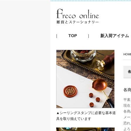
|
TOP
|
新入荷アイテム
HOM
各
平素
現在
各商
▲シーリングスタンプに必要な基本道
メー
具を取り揃えています
恐れ
よろ