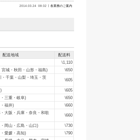
2014.03.24
08:32
各業務のご案内
配送地域
配送料
\1,110
・宮城・秋田・山形・福島)
\650
川・千葉・山梨・埼玉・茨
\605
)
\605
・三重・岐阜)
\650
・福井)
\660
都・大阪・兵庫・奈良・和歌
\660
・岡山・広島・山口)
\730
・愛媛・高知)
\790