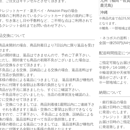
九州（福岡・佐
合、ご注文はキャンセルとさせて頂きます。
鹿児島)
クレジットカード・楽天ペイ・Amazon Payの場合
沖縄
客様のご利用されているクレジットカード会社の規約に準じ
※商品代金で合計5,
す。引き落とし日や手数料など、ご不明な点はご利用されて
となります。
るクレジット会社までお問い合わせ下さい。
※離島・一部地域は
品交換について
・ネコポスの送料
全国一律250円(A4
商品未開封の場合、商品到着日より7日以内に限り返品を受け
けます。
配送時間指定につ
品の開封後は、返品はできませんので、予めご了承下さい。
ただし、開封後でも商品の初期不良がございました場合は、
ご指定可能なお届
品の交換をさせて頂きます。）
午前中／14-16時／1
不良品による交換、誤納品による交換の場合、返品送料はす
※輸送状況や天候
て当店が負担致します。
場合がございます
客様の都合による返品につきましては、 返品送料及び梱包代
※一部地域により
それに付随する金額はお客様の負担となります。
商品がお手元に届きましたら、すぐにご確認下さい。
納期について
一不良品等がございましたら、当店の在庫状況を確認の上、
ぐに交換させて頂きます。
・銀行振込の場合
品・交換につきましては、商品到着後1週間以内にご連絡下さ
お届け日時のご指
。それを過ぎますと返品・交換のご要望はお受けできなくな
に発送いたします
ますので、ご了承下さい。 不良品による交換、誤納品による
・クレジット・楽
換の場合、返品送料はすべて当店が負担致します。
お届け日時のご指
客様の都合による返品につきましては、 返品送料及び梱包代
に発送致します。
それに付随する金額はお客様の負担となります。