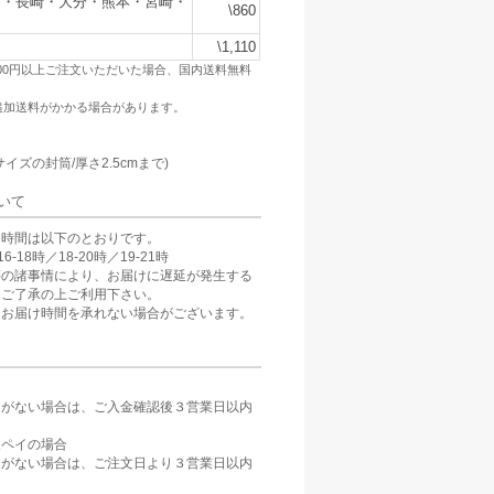
賀・長崎・大分・熊本・宮崎・
\860
\1,110
500円以上ご注文いただいた場合、国内送料無料
追加送料がかかる場合があります。
：
サイズの封筒/厚さ2.5cmまで)
いて
け時間は以下のとおりです。
6-18時／18-20時／19-21時
等の諸事情により、お届けに遅延が発生する
。ご了承の上ご利用下さい。
、お届け時間を承れない場合がございます。
定がない場合は、ご入金確認後３営業日以内
。
天ペイの場合
定がない場合は、ご注文日より３営業日以内