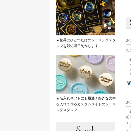
▲世界にひとつだけのシーリングスタ
お
ンプを最短即日制作します
お
・
・
・
・A
▲名入れギフトにも最適！好きな文字
お
を入れて作るカスタムメイドのシーリ
ングスタンプ
・
前
す
ご