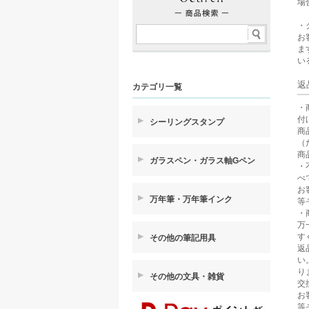
場
・
お
ま
い
返
カテゴリ一覧
・
付
シーリングスタンプ
商
（
商
ガラスペン・ガラス軸Gペン
・
べ
お
万年筆・万年筆インク
等
・
万
す
その他の筆記用具
返
い
り
その他の文具・雑貨
交
お
等