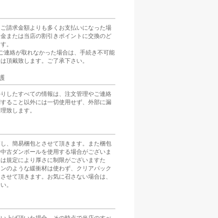
をご請求金額よりも多くお支払いになった場
返金または当店の割引きポイントに交換のど
ます。
ご連絡が取れなかった場合は、手続き不可能
分は頂戴致します。ご了承下さい。
護
かりしたすべての情報は、注文管理やご連絡
関すること以外には一切使用せず、外部に漏
管理致します。
慮し、簡易梱包とさせて頂きます。また梱包
や中古ダンボールを使用する場合がございま
スは規定により厚さに制限がございますた
ョンのような緩衝材は使わず、クリアパック
とさせて頂きます。お気に召さない場合は、
さい。