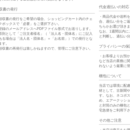
代金過払いの対応
収書の発行
・商品代金や送料
領収書の発行をご希望の場合、ショッピングカート内のチェ
合、過払い分をご
クボックスで「必要」をご選択下さい。
ちらかお選び頂き
登録のメールアドレスへPDFファイル形式でお送りします。
なお、1週間以内に
原則として「ご注文者様名」（「法人名・団体名」にご記入
と判断し、過払い
ある場合は「法人名・団体名」＋「お名前」）での発行とな
ます。
プライバシーの保
領収書の再発行は致しかねますので、管理にご注意下さい。
・お客様よりお預
など当店の業務に
れないよう厳重に
梱包について
当店では環境に配
材として、古新聞
す。なお、ネコポ
め、エアークッシ
と封筒のみの梱包
宅急便をご利用下
その他ご注意