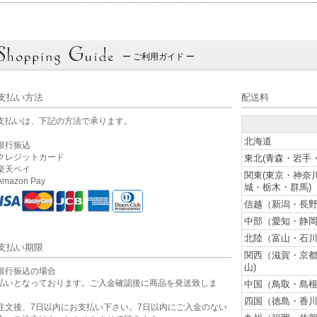
ー ご利用ガイド ー
支払い方法
配送料
支払いは、下記の方法で承ります。
北海道
銀行振込
クレジットカード
東北(青森・岩手
楽天ペイ
関東(東京・神奈
mazon Pay
城・栃木・群馬)
信越（新潟・長野
中部（愛知・静岡
北陸（富山・石川
支払い期限
関西（滋賀・京
山)
銀行振込の場合
払いとなっております。ご入金確認後に商品を発送致しま
中国（鳥取・島根
。
四国（徳島・香川
注文後、7日以内にお支払い下さい。7日以内にご入金のない