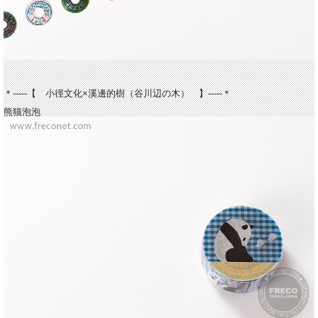
＊-----【 小徑文化×溪邊的樹（谷川辺の木） 】-----＊
熊猫泡泡