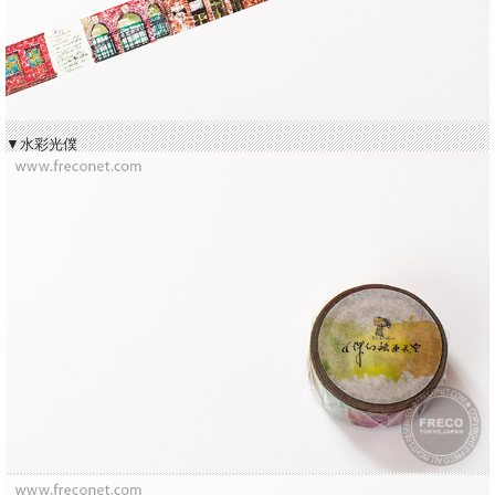
▼水彩光僕