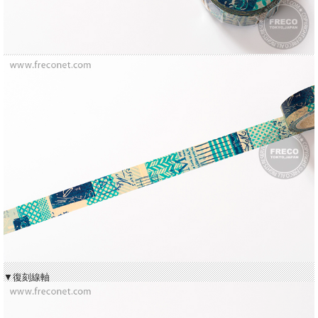
▼復刻線軸