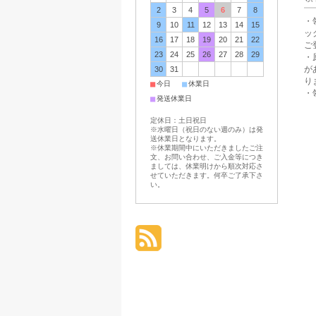
2
3
4
5
6
7
8
・
9
10
11
12
13
14
15
ッ
16
17
18
19
20
21
22
ご
23
24
25
26
27
28
29
・
が
30
31
り
■
■
今日
休業日
・
■
発送休業日
定休日：土日祝日
※水曜日（祝日のない週のみ）は発
送休業日となります。
※休業期間中にいただきましたご注
文、お問い合わせ、ご入金等につき
ましては、休業明けから順次対応さ
せていただきます。何卒ご了承下さ
い。