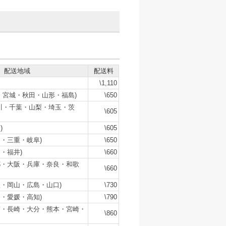
配送地域
配送料
\1,110
・宮城・秋田・山形・福島)
\650
川・千葉・山梨・埼玉・茨
\605
)
\605
・三重・岐阜)
\650
・福井)
\660
都・大阪・兵庫・奈良・和歌
\660
・岡山・広島・山口)
\730
・愛媛・高知)
\790
賀・長崎・大分・熊本・宮崎・
\860