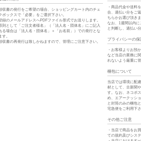
・商品代金や送料
領収書の発行をご希望の場合、ショッピングカート内のチェ
合、過払い分をご
クボックスで「必要」をご選択下さい。
ちらかお選び頂き
登録のメールアドレスへPDFファイル形式でお送りします。
なお、1週間以内に
原則として「ご注文者様名」（「法人名・団体名」にご記入
と判断し、過払い
ある場合は「法人名・団体名」＋「お名前」）での発行とな
ます。
プライバシーの保
領収書の再発行は致しかねますので、管理にご注意下さい。
・お客様よりお預
など当店の業務に
れないよう厳重に
梱包について
当店では環境に配
材として、古新聞
す。なお、ネコポ
め、エアークッシ
と封筒のみの梱包
宅急便をご利用下
その他ご注意
・当店で商品をお
ての規約及びシス
・当店におけるす