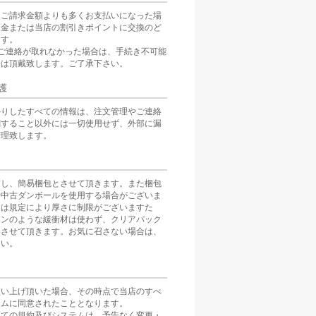
をご請求金額よりも多くお支払いになった場
返金または当店の割引きポイントに交換のど
ます。
ご連絡が取れなかった場合は、手続き不可能
分は頂戴致します。ご了承下さい。
護
かりしたすべての情報は、注文管理やご連絡
関すること以外には一切使用せず、外部に漏
管理致します。
慮し、簡易梱包とさせて頂きます。また梱包
や中古ダンボールを使用する場合がございま
スは規定により厚さに制限がございますた
ョンのような緩衝材は使わず、クリアパック
とさせて頂きます。お気に召さない場合は、
さい。
買い上げ頂いた場合、その時点で当店のすべ
テムに同意されたこととなります。
べての規約及びシステムは、予告なく変更・