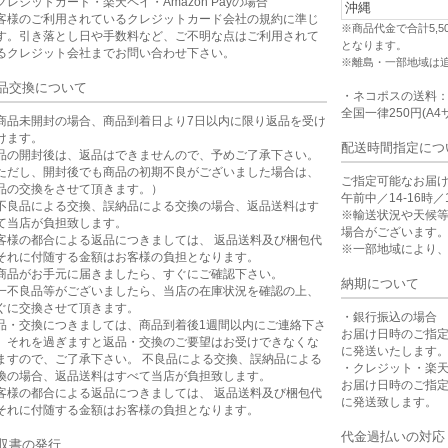
クレジットカード・楽天ペイ・Amazon Payの場合
沖縄
客様のご利用されているクレジットカード会社の規約に準じ
※商品代金で合計5,
す。引き落とし日や手数料など、ご不明な点はご利用されて
となります。
るクレジット会社までお問い合わせ下さい。
※離島・一部地域は
品交換について
・ネコポスの送料
全国一律250円(A4
商品未開封の場合、商品到着日より7日以内に限り返品を受け
けます。
配送時間指定につ
品の開封後は、返品はできませんので、予めご了承下さい。
ただし、開封後でも商品の初期不良がございました場合は、
ご指定可能なお届
品の交換をさせて頂きます。）
午前中／14-16時／1
不良品による交換、誤納品による交換の場合、返品送料はす
※輸送状況や天候
て当店が負担致します。
場合がございます
客様の都合による返品につきましては、 返品送料及び梱包代
※一部地域により
それに付随する金額はお客様の負担となります。
商品がお手元に届きましたら、すぐにご確認下さい。
納期について
一不良品等がございましたら、当店の在庫状況を確認の上、
ぐに交換させて頂きます。
・銀行振込の場合
品・交換につきましては、商品到着後1週間以内にご連絡下さ
お届け日時のご指
。それを過ぎますと返品・交換のご要望はお受けできなくな
に発送いたします
ますので、ご了承下さい。 不良品による交換、誤納品による
・クレジット・楽
換の場合、返品送料はすべて当店が負担致します。
お届け日時のご指
客様の都合による返品につきましては、 返品送料及び梱包代
に発送致します。
それに付随する金額はお客様の負担となります。
代金過払いの対応
収書の発行