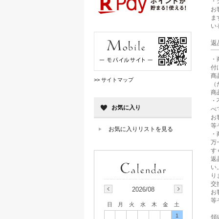
・
お
ま
い
返
・
付
商
>> サイトマップ
（
商
・
お気に入り
べ
お
等
お気に入りリストを見る
・
万
す
返
い
り
交
2026/08
お
等
日
月
火
水
木
金
土
1
領