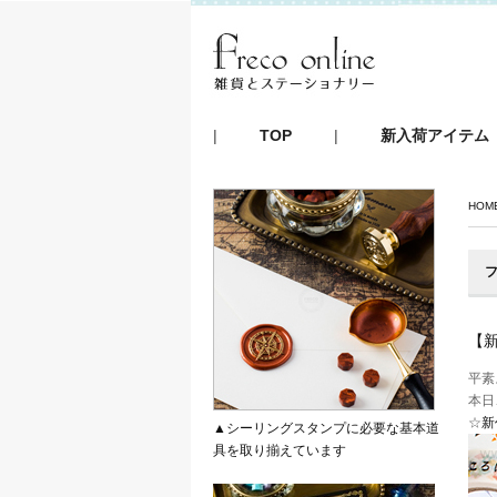
|
TOP
|
新入荷アイテム
HOM
フ
【
平素
本日
☆
新
▲シーリングスタンプに必要な基本道
具を取り揃えています