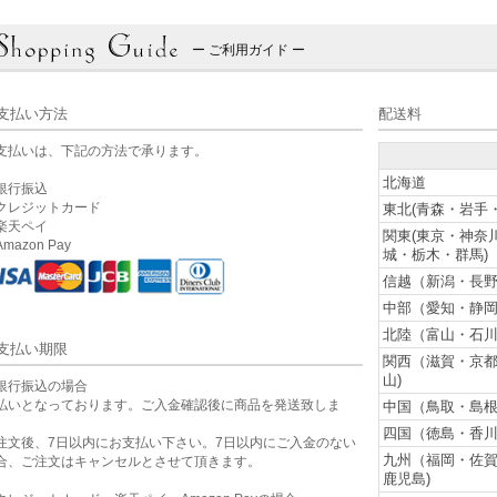
ー ご利用ガイド ー
支払い方法
配送料
支払いは、下記の方法で承ります。
北海道
銀行振込
クレジットカード
東北(青森・岩手
楽天ペイ
関東(東京・神奈
mazon Pay
城・栃木・群馬)
信越（新潟・長野
中部（愛知・静岡
北陸（富山・石川
支払い期限
関西（滋賀・京
山)
銀行振込の場合
払いとなっております。ご入金確認後に商品を発送致しま
中国（鳥取・島根
。
四国（徳島・香川
注文後、7日以内にお支払い下さい。7日以内にご入金のない
九州（福岡・佐
合、ご注文はキャンセルとさせて頂きます。
鹿児島)