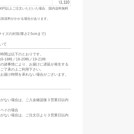
\1,110
500円以上ご注文いただいた場合、国内送料無料
追加送料がかかる場合があります。
：
サイズの封筒/厚さ2.5cmまで)
いて
け時間は以下のとおりです。
6-18時／18-20時／19-21時
等の諸事情により、お届けに遅延が発生する
。ご了承の上ご利用下さい。
、お届け時間を承れない場合がございます。
定がない場合は、ご入金確認後３営業日以内
。
天ペイの場合
定がない場合は、ご注文日より３営業日以内