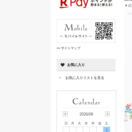
▼花
>> サイトマップ
お気に入り
お気に入りリストを見る
2026/08
日
月
火
水
木
金
土
1