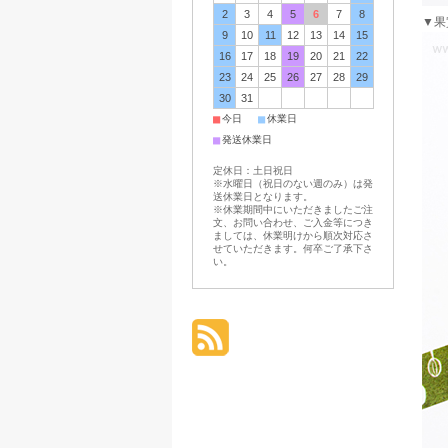
2
3
4
5
6
7
8
▼果
9
10
11
12
13
14
15
16
17
18
19
20
21
22
23
24
25
26
27
28
29
30
31
■
■
今日
休業日
■
発送休業日
定休日：土日祝日
※水曜日（祝日のない週のみ）は発
送休業日となります。
※休業期間中にいただきましたご注
文、お問い合わせ、ご入金等につき
ましては、休業明けから順次対応さ
せていただきます。何卒ご了承下さ
い。