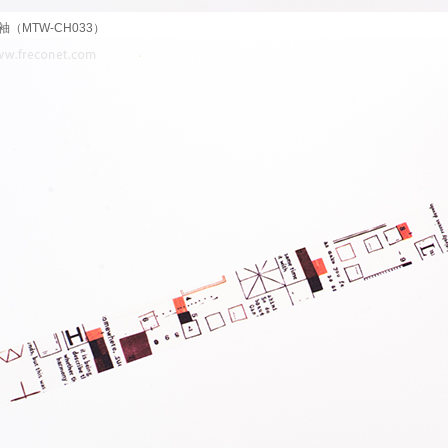
袖（MTW-CH033）