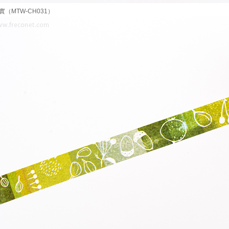
實（MTW-CH031）