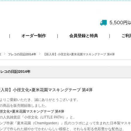
|
オーダー制作
|
会員登録と特典
|
ご利
E
フレコの日記/2014年
【新入荷】小徑文化×夏米花園マスキングテープ 第4弾
レコの日記/2014年
新入荷】小徑文化×夏米花園マスキングテープ 第4弾
よりご愛顧いただき、誠にありがとうございます。
の商品を販売開始致しました。
徑文化×夏米花園マスキングテープ 第4弾
の人気雑貨店『小徑文化（LITTLE PATH）』と、
ンプ作家『夏米花園（Chamilgarden）』氏のコラボによって生まれた日本製マス
ンプで作られた細やかでかわいらしい模様と、それらを彩る色彩豊かな配色は、