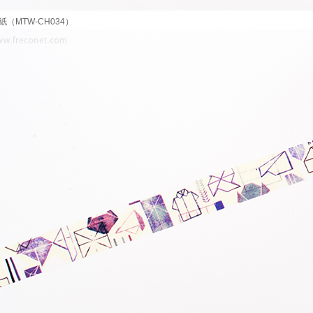
紙（MTW-CH034）