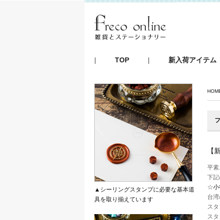
|
TOP
|
新入荷アイテム
HOM
フ
【
平素
下記
☆
小
▲シーリングスタンプに必要な基本道
台湾
具を取り揃えています
スタ
スタ