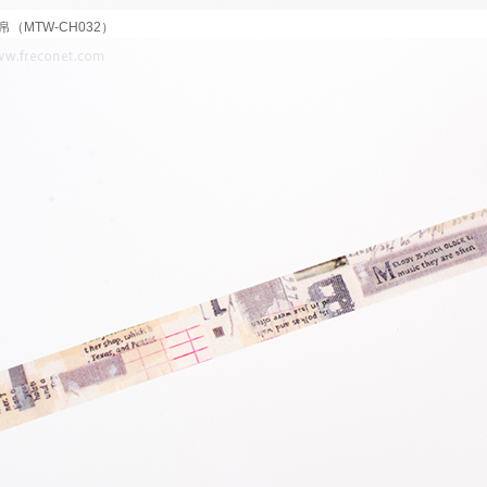
帛（MTW-CH032）