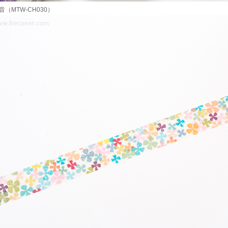
音（MTW-CH030）