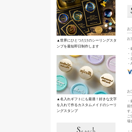
お
お
▲世界にひとつだけのシーリングスタ
ンプを最短即日制作します
・
・
・
・A
お
▲名入れギフトにも最適！好きな文字
・
を入れて作るカスタムメイドのシーリ
前
ングスタンプ
す
ご
場
・