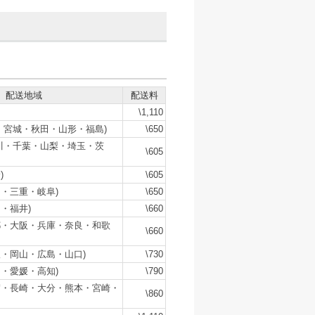
配送地域
配送料
\1,110
・宮城・秋田・山形・福島)
\650
川・千葉・山梨・埼玉・茨
\605
)
\605
・三重・岐阜)
\650
・福井)
\660
都・大阪・兵庫・奈良・和歌
\660
・岡山・広島・山口)
\730
・愛媛・高知)
\790
賀・長崎・大分・熊本・宮崎・
\860