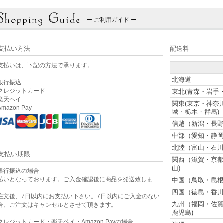
ー ご利用ガイド ー
支払い方法
配送料
支払いは、下記の方法で承ります。
北海道
銀行振込
クレジットカード
東北(青森・岩手
楽天ペイ
関東(東京・神奈
mazon Pay
城・栃木・群馬)
信越（新潟・長野
中部（愛知・静岡
北陸（富山・石川
支払い期限
関西（滋賀・京
山)
銀行振込の場合
払いとなっております。ご入金確認後に商品を発送致しま
中国（鳥取・島根
。
四国（徳島・香川
注文後、7日以内にお支払い下さい。7日以内にご入金のない
九州（福岡・佐
合、ご注文はキャンセルとさせて頂きます。
鹿児島)
クレジットカード・楽天ペイ・Amazon Payの場合