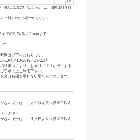
\1,110
500円以上ご注文いただいた場合、国内送料無料
追加送料がかかる場合があります。
：
サイズの封筒/厚さ2.5cmまで)
いて
け時間は以下のとおりです。
6-18時／18-20時／19-21時
等の諸事情により、お届けに遅延が発生する
。ご了承の上ご利用下さい。
、お届け時間を承れない場合がございます。
定がない場合は、ご入金確認後３営業日以内
。
天ペイの場合
定がない場合は、ご注文日より３営業日以内