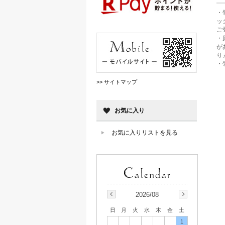
・
ッ
ご
・
が
り
・
>> サイトマップ
お気に入り
お気に入りリストを見る
2026/08
日
月
火
水
木
金
土
1