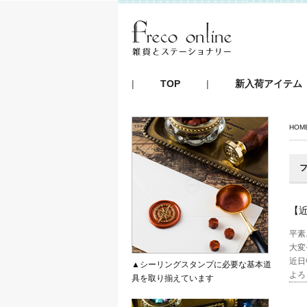
|
TOP
|
新入荷アイテム
HOM
フ
【
平素
大変
近日
▲シーリングスタンプに必要な基本道
よろ
具を取り揃えています