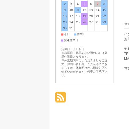
2
3
4
5
6
7
8
9
10
11
12
13
14
15
16
17
18
19
20
21
22
23
24
25
26
27
28
29
営
30
31
■
■
イ
今日
休業日
お
■
発送休業日
〒1
定休日：土日祝日
※水曜日（祝日のない週のみ）は発
TE
送休業日となります。
MA
※休業期間中にいただきましたご注
文、お問い合わせ、ご入金等につき
ましては、休業明けから順次対応さ
営業
せていただきます。何卒ご了承下さ
い。