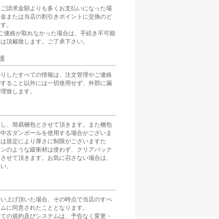
をご請求金額よりも多くお支払いになった場
返金または当店の割引きポイントに交換のど
ます。
ご連絡が取れなかった場合は、手続き不可能
分は頂戴致します。ご了承下さい。
護
かりしたすべての情報は、注文管理やご連絡
関すること以外には一切使用せず、外部に漏
管理致します。
慮し、簡易梱包とさせて頂きます。また梱包
や中古ダンボールを使用する場合がございま
スは規定により厚さに制限がございますた
ョンのような緩衝材は使わず、クリアパック
とさせて頂きます。お気に召さない場合は、
さい。
買い上げ頂いた場合、その時点で当店のすべ
テムに同意されたこととなります。
べての規約及びシステムは、予告なく変更・