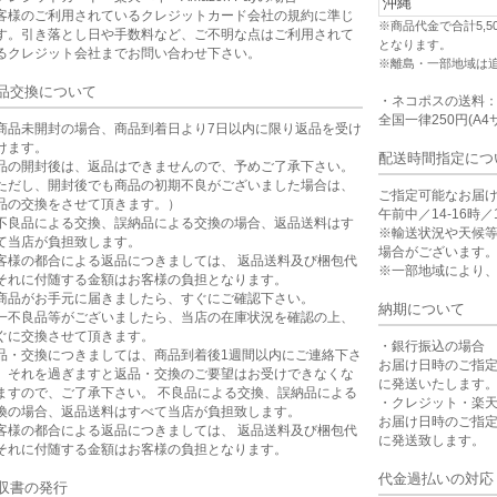
沖縄
客様のご利用されているクレジットカード会社の規約に準じ
※商品代金で合計5,
す。引き落とし日や手数料など、ご不明な点はご利用されて
となります。
るクレジット会社までお問い合わせ下さい。
※離島・一部地域は
品交換について
・ネコポスの送料
全国一律250円(A4
商品未開封の場合、商品到着日より7日以内に限り返品を受け
けます。
配送時間指定につ
品の開封後は、返品はできませんので、予めご了承下さい。
ただし、開封後でも商品の初期不良がございました場合は、
ご指定可能なお届
品の交換をさせて頂きます。）
午前中／14-16時／1
不良品による交換、誤納品による交換の場合、返品送料はす
※輸送状況や天候
て当店が負担致します。
場合がございます
客様の都合による返品につきましては、 返品送料及び梱包代
※一部地域により
それに付随する金額はお客様の負担となります。
商品がお手元に届きましたら、すぐにご確認下さい。
納期について
一不良品等がございましたら、当店の在庫状況を確認の上、
ぐに交換させて頂きます。
・銀行振込の場合
品・交換につきましては、商品到着後1週間以内にご連絡下さ
お届け日時のご指
。それを過ぎますと返品・交換のご要望はお受けできなくな
に発送いたします
ますので、ご了承下さい。 不良品による交換、誤納品による
・クレジット・楽
換の場合、返品送料はすべて当店が負担致します。
お届け日時のご指
客様の都合による返品につきましては、 返品送料及び梱包代
に発送致します。
それに付随する金額はお客様の負担となります。
代金過払いの対応
収書の発行