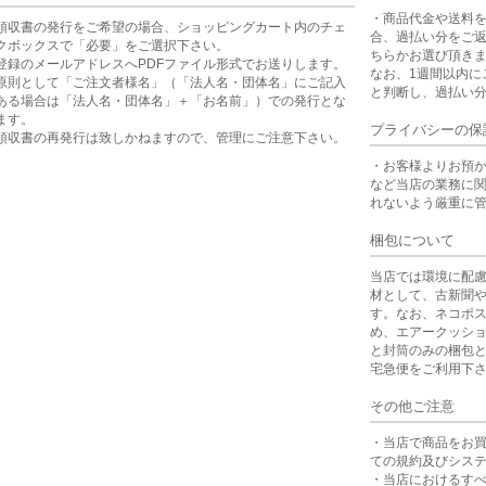
・商品代金や送料
領収書の発行をご希望の場合、ショッピングカート内のチェ
合、過払い分をご
クボックスで「必要」をご選択下さい。
ちらかお選び頂き
登録のメールアドレスへPDFファイル形式でお送りします。
なお、1週間以内に
原則として「ご注文者様名」（「法人名・団体名」にご記入
と判断し、過払い
ある場合は「法人名・団体名」＋「お名前」）での発行とな
ます。
プライバシーの保
領収書の再発行は致しかねますので、管理にご注意下さい。
・お客様よりお預
など当店の業務に
れないよう厳重に
梱包について
当店では環境に配
材として、古新聞
す。なお、ネコポ
め、エアークッシ
と封筒のみの梱包
宅急便をご利用下
その他ご注意
・当店で商品をお
ての規約及びシス
・当店におけるす