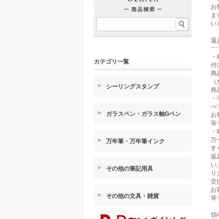
お
ま
い
返
・
カテゴリ一覧
付
商
（
シーリングスタンプ
商
・
べ
ガラスペン・ガラス軸Gペン
お
等
・
万
万年筆・万年筆インク
す
返
い
その他の筆記用具
り
交
お
その他の文具・雑貨
等
領