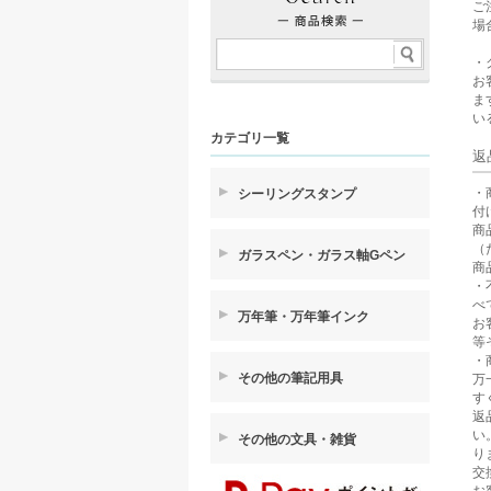
ご
場
・
お
ま
い
カテゴリ一覧
返
・
シーリングスタンプ
付
商
（
ガラスペン・ガラス軸Gペン
商
・
べ
万年筆・万年筆インク
お
等
・
その他の筆記用具
万
す
返
い
その他の文具・雑貨
り
交
お