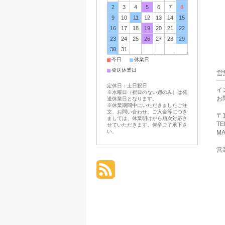
2
3
4
5
6
7
8
9
10
11
12
13
14
15
16
17
18
19
20
21
22
23
24
25
26
27
28
29
30
31
■
■
今日
休業日
■
発送休業日
営
定休日：土日祝日
イ
※水曜日（祝日のない週のみ）は発
お
送休業日となります。
※休業期間中にいただきましたご注
文、お問い合わせ、ご入金等につき
〒1
ましては、休業明けから順次対応さ
TE
せていただきます。何卒ご了承下さ
い。
MA
営業