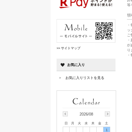
等
領
・
ッ
ご
・
が
>> サイトマップ
り
・
お気に入り
お気に入りリストを見る
2026/08
日
月
火
水
木
金
土
1