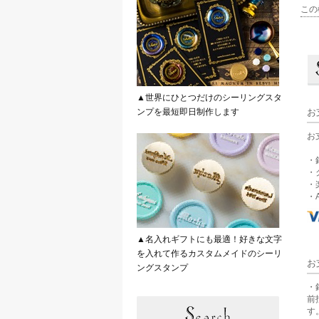
この
▲世界にひとつだけのシーリングスタ
ンプを最短即日制作します
お
お
・
・
・
・A
▲名入れギフトにも最適！好きな文字
を入れて作るカスタムメイドのシーリ
お
ングスタンプ
・
前
す