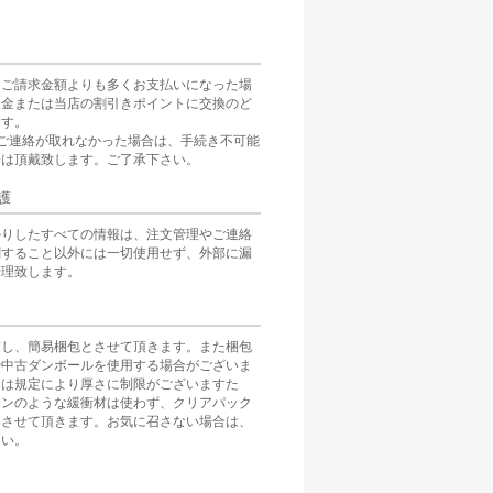
をご請求金額よりも多くお支払いになった場
返金または当店の割引きポイントに交換のど
ます。
ご連絡が取れなかった場合は、手続き不可能
分は頂戴致します。ご了承下さい。
護
かりしたすべての情報は、注文管理やご連絡
関すること以外には一切使用せず、外部に漏
管理致します。
慮し、簡易梱包とさせて頂きます。また梱包
や中古ダンボールを使用する場合がございま
スは規定により厚さに制限がございますた
ョンのような緩衝材は使わず、クリアパック
とさせて頂きます。お気に召さない場合は、
さい。