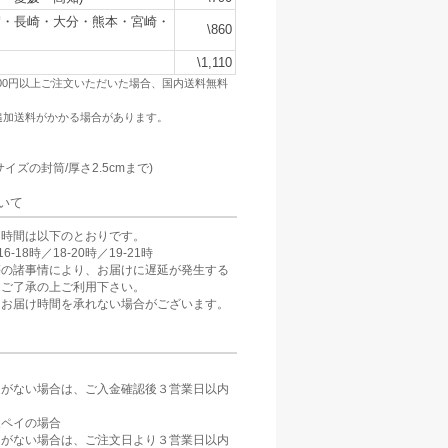
賀・長崎・大分・熊本・宮崎・
\860
\1,110
500円以上ご注文いただいた場合、国内送料無料
追加送料がかかる場合があります。
：
サイズの封筒/厚さ2.5cmまで)
いて
け時間は以下のとおりです。
6-18時／18-20時／19-21時
等の諸事情により、お届けに遅延が発生する
。ご了承の上ご利用下さい。
、お届け時間を承れない場合がございます。
定がない場合は、ご入金確認後３営業日以内
。
天ペイの場合
定がない場合は、ご注文日より３営業日以内