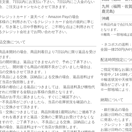
注文後、7日以内にお支払い下さい。7日以内にご入金のない
九州（福岡・佐
合、ご注文はキャンセルとさせて頂きます。
鹿児島)
クレジットカード・楽天ペイ・Amazon Payの場合
沖縄
客様のご利用されているクレジットカード会社の規約に準じ
※商品代金で合計5,
す。引き落とし日や手数料など、ご不明な点はご利用されて
となります。
るクレジット会社までお問い合わせ下さい。
※離島・一部地域は
品交換について
・ネコポスの送料
全国一律250円(A4
商品未開封の場合、商品到着日より7日以内に限り返品を受け
けます。
配送時間指定につ
品の開封後は、返品はできませんので、予めご了承下さい。
ただし、開封後でも商品の初期不良がございました場合は、
ご指定可能なお届
品の交換をさせて頂きます。）
午前中／14-16時／1
不良品による交換、誤納品による交換の場合、返品送料はす
※輸送状況や天候
て当店が負担致します。
場合がございます
客様の都合による返品につきましては、 返品送料及び梱包代
※一部地域により
それに付随する金額はお客様の負担となります。
商品がお手元に届きましたら、すぐにご確認下さい。
納期について
一不良品等がございましたら、当店の在庫状況を確認の上、
ぐに交換させて頂きます。
・銀行振込の場合
品・交換につきましては、商品到着後1週間以内にご連絡下さ
お届け日時のご指
。それを過ぎますと返品・交換のご要望はお受けできなくな
に発送いたします
ますので、ご了承下さい。 不良品による交換、誤納品による
・クレジット・楽
換の場合、返品送料はすべて当店が負担致します。
お届け日時のご指
客様の都合による返品につきましては、 返品送料及び梱包代