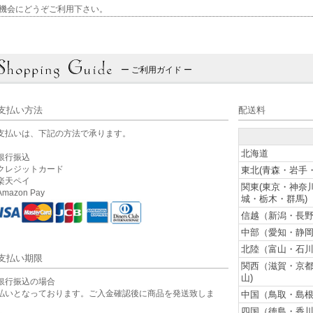
機会にどうぞご利用下さい。
ー ご利用ガイド ー
支払い方法
配送料
支払いは、下記の方法で承ります。
北海道
銀行振込
クレジットカード
東北(青森・岩手
楽天ペイ
関東(東京・神奈
mazon Pay
城・栃木・群馬)
信越（新潟・長野
中部（愛知・静岡
北陸（富山・石川
支払い期限
関西（滋賀・京
山)
銀行振込の場合
払いとなっております。ご入金確認後に商品を発送致しま
中国（鳥取・島根
。
四国（徳島・香川