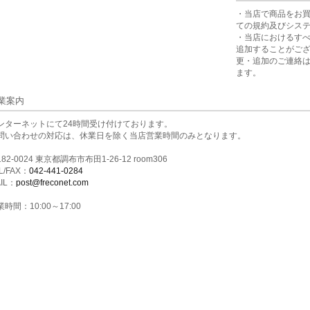
・当店で商品をお
ての規約及びシス
・当店におけるす
追加することがご
更・追加のご連絡
ます。
業案内
ンターネットにて24時間受け付けております。
問い合わせの対応は、休業日を除く当店営業時間のみとなります。
82-0024 東京都調布市布田1-26-12 room306
L/FAX：
042-441-0284
IL：
post@freconet.com
時間：10:00～17:00