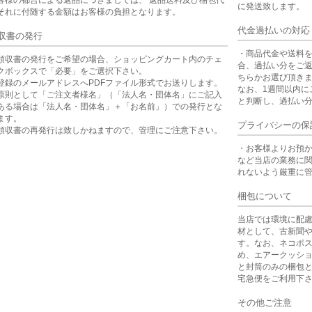
に発送致します。
それに付随する金額はお客様の負担となります。
代金過払いの対応
収書の発行
・商品代金や送料
領収書の発行をご希望の場合、ショッピングカート内のチェ
合、過払い分をご
クボックスで「必要」をご選択下さい。
ちらかお選び頂き
登録のメールアドレスへPDFファイル形式でお送りします。
なお、1週間以内に
原則として「ご注文者様名」（「法人名・団体名」にご記入
と判断し、過払い
ある場合は「法人名・団体名」＋「お名前」）での発行とな
ます。
プライバシーの保
領収書の再発行は致しかねますので、管理にご注意下さい。
・お客様よりお預
など当店の業務に
れないよう厳重に
梱包について
当店では環境に配
材として、古新聞
す。なお、ネコポ
め、エアークッシ
と封筒のみの梱包
宅急便をご利用下
その他ご注意