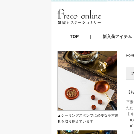
|
TOP
|
新入荷アイテム
HOM
フ
【
平素
ただ
【 キャ
▲シーリングスタンプに必要な基本道
■メ
具を取り揃えています
■1
（※