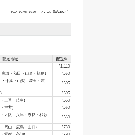
2014.10.08
19:56
フレコの日記/2014年
配送地域
配送料
\1,110
・宮城・秋田・山形・福島)
\650
川・千葉・山梨・埼玉・茨
\605
)
\605
・三重・岐阜)
\650
・福井)
\660
都・大阪・兵庫・奈良・和歌
\660
・岡山・広島・山口)
\730
・愛媛・高知)
\790