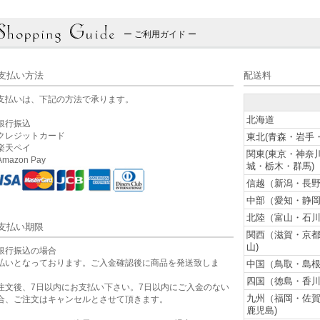
ー ご利用ガイド ー
支払い方法
配送料
支払いは、下記の方法で承ります。
北海道
銀行振込
クレジットカード
東北(青森・岩手
楽天ペイ
関東(東京・神奈
mazon Pay
城・栃木・群馬)
信越（新潟・長野
中部（愛知・静岡
北陸（富山・石川
支払い期限
関西（滋賀・京
山)
銀行振込の場合
払いとなっております。ご入金確認後に商品を発送致しま
中国（鳥取・島根
。
四国（徳島・香川
注文後、7日以内にお支払い下さい。7日以内にご入金のない
九州（福岡・佐
合、ご注文はキャンセルとさせて頂きます。
鹿児島)