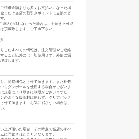
をご請求金額よりも多くお支払いになった場
返金または当店の割引きポイントに交換のど
ます。
ご連絡が取れなかった場合は、手続き不可能
分は頂戴致します。ご了承下さい。
護
かりしたすべての情報は、注文管理やご連絡
関すること以外には一切使用せず、外部に漏
管理致します。
慮し、簡易梱包とさせて頂きます。また梱包
や中古ダンボールを使用する場合がございま
スは規定により厚さに制限がございますた
ョンのような緩衝材は使わず、クリアパック
とさせて頂きます。お気に召さない場合は、
さい。
買い上げ頂いた場合、その時点で当店のすべ
テムに同意されたこととなります。