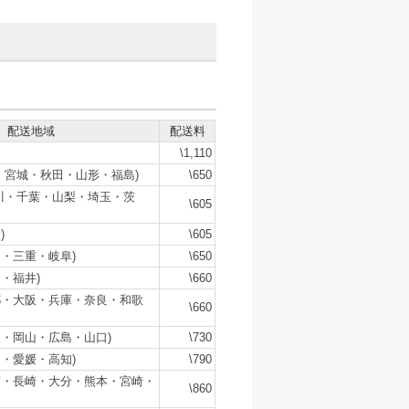
配送地域
配送料
\1,110
・宮城・秋田・山形・福島)
\650
川・千葉・山梨・埼玉・茨
\605
)
\605
・三重・岐阜)
\650
・福井)
\660
都・大阪・兵庫・奈良・和歌
\660
・岡山・広島・山口)
\730
・愛媛・高知)
\790
賀・長崎・大分・熊本・宮崎・
\860