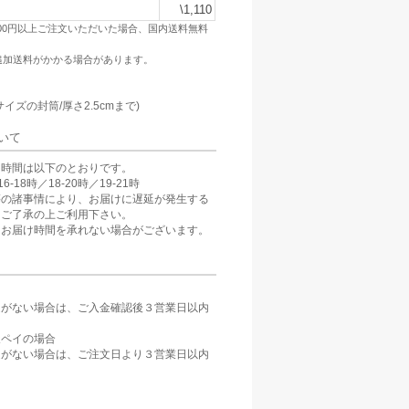
\1,110
500円以上ご注文いただいた場合、国内送料無料
追加送料がかかる場合があります。
：
サイズの封筒/厚さ2.5cmまで)
いて
け時間は以下のとおりです。
6-18時／18-20時／19-21時
等の諸事情により、お届けに遅延が発生する
。ご了承の上ご利用下さい。
、お届け時間を承れない場合がございます。
定がない場合は、ご入金確認後３営業日以内
。
天ペイの場合
定がない場合は、ご注文日より３営業日以内