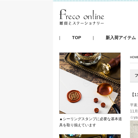
|
TOP
|
新入荷アイテム
HOM
フ
【1
平素
11
☆ya
▲シーリングスタンプに必要な基本道
具を取り揃えています