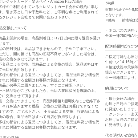
クレジットカード・楽天ペイ・Amazon Payの場合
沖縄
客様のご利用されているクレジットカード会社の規約に準じ
※商品代金で合計5,
す。引き落とし日や手数料など、ご不明な点はご利用されて
となります。
るクレジット会社までお問い合わせ下さい。
※離島・一部地域は
品交換について
・ネコポスの送料
全国一律250円(A4
商品未開封の場合、商品到着日より7日以内に限り返品を受け
けます。
配送時間指定につ
品の開封後は、返品はできませんので、予めご了承下さい。
ただし、開封後でも商品の初期不良がございました場合は、
ご指定可能なお届
品の交換をさせて頂きます。）
午前中／14-16時／1
不良品による交換、誤納品による交換の場合、返品送料はす
※輸送状況や天候
て当店が負担致します。
場合がございます
客様の都合による返品につきましては、 返品送料及び梱包代
※一部地域により
それに付随する金額はお客様の負担となります。
商品がお手元に届きましたら、すぐにご確認下さい。
納期について
一不良品等がございましたら、当店の在庫状況を確認の上、
ぐに交換させて頂きます。
・銀行振込の場合
品・交換につきましては、商品到着後1週間以内にご連絡下さ
お届け日時のご指
。それを過ぎますと返品・交換のご要望はお受けできなくな
に発送いたします
ますので、ご了承下さい。 不良品による交換、誤納品による
・クレジット・楽
換の場合、返品送料はすべて当店が負担致します。
お届け日時のご指
客様の都合による返品につきましては、 返品送料及び梱包代
に発送致します。
それに付随する金額はお客様の負担となります。
代金過払いの対応
収書の発行