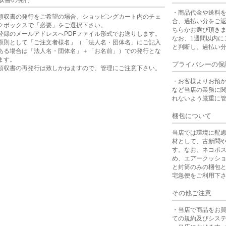
・商品代金や送料
領収書の発行をご希望の場合、ショッピングカート内のチェ
合、過払い分をご
クボックスで「必要」をご選択下さい。
ちらかお選び頂き
登録のメールアドレスへPDFファイル形式でお送りします。
なお、1週間以内に
原則として「ご注文者様名」（「法人名・団体名」にご記入
と判断し、過払い
ある場合は「法人名・団体名」＋「お名前」）での発行とな
ます。
プライバシーの保
領収書の再発行は致しかねますので、管理にご注意下さい。
・お客様よりお預
など当店の業務に
れないよう厳重に
梱包について
当店では環境に配
材として、古新聞
す。なお、ネコポ
め、エアークッシ
と封筒のみの梱包
宅急便をご利用下
その他ご注意
・当店で商品をお
ての規約及びシス