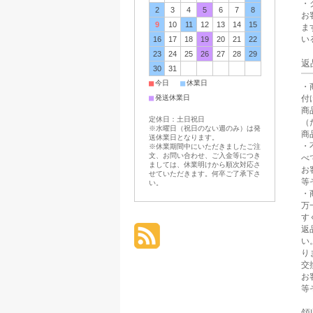
・
2
3
4
5
6
7
8
お
9
10
11
12
13
14
15
ま
い
16
17
18
19
20
21
22
23
24
25
26
27
28
29
返
30
31
■
■
今日
休業日
・
■
付
発送休業日
商
定休日：土日祝日
（
※水曜日（祝日のない週のみ）は発
商
送休業日となります。
・
※休業期間中にいただきましたご注
文、お問い合わせ、ご入金等につき
べ
ましては、休業明けから順次対応さ
お
せていただきます。何卒ご了承下さ
等
い。
・
万
す
返
い
り
交
お
等
領