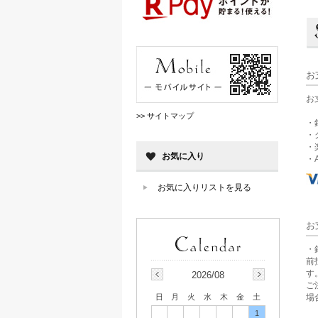
お
お
>> サイトマップ
・
・
・
お気に入り
・A
お気に入りリストを見る
お
・
前
す
2026/08
ご
場
日
月
火
水
木
金
土
1