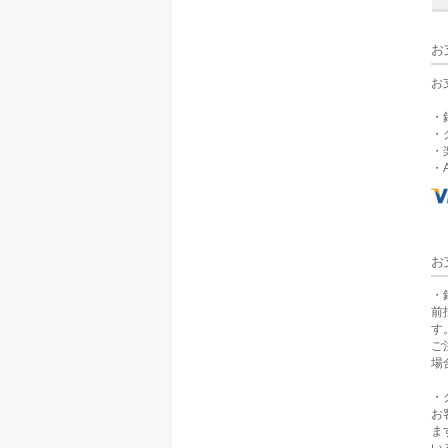
お
お
・
・
・
・A
お
・
前
す
ご
場
・
お
ま
い