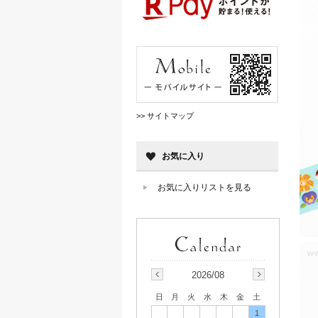
>> サイトマップ
お気に入り
お気に入りリストを見る
2026/08
日
月
火
水
木
金
土
1