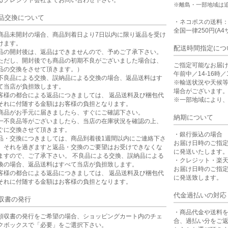
※離島・一部地域は
品交換について
・ネコポスの送料
全国一律250円(A4
商品未開封の場合、商品到着日より7日以内に限り返品を受け
けます。
配送時間指定につ
品の開封後は、返品はできませんので、予めご了承下さい。
ただし、開封後でも商品の初期不良がございました場合は、
ご指定可能なお届
品の交換をさせて頂きます。）
午前中／14-16時／1
不良品による交換、誤納品による交換の場合、返品送料はす
※輸送状況や天候
て当店が負担致します。
場合がございます
客様の都合による返品につきましては、 返品送料及び梱包代
※一部地域により
それに付随する金額はお客様の負担となります。
商品がお手元に届きましたら、すぐにご確認下さい。
納期について
一不良品等がございましたら、当店の在庫状況を確認の上、
ぐに交換させて頂きます。
・銀行振込の場合
品・交換につきましては、商品到着後1週間以内にご連絡下さ
お届け日時のご指
。それを過ぎますと返品・交換のご要望はお受けできなくな
に発送いたします
ますので、ご了承下さい。 不良品による交換、誤納品による
・クレジット・楽
換の場合、返品送料はすべて当店が負担致します。
お届け日時のご指
客様の都合による返品につきましては、 返品送料及び梱包代
に発送致します。
それに付随する金額はお客様の負担となります。
代金過払いの対応
収書の発行
・商品代金や送料
領収書の発行をご希望の場合、ショッピングカート内のチェ
合、過払い分をご
クボックスで「必要」をご選択下さい。