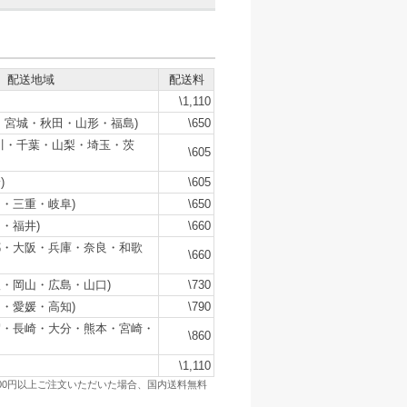
配送地域
配送料
\1,110
・宮城・秋田・山形・福島)
\650
川・千葉・山梨・埼玉・茨
\605
)
\605
・三重・岐阜)
\650
・福井)
\660
都・大阪・兵庫・奈良・和歌
\660
・岡山・広島・山口)
\730
・愛媛・高知)
\790
賀・長崎・大分・熊本・宮崎・
\860
\1,110
500円以上ご注文いただいた場合、国内送料無料