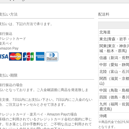
支払い方法
配送料
支払いは、下記の方法で承ります。
北海道
銀行振込
クレジットカード
東北(青森・岩手
楽天ペイ
関東(東京・神奈
mazon Pay
城・栃木・群馬)
信越（新潟・長野
中部（愛知・静岡
北陸（富山・石川
支払い期限
関西（滋賀・京
山)
銀行振込の場合
払いとなっております。ご入金確認後に商品を発送致しま
中国（鳥取・島根
。
四国（徳島・香川
注文後、7日以内にお支払い下さい。7日以内にご入金のない
九州（福岡・佐
合、ご注文はキャンセルとさせて頂きます。
鹿児島)
クレジットカード・楽天ペイ・Amazon Payの場合
沖縄
客様のご利用されているクレジットカード会社の規約に準じ
※商品代金で合計5,
す。引き落とし日や手数料など、ご不明な点はご利用されて
となります。
るクレジット会社までお問い合わせ下さい。