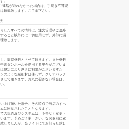
ます。
ご連絡が取れなかった場合は、手続き不可能
分は頂戴致します。ご了承下さい。
護
かりしたすべての情報は、注文管理やご連絡
関すること以外には一切使用せず、外部に漏
管理致します。
慮し、簡易梱包とさせて頂きます。また梱包
や中古ダンボールを使用する場合がございま
スは規定により厚さに制限がございますた
ョンのような緩衝材は使わず、クリアパック
とさせて頂きます。お気に召さない場合は、
さい。
買い上げ頂いた場合、その時点で当店のすべ
テムに同意されたこととなります。
べての規約及びシステムは、予告なく変更・
ざいます。予めご了承下さい。なお個別に変
は致しませんが、当サイトにてお知らせ致し