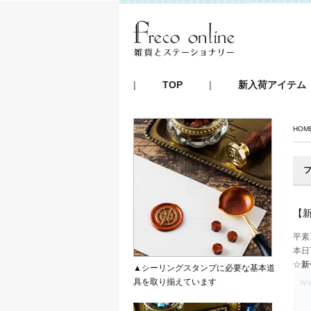
|
TOP
|
新入荷アイテム
HOM
フ
【新
平素
本日
☆
新
▲シーリングスタンプに必要な基本道
具を取り揃えています