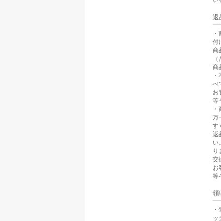
返
・
付
商
（
商
・
べ
お
等
・
万
す
返
い
り
交
お
等
領
・
ッ