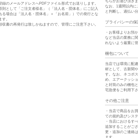
ちらかお選び頂き
登録のメールアドレスへPDFファイル形式でお送りします。
なお、1週間以内に
原則として「ご注文者様名」（「法人名・団体名」にご記入
と判断し、過払い
ある場合は「法人名・団体名」＋「お名前」）での発行とな
ます。
プライバシーの保
領収書の再発行は致しかねますので、管理にご注意下さい。
・お客様よりお預
など当店の業務に
れないよう厳重に
梱包について
当店では環境に配
材として、古新聞
す。なお、ネコポ
め、エアークッシ
と封筒のみの梱包
宅急便をご利用下
その他ご注意
・当店で商品をお
ての規約及びシス
・当店におけるす
追加することがご
更・追加のご連絡
ます。