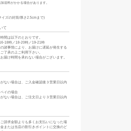
追加送料がかかる場合があります。
：
サイズの封筒/厚さ2.5cmまで)
いて
け時間は以下のとおりです。
6-18時／18-20時／19-21時
等の諸事情により、お届けに遅延が発生する
。ご了承の上ご利用下さい。
、お届け時間を承れない場合がございます。
定がない場合は、ご入金確認後３営業日以内
。
天ペイの場合
定がない場合は、ご注文日より３営業日以内
をご請求金額よりも多くお支払いになった場
返金または当店の割引きポイントに交換のど