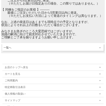
ご注文から5営業日以内に発送。
（※ただしお届け日指定ありの場合、この限りではありません。）
【 同梱をご指定のお客様 】----------
最後にご注文いただいた日から5営業日以内に発送。
（※ただしお支払い方法によって発送のタイミングは異なります。）
なお、上述の発送日はあくまでも現時点での予定となりますが、
状況によりそれ以上の日数をいただく場合がございます。
みなさまお急ぎのところ大変恐縮ではございますが、
混雑の解消に向けて鋭意対応させていただきますので、
ご理解とご了承を賜りますようお願い申し上げます。
一覧へ
お店のトップへ戻る
カートを見る
ご利用案内
特定商取引法表示
個人情報の取扱い
サイトマップ