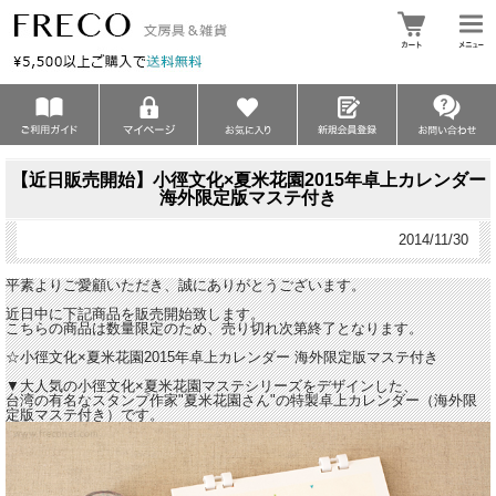
【近日販売開始】小徑文化×夏米花園2015年卓上カレンダー
海外限定版マステ付き
2014/11/30
平素よりご愛顧いただき、誠にありがとうございます。
近日中に下記商品を販売開始致します。
こちらの商品は数量限定のため、売り切れ次第終了となります。
☆小徑文化×夏米花園2015年卓上カレンダー 海外限定版マステ付き
▼大人気の小徑文化×夏米花園マステシリーズをデザインした、
台湾の有名なスタンプ作家"夏米花園さん"の特製卓上カレンダー（海外限
定版マステ付き）です。