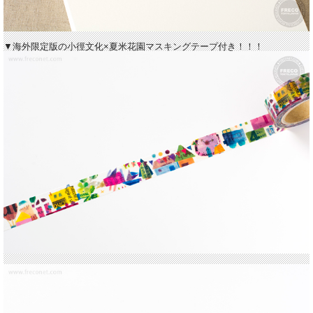
▼海外限定版の小徑文化×夏米花園マスキングテープ付き！！！