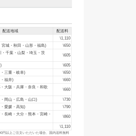
配送地域
配送料
\1,110
・宮城・秋田・山形・福島)
\650
川・千葉・山梨・埼玉・茨
\605
)
\605
・三重・岐阜)
\650
・福井)
\660
都・大阪・兵庫・奈良・和歌
\660
・岡山・広島・山口)
\730
・愛媛・高知)
\790
賀・長崎・大分・熊本・宮崎・
\860
\1,110
500円以上ご注文いただいた場合、国内送料無料