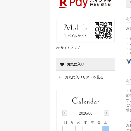
お
お
・
・
>> サイトマップ
・
・A
お気に入り
お気に入りリストを見る
お
・
前
す
ご
場
2026/08
・
日
月
火
水
木
金
土
お
1
ま