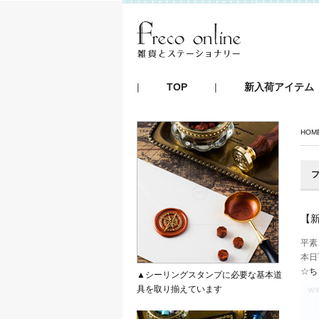
|
TOP
|
新入荷アイテム
HOM
フ
【
平素
本日
☆
ち
▲シーリングスタンプに必要な基本道
具を取り揃えています