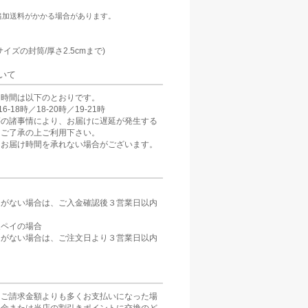
追加送料がかかる場合があります。
：
サイズの封筒/厚さ2.5cmまで)
いて
け時間は以下のとおりです。
6-18時／18-20時／19-21時
等の諸事情により、お届けに遅延が発生する
。ご了承の上ご利用下さい。
、お届け時間を承れない場合がございます。
定がない場合は、ご入金確認後３営業日以内
。
天ペイの場合
定がない場合は、ご注文日より３営業日以内
をご請求金額よりも多くお支払いになった場