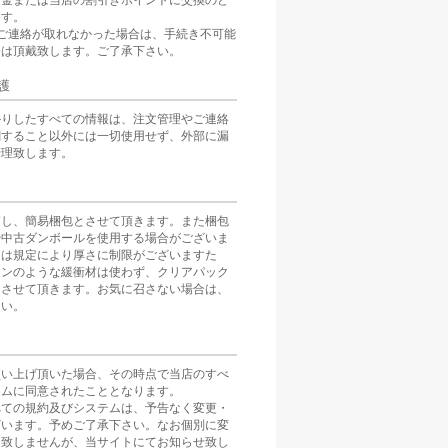
返金または当店の割引きポイントに交換のど
ます。
ご連絡が取れなかった場合は、手続き不可能
分は頂戴致します。ご了承下さい。
護
かりしたすべての情報は、注文管理やご連絡
関すること以外には一切使用せず、外部に漏
管理致します。
慮し、簡易梱包とさせて頂きます。また梱包
や中古ダンボールを使用する場合がございま
スは規定により厚さに制限がございますた
ョンのような緩衝材は使わず、クリアパック
とさせて頂きます。お気に召さない場合は、
さい。
買い上げ頂いた場合、その時点で当店のすべ
テムに同意されたこととなります。
べての規約及びシステムは、予告なく変更・
ざいます。予めご了承下さい。なお個別に変
は致しませんが、当サイトにてお知らせ致し