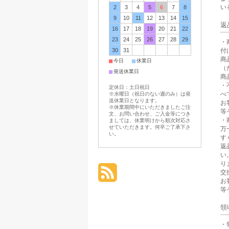
い
2
3
4
5
6
7
8
9
10
11
12
13
14
15
返
16
17
18
19
20
21
22
23
24
25
26
27
28
29
・
付
30
31
商
■
■
今日
休業日
（
■
発送休業日
商
・
定休日：土日祝日
べ
※水曜日（祝日のない週のみ）は発
送休業日となります。
お
※休業期間中にいただきましたご注
等
文、お問い合わせ、ご入金等につき
・
ましては、休業明けから順次対応さ
せていただきます。何卒ご了承下さ
万
い。
す
返
い
り
交
お
等
領
・