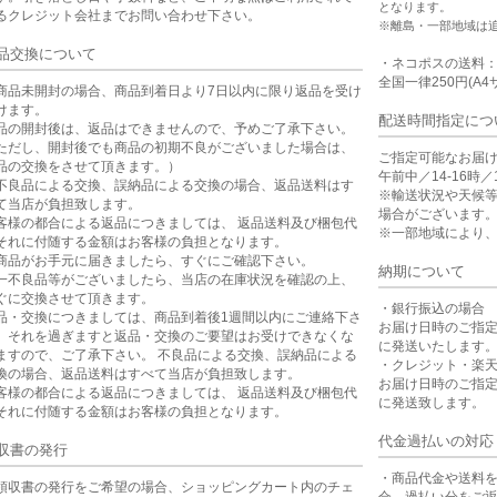
となります。
るクレジット会社までお問い合わせ下さい。
※離島・一部地域は
品交換について
・ネコポスの送料
全国一律250円(A4
商品未開封の場合、商品到着日より7日以内に限り返品を受け
けます。
配送時間指定につ
品の開封後は、返品はできませんので、予めご了承下さい。
ただし、開封後でも商品の初期不良がございました場合は、
ご指定可能なお届
品の交換をさせて頂きます。）
午前中／14-16時／1
不良品による交換、誤納品による交換の場合、返品送料はす
※輸送状況や天候
て当店が負担致します。
場合がございます
客様の都合による返品につきましては、 返品送料及び梱包代
※一部地域により
それに付随する金額はお客様の負担となります。
商品がお手元に届きましたら、すぐにご確認下さい。
納期について
一不良品等がございましたら、当店の在庫状況を確認の上、
ぐに交換させて頂きます。
・銀行振込の場合
品・交換につきましては、商品到着後1週間以内にご連絡下さ
お届け日時のご指
。それを過ぎますと返品・交換のご要望はお受けできなくな
に発送いたします
ますので、ご了承下さい。 不良品による交換、誤納品による
・クレジット・楽
換の場合、返品送料はすべて当店が負担致します。
お届け日時のご指
客様の都合による返品につきましては、 返品送料及び梱包代
に発送致します。
それに付随する金額はお客様の負担となります。
代金過払いの対応
収書の発行
・商品代金や送料
領収書の発行をご希望の場合、ショッピングカート内のチェ