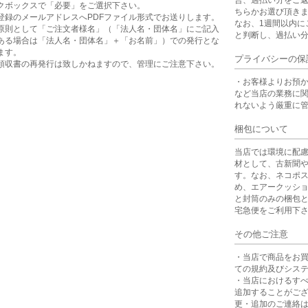
合、過払い分をご
クボックスで「必要」をご選択下さい。
ちらかお選び頂き
登録のメールアドレスへPDFファイル形式でお送りします。
なお、1週間以内に
原則として「ご注文者様名」（「法人名・団体名」にご記入
と判断し、過払い
ある場合は「法人名・団体名」＋「お名前」）での発行とな
ます。
プライバシーの保
領収書の再発行は致しかねますので、管理にご注意下さい。
・お客様よりお預
など当店の業務に
れないよう厳重に
梱包について
当店では環境に配
材として、古新聞
す。なお、ネコポ
め、エアークッシ
と封筒のみの梱包
宅急便をご利用下
その他ご注意
・当店で商品をお
ての規約及びシス
・当店におけるす
追加することがご
更・追加のご連絡