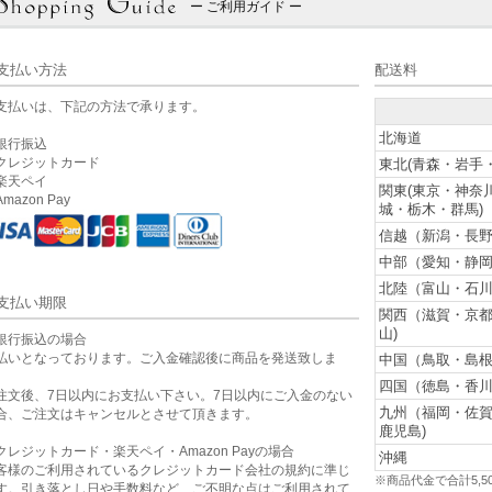
ー ご利用ガイド ー
支払い方法
配送料
支払いは、下記の方法で承ります。
北海道
銀行振込
クレジットカード
東北(青森・岩手
楽天ペイ
関東(東京・神奈
mazon Pay
城・栃木・群馬)
信越（新潟・長野
中部（愛知・静岡
北陸（富山・石川
支払い期限
関西（滋賀・京
山)
銀行振込の場合
払いとなっております。ご入金確認後に商品を発送致しま
中国（鳥取・島根
。
四国（徳島・香川
注文後、7日以内にお支払い下さい。7日以内にご入金のない
九州（福岡・佐
合、ご注文はキャンセルとさせて頂きます。
鹿児島)
クレジットカード・楽天ペイ・Amazon Payの場合
沖縄
客様のご利用されているクレジットカード会社の規約に準じ
※商品代金で合計5,
す。引き落とし日や手数料など、ご不明な点はご利用されて