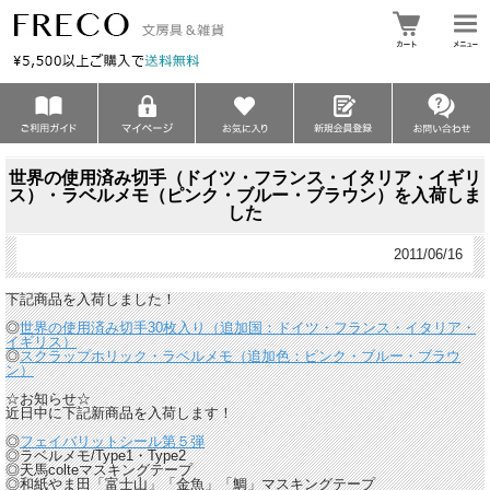
世界の使用済み切手（ドイツ・フランス・イタリア・イギリ
ス）・ラベルメモ（ピンク・ブルー・ブラウン）を入荷しま
した
2011/06/16
下記商品を入荷しました！
◎
世界の使用済み切手30枚入り（追加国：ドイツ・フランス・イタリア・
イギリス）
◎
スクラップホリック・ラベルメモ（追加色：ピンク・ブルー・ブラウ
ン）
☆お知らせ☆
近日中に下記新商品を入荷します！
◎
フェイバリットシール第５弾
◎ラベルメモ/Type1・Type2
◎天馬colteマスキングテープ
◎和紙やま田「富士山」「金魚」「鯛」マスキングテープ