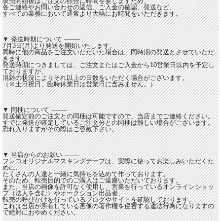
販売開始後はご注文の照合に時間を要しますため、
各ご連絡やお問い合わせの返信、ご入金の確認、発送など、
すべての業務において通常より大幅にお時間をいただきます。
▼ 発送時期について --------
7月3日(月)より発送を開始いたします。
同時に他の商品をご注文いただいた場合は、同時期の発送とさせていただ
きます。
発送時期につきましては、ご注文またはご入金から10営業日以内を予定し
ておりますが、
混雑の状況によりそれ以上の日数をいただく場合がございます。
（※土日祝日、臨時休業日は営業日に含みません。）
▼ 同梱について --------
発送確定前のご注文との同梱は可能ですので、当店までご連絡ください。
すでに発送が確定しているご注文分との同梱は難しい場合がございます。
恐れ入りますがその際はご容赦下さい。
▼ 当店からのお願い --------
フレコオリジナルマスキングテープは、実際に使ってお楽しみいただくた
めに、
たくさんの人達と一緒に気持ちを込めて作っております。
そのため、転売目的でのご購入はご遠慮いただいております。
また、当店の画像を許可なく使用し、営業を行っているオンラインショッ
プ（法人を含む）やオークション出品者、
転売の呼びかけを行っているブログやサイトを確認しております。
これは当店が所有している画像の著作権を侵害する違法行為になりますの
で絶対におやめください。