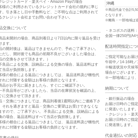
クレジットカード・楽天ペイ・Amazon Payの場合
沖縄
客様のご利用されているクレジットカード会社の規約に準じ
※商品代金で合計5,
す。引き落とし日や手数料など、ご不明な点はご利用されて
となります。
るクレジット会社までお問い合わせ下さい。
※離島・一部地域は
品交換について
・ネコポスの送料
全国一律250円(A4
商品未開封の場合、商品到着日より7日以内に限り返品を受け
けます。
配送時間指定につ
品の開封後は、返品はできませんので、予めご了承下さい。
ただし、開封後でも商品の初期不良がございました場合は、
ご指定可能なお届
品の交換をさせて頂きます。）
午前中／14-16時／1
不良品による交換、誤納品による交換の場合、返品送料はす
※輸送状況や天候
て当店が負担致します。
場合がございます
客様の都合による返品につきましては、 返品送料及び梱包代
※一部地域により
それに付随する金額はお客様の負担となります。
商品がお手元に届きましたら、すぐにご確認下さい。
納期について
一不良品等がございましたら、当店の在庫状況を確認の上、
ぐに交換させて頂きます。
・銀行振込の場合
品・交換につきましては、商品到着後1週間以内にご連絡下さ
お届け日時のご指
。それを過ぎますと返品・交換のご要望はお受けできなくな
に発送いたします
ますので、ご了承下さい。 不良品による交換、誤納品による
・クレジット・楽
換の場合、返品送料はすべて当店が負担致します。
お届け日時のご指
客様の都合による返品につきましては、 返品送料及び梱包代
に発送致します。
それに付随する金額はお客様の負担となります。
代金過払いの対応
収書の発行