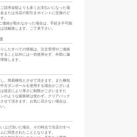
をご請求金額よりも多くお支払いになった場
返金または当店の割引きポイントに交換のど
ます。
ご連絡が取れなかった場合は、手続き不可能
分は頂戴致します。ご了承下さい。
護
かりしたすべての情報は、注文管理やご連絡
関すること以外には一切使用せず、外部に漏
管理致します。
慮し、簡易梱包とさせて頂きます。また梱包
や中古ダンボールを使用する場合がございま
スは規定により厚さに制限がございますた
ョンのような緩衝材は使わず、クリアパック
とさせて頂きます。お気に召さない場合は、
さい。
買い上げ頂いた場合、その時点で当店のすべ
テムに同意されたこととなります。