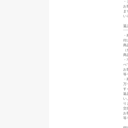
・
お
ま
い
返
・
付
商
（
商
・
べ
お
等
・
万
す
返
い
り
交
お
等
領