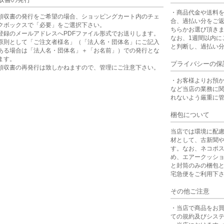
・商品代金や送料
領収書の発行をご希望の場合、ショッピングカート内のチェ
合、過払い分をご
クボックスで「必要」をご選択下さい。
ちらかお選び頂き
登録のメールアドレスへPDFファイル形式でお送りします。
なお、1週間以内に
原則として「ご注文者様名」（「法人名・団体名」にご記入
と判断し、過払い
ある場合は「法人名・団体名」＋「お名前」）での発行とな
ます。
プライバシーの保
領収書の再発行は致しかねますので、管理にご注意下さい。
・お客様よりお預
など当店の業務に
れないよう厳重に
梱包について
当店では環境に配
材として、古新聞
す。なお、ネコポ
め、エアークッシ
と封筒のみの梱包
宅急便をご利用下
その他ご注意
・当店で商品をお
ての規約及びシス