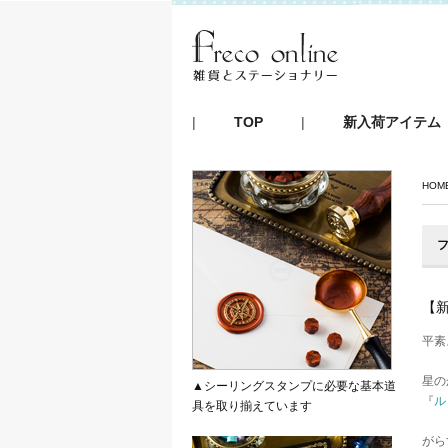
|
TOP
|
新入荷アイテム
HOM
フ
【
平素
星の
▲シーリングスタンプに必要な基本道
『
ル
具を取り揃えています
がら