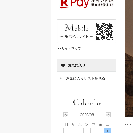
>> サイトマップ
お気に入り
お気に入りリストを見る
2026/08
日
月
火
水
木
金
土
1