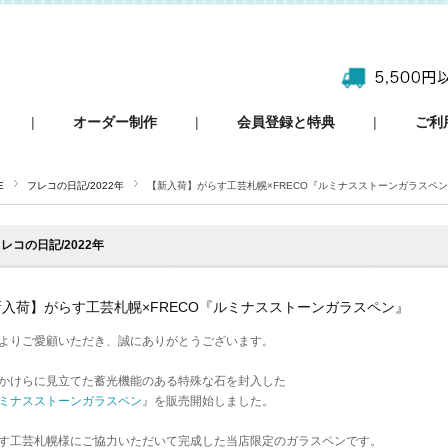
|
オーダー制作
|
会員登録と特典
|
ご利
E
フレコの日記/2022年
【新入荷】がらす工芸札幌×FRECO『ルミナスストーンガラスペ
レコの日記/2022年
新入荷】がらす工芸札幌×FRECO『ルミナスストーンガラスペン』
よりご愛顧いただき、誠にありがとうございます。
かけらに見立てた蓄光機能のある特殊な石を封入した
ミナスストーンガラスペン
』を販売開始しました。
す工芸札幌様にご協力いただいて完成した当店限定のガラスペンです。