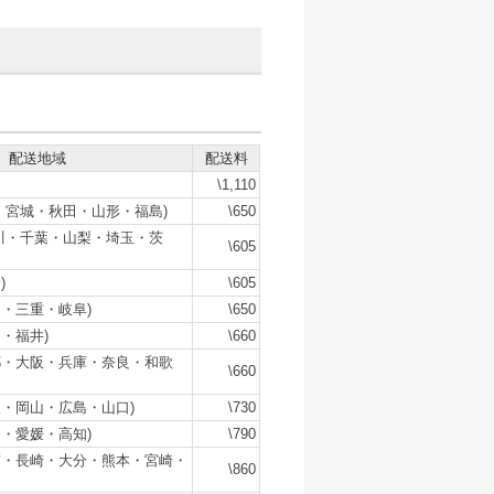
配送地域
配送料
\1,110
・宮城・秋田・山形・福島)
\650
川・千葉・山梨・埼玉・茨
\605
)
\605
・三重・岐阜)
\650
・福井)
\660
都・大阪・兵庫・奈良・和歌
\660
・岡山・広島・山口)
\730
・愛媛・高知)
\790
賀・長崎・大分・熊本・宮崎・
\860