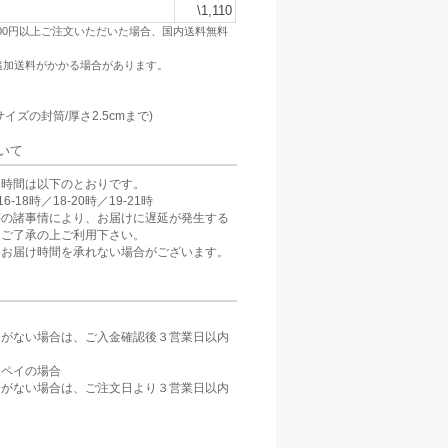
\1,110
500円以上ご注文いただいた場合、国内送料無料
追加送料がかかる場合があります。
：
サイズの封筒/厚さ2.5cmまで)
いて
け時間は以下のとおりです。
6-18時／18-20時／19-21時
等の諸事情により、お届けに遅延が発生する
。ご了承の上ご利用下さい。
、お届け時間を承れない場合がございます。
定がない場合は、ご入金確認後３営業日以内
。
天ペイの場合
定がない場合は、ご注文日より３営業日以内