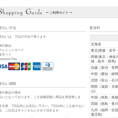
ー ご利用ガイド ー
支払い方法
配送料
支払いは、下記の方法で承ります。
北海道
銀行振込
クレジットカード
東北(青森・岩手
楽天ペイ
関東(東京・神奈
mazon Pay
城・栃木・群馬)
信越（新潟・長野
中部（愛知・静岡
北陸（富山・石川
支払い期限
関西（滋賀・京
山)
銀行振込の場合
払いとなっております。ご入金確認後に商品を発送致しま
中国（鳥取・島根
。
四国（徳島・香川
注文後、7日以内にお支払い下さい。7日以内にご入金のない
九州（福岡・佐
合、ご注文はキャンセルとさせて頂きます。
鹿児島)