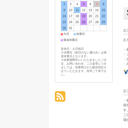
2
3
4
5
6
7
8
9
10
11
12
13
14
15
16
17
18
19
20
21
22
23
24
25
26
27
28
29
30
31
お
■
■
今日
休業日
お
■
発送休業日
定休日：土日祝日
・
※水曜日（祝日のない週のみ）は発
・
送休業日となります。
・
※休業期間中にいただきましたご注
文、お問い合わせ、ご入金等につき
・A
ましては、休業明けから順次対応さ
せていただきます。何卒ご了承下さ
い。
お
・
前
す
ご
場